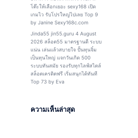
โต๊ะให้เลือกเยอะ sexy168 เปิด
เกมไว รับโปรใหญ่ไปเลย Top 9
by Janine Sexy168c.com
Jinda55 jin55.guru 4 August
2026 สล็อต55 มาตรฐานดี ระบบ
แน่น เล่นแล้วสบายใจ ปั้นทุนจิ๋ม
เป็นทุนใหญ่ แจกวันเกิด 500
ระบบทันสมัย รองรับทุกไลฟ์สไตล์
สล็อตเครดิตฟรี เริ่มสนุกได้ทันที
Top 73 by Eva
ความเห็นล่าสุด