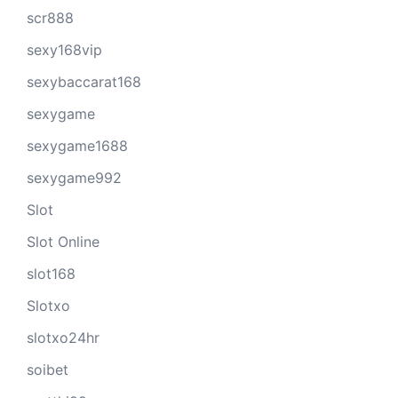
scr888
sexy168vip
sexybaccarat168
sexygame
sexygame1688
sexygame992
Slot
Slot Online
slot168
Slotxo
slotxo24hr
soibet