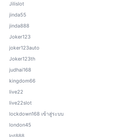
Jilislot
jinda55
jinda888
Joker123
joker123auto
Joker123th
judhai168
kingdom66
live22
live22slot
lockdown168 เข้าสู่ระบบ
london45
lot888