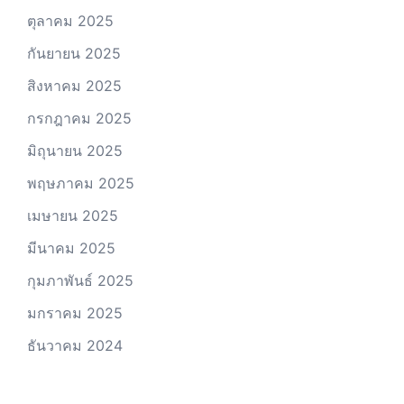
ตุลาคม 2025
กันยายน 2025
สิงหาคม 2025
กรกฎาคม 2025
มิถุนายน 2025
พฤษภาคม 2025
เมษายน 2025
มีนาคม 2025
กุมภาพันธ์ 2025
มกราคม 2025
ธันวาคม 2024