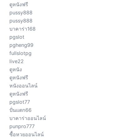
ดูหนังฟรี
pussy888
pussy888
บาคาร่า168
pgslot
pgheng99
fullslotpg
live22
ดูหนัง
ดูหนังฟรี
หนังออนไลน์
ดูหนังฟรี
pgslot77
ปั่นแตก66
บาคาร่าออนไลน์
punpro777
ซื้อหวยออนไลน์