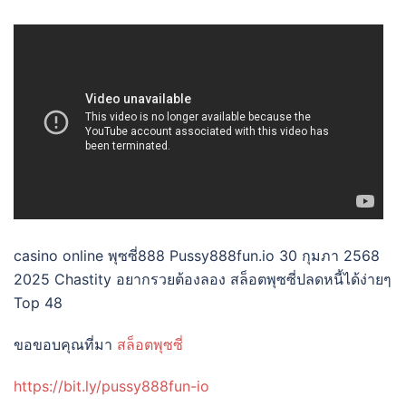
casino online พุซซี่888 Pussy888fun.io 30 กุมภา 2568
2025 Chastity อยากรวยต้องลอง สล็อตพุซซี่ปลดหนี้ได้ง่ายๆ
Top 48
ขอขอบคุณที่มา
สล็อตพุซซี่
https://bit.ly/pussy888fun-io