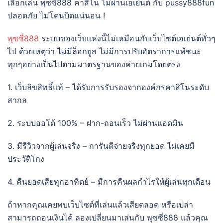
เลือกเล่น พุซซี่888 คาสิโน ไม่ผ่านเอเย่นต์ กับ pussy888fun
ปลอดภัย ไม่โดนบิดแน่นอน !
พุซซี่888
ระบบของเว็บแห่งนี้ไม่เหมือนกับเว็บไซต์เอเย่นต์ทั่วๆ
ไป ด้วยเหตุว่า ไม่มีล็อกยูส ไม่มีการปรับอัตราการแพ้ชนะ
ทุกๆอย่างเป็นไปตามมาตรฐานของค่ายเกมโดยตรง
1. เว็บลิขสิทธิ์แท้ – ได้รับการรับรองจากองค์กรคาสิโนระดับ
สากล
2. ระบบออโต้ 100% – ฝาก-ถอนเร็ว ไม่ผ่านแอดมิน
3. มีรีวิวจากผู้เล่นจริง – การันตีจ่ายจริงทุกยอด ไม่เคยมี
ประวัติโกง
4. คืนยอดเสียทุกอาทิตย์ – มีการคืนผลกำไรให้ผู้เล่นทุกเดือน
ถ้าหากคุณเคยพบเว็บไซต์ที่เล่นแล้วเสียตลอด หรือเปล่า
สามารถถอนเงินได้ ลองเปลี่ยนมาเล่นกับ พุซซี่888 แล้วคุณ