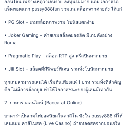
ออนไลน์ เพราะเหตุว่าเล่นง่าย ลงทุนไม่มาก แต่มีโอกาสได้
แจ็คพอตแตก pussy888fun รวมเกมสล็อตจากค่ายดัง ได้แก่
• PG Slot – เกมสล็อตภาพงาม โบนัสแตกง่าย
• Joker Gaming – ค่ายเกมสล็อตยอดฮิต มีเกมดังอย่าง
Roma
• Pragmatic Play – สล็อต RTP สูง ฟรีสปินมากมาย
• Jili Slot – สล็อตที่มีฟีพบร์พิเศษ รวมทั้งโบนัสมากมาย
ทุกเกมสามารถเล่นได้ เริ่มต้นเพียงแค่ 1 บาท รวมทั้งที่สำคัญ
คือ ไม่มีการล็อกยูส ทำให้โอกาสชนะของผู้เล่นมีเท่ากัน
2. บาคาร่าออนไลน์ (Baccarat Online)
บาคาร่าเป็นเกมไพ่ยอดนิยมในคาสิโน ซึ่งใน pussy888 มีให้
เล่นแบบ คาสิโนสด (Live Casino) ถ่ายทอดสดจากบ่อนจริง