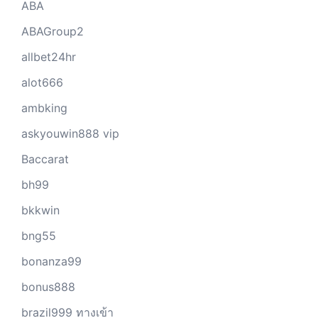
ABA
ABAGroup2
allbet24hr
alot666
ambking
askyouwin888 vip
Baccarat
bh99
bkkwin
bng55
bonanza99
bonus888
brazil999 ทางเข้า