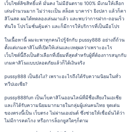
เว็บไซต์ลิขสิทธิ์แท้ มั่นคง ไม่มีอันตราย 100% มีเกมให้เลือก
เล่นจำนวนมาก ไม่ว่าจะเป็น สล็อต บาคาร่า ยิงปลา แล้วก็คา
สิโนสด ผมได้ทดลองเล่นมาแล้ว และพบว่าการฝาก-ถอนเร็ว
ทันใจ โปรโมชั่นคุ้มค่า และก็มีการให้บริการที่เป็นมือโปร
ในเนื้อหานี้ ผมจะพาทุกคนไปรู้จักกับ pussy888 อย่างถี่ถ้วน
ตั้งแต่เกมคาสิโนที่เปิดให้เล่นและเหตุผลว่าเพราะอะไร
เว็บไซต์นี้ถึงเป็นตัวเลือกที่เยี่ยมที่สุดสำหรับผู้ที่ต้องการสนุกกับ
เกมคาสิโนแบบปลอดภัยแล้วก็ได้เงินจริง
pussy888 เป็นยังไง? เพราะอะไรถึงได้รับความนิยมในทั่ว
ทวีปเอเชีย?
pussy888fun เป็นเว็บคาสิโนออนไลน์ที่มีชื่อเสียงในเอเชีย
และก็ได้รับความนิยมมากมายในกลุ่มผู้เล่นคนไทย จุดเด่น
ของตรงนี้เป็น เว็บตรง ไม่ผ่านเอเย่นต์ ซึ่งช่วยให้เชื่อมั่นได้ว่า
ไม่มีการคดโกง หรือการล็อกยูสใดๆก็ตาม