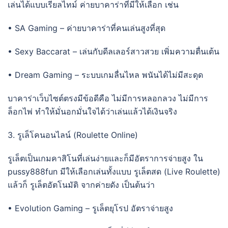
เล่นได้แบบเรียลไทม์ ค่ายบาคาร่าที่มีให้เลือก เช่น
• SA Gaming – ค่ายบาคาร่าที่คนเล่นสูงที่สุด
• Sexy Baccarat – เล่นกับดีลเลอร์สาวสวย เพิ่มความตื่นเต้น
• Dream Gaming – ระบบเกมลื่นไหล พนันได้ไม่มีสะดุด
บาคาร่าเว็บไซต์ตรงมีข้อดีคือ ไม่มีการหลอกลวง ไม่มีการ
ล็อกไพ่ ทำให้มั่นอกมั่นใจได้ว่าเล่นแล้วได้เงินจริง
3. รูเล็โคนอนไลน์ (Roulette Online)
รูเล็ตเป็นเกมคาสิโนที่เล่นง่ายและก็มีอัตราการจ่ายสูง ใน
pussy888fun มีให้เลือกเล่นทั้งแบบ รูเล็ตสด (Live Roulette)
แล้วก็ รูเล็ตอัตโนมัติ จากค่ายดัง เป็นต้นว่า
• Evolution Gaming – รูเล็ตยุโรป อัตราจ่ายสูง