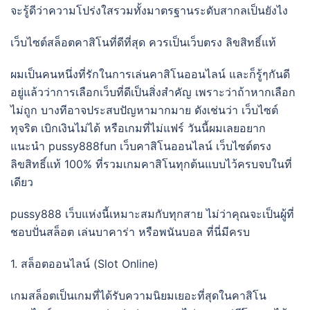
จะรู้ดีว่าความโปร่งใสรวมทั้งมาตรฐานระดับสากลเป็นยังไง
เว็บไซต์สล็อตคาสิโนที่ดีที่สุด ควรเป็นเว็บตรง ลิขสิทธิ์แท้
ผมเป็นคนหนึ่งที่รักในการเล่นคาสิโนออนไลน์ และก็รู้ๆกันดี
อยู่แล้วว่าการเลือกเว็บที่ดีเป็นสิ่งสำคัญ เพราะว่าถ้าหากเลือก
ไม่ถูก บางทีอาจประสบปัญหามากมาย ดังเช่นว่า เว็บไซต์
ทุจริต เบิกเงินไม่ได้ หรือเกมที่ไม่แฟร์ วันนี้ผมเลยอยาก
แนะนำ pussy888fun เว็บคาสิโนออนไลน์ เว็บไซต์ตรง
ลิขสิทธิ์แท้ 100% ที่รวมเกมคาสิโนทุกต้นแบบไว้ครบจบในที่
เดียว
pussy888 เว็บแห่งนี้เหมาะสมกับทุกสาย ไม่ว่าคุณจะเป็นผู้ที่
ชอบปั่นสล็อต เล่นบาคาร่า หรือพนันบอล ที่นี่มีครบ
1. สล็อตออนไลน์ (Slot Online)
เกมสล็อตเป็นเกมที่ได้รับความนิยมเยอะที่สุดในคาสิโน