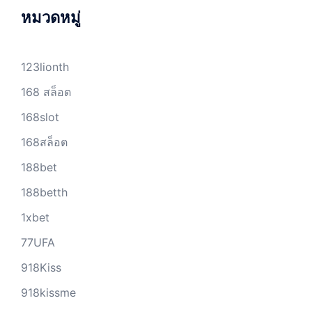
หมวดหมู่
123lionth
168 สล็อต
168slot
168สล็อต
188bet
188betth
1xbet
77UFA
918Kiss
918kissme