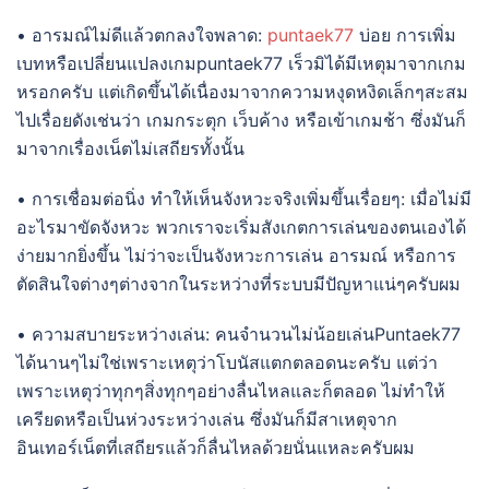
• อารมณ์ไม่ดีแล้วตกลงใจพลาด:
puntaek77
บ่อย การเพิ่ม
เบทหรือเปลี่ยนแปลงเกมpuntaek77 เร็วมิได้มีเหตุมาจากเกม
หรอกครับ แต่เกิดขึ้นได้เนื่องมาจากความหงุดหงิดเล็กๆสะสม
ไปเรื่อยดังเช่นว่า เกมกระตุก เว็บค้าง หรือเข้าเกมช้า ซึ่งมันก็
มาจากเรื่องเน็ตไม่เสถียรทั้งนั้น
• การเชื่อมต่อนิ่ง ทำให้เห็นจังหวะจริงเพิ่มขึ้นเรื่อยๆ: เมื่อไม่มี
อะไรมาขัดจังหวะ พวกเราจะเริ่มสังเกตการเล่นของตนเองได้
ง่ายมากยิ่งขึ้น ไม่ว่าจะเป็นจังหวะการเล่น อารมณ์ หรือการ
ตัดสินใจต่างๆต่างจากในระหว่างที่ระบบมีปัญหาแน่ๆครับผม
• ความสบายระหว่างเล่น: คนจำนวนไม่น้อยเล่นPuntaek77
ได้นานๆไม่ใช่เพราะเหตุว่าโบนัสแตกตลอดนะครับ แต่ว่า
เพราะเหตุว่าทุกๆสิ่งทุกๆอย่างลื่นไหลและก็ตลอด ไม่ทำให้
เครียดหรือเป็นห่วงระหว่างเล่น ซึ่งมันก็มีสาเหตุจาก
อินเทอร์เน็ตที่เสถียรแล้วก็ลื่นไหลด้วยนั่นแหละครับผม