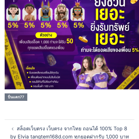
ปั่นแตก77
Post
สล็อตเว็บตรง เว็บตรง จากไทย ถอนได้ 100% Top 8
navigation
by Elvia tangtem168d.com ทุกยอดฝากรับ 1,000 บาท