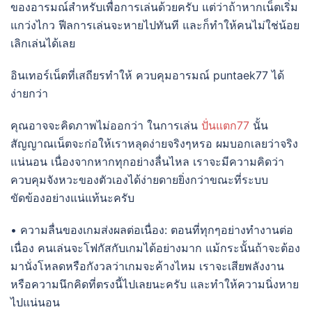
ของอารมณ์สำหรับเพื่อการเล่นด้วยครับ แต่ว่าถ้าหากเน็ตเริ่ม
แกว่งไกว ฟีลการเล่นจะหายไปทันที และก็ทำให้คนไม่ใช่น้อย
เลิกเล่นได้เลย
อินเทอร์เน็ตที่เสถียรทำให้ ควบคุมอารมณ์ puntaek77 ได้
ง่ายกว่า
คุณอาจจะคิดภาพไม่ออกว่า ในการเล่น
ปั่นแตก77
นั้น
สัญญาณเน็ตจะก่อให้เราหลุดง่ายจริงๆหรอ ผมบอกเลยว่าจริง
แน่นอน เนื่องจากหากทุกอย่างลื่นไหล เราจะมีความคิดว่า
ควบคุมจังหวะของตัวเองได้ง่ายดายยิ่งกว่าขณะที่ระบบ
ขัดข้องอย่างแน่แท้นะครับ
• ความลื่นของเกมส่งผลต่อเนื่อง: ตอนที่ทุกๆอย่างทำงานต่อ
เนื่อง คนเล่นจะโฟกัสกับเกมได้อย่างมาก แม้กระนั้นถ้าจะต้อง
มานั่งโหลดหรือกังวลว่าเกมจะค้างไหม เราจะเสียพลังงาน
หรือความนึกคิดที่ตรงนี้ไปเลยนะครับ และทำให้ความนิ่งหาย
ไปแน่นอน