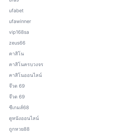
ufabet
ufawinner
vip168sa
zeus66
คาสิโน
คาสิโนครบวงจร
คาสิโนออนไลน์
จ๊วด 69
จ๊วด 69
ซีเกมส์68
ดูหนังออนไลน์
ถูกหวย88