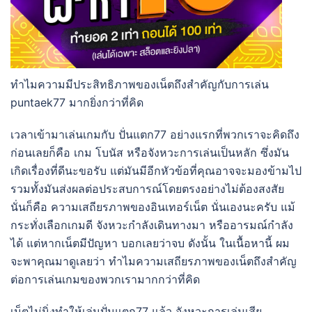
ทำไมความมีประสิทธิภาพของเน็ตถึงสำคัญกับการเล่น
puntaek77 มากยิ่งกว่าที่คิด
เวลาเข้ามาเล่นเกมกับ ปั่นแตก77 อย่างแรกที่พวกเราจะคิดถึง
ก่อนเลยก็คือ เกม โบนัส หรือจังหวะการเล่นเป็นหลัก ซึ่งมัน
เกิดเรื่องที่ดีนะขอรับ แต่มันมีอีกหัวข้อที่คุณอาจจะมองข้ามไป
รวมทั้งมันส่งผลต่อประสบการณ์โดยตรงอย่างไม่ต้องสงสัย
นั่นก็คือ ความเสถียรภาพของอินเทอร์เน็ต นั่นเองนะครับ แม้
กระทั่งเลือกเกมดี จังหวะกำลังเดินทางมา หรืออารมณ์กำลัง
ได้ แต่หากเน็ตมีปัญหา บอกเลยว่าจบ ดังนั้น ในเนื้อหานี้ ผม
จะพาคุณมาดูเลยว่า ทำไมความเสถียรภาพของเน็ตถึงสำคัญ
ต่อการเล่นเกมของพวกเรามากกว่าที่คิด
เน็ตไม่นิ่งทำให้เล่นปั่นแตก77 แล้ว จังหวะการเล่นเสีย