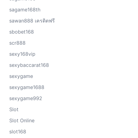
sagame168th
sawan888 เครดิตฟรี
sbobet168
scr888
sexy168vip
sexybaccarat168
sexygame
sexygame1688
sexygame992
Slot
Slot Online
slot168