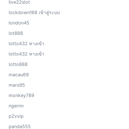
live22slot
lockdown168 เข้าสู่ระบบ
london45
lot888
lotto432 ทางเข้า
lotto432 ทางเข้า
lotto888
macau69
mars95
monkey789
ngernn
p2vvip
panda555