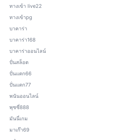
ทางเข้า live22
ทางเข้าpg
บาคาร่า
บาคาร่า168
บาคาร่าออนไลน์
ปั่นสล็อต
ปั่นแตก66
ปั่นแตก77
พนันออนไลน์
พุซซี่888
มันนี่เกม
มาเก๊า69