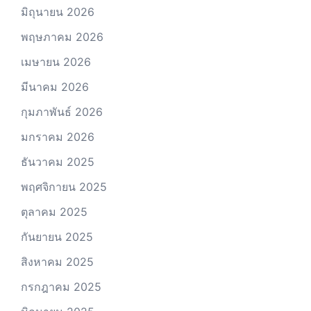
มิถุนายน 2026
พฤษภาคม 2026
เมษายน 2026
มีนาคม 2026
กุมภาพันธ์ 2026
มกราคม 2026
ธันวาคม 2025
พฤศจิกายน 2025
ตุลาคม 2025
กันยายน 2025
สิงหาคม 2025
กรกฎาคม 2025