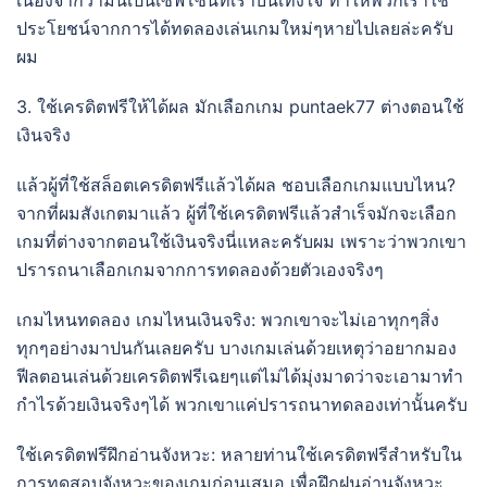
เนื่องจากว่ามันเป็นเซฟโซนที่เราบันเทิงใจ ทำให้พวกเราใช้
ประโยชน์จากการได้ทดลองเล่นเกมใหม่ๆหายไปเลยล่ะครับ
ผม
3. ใช้เครดิตฟรีให้ได้ผล มักเลือกเกม puntaek77 ต่างตอนใช้
เงินจริง
แล้วผู้ที่ใช้สล็อตเครดิตฟรีแล้วได้ผล ชอบเลือกเกมแบบไหน?
จากที่ผมสังเกตมาแล้ว ผู้ที่ใช้เครดิตฟรีแล้วสำเร็จมักจะเลือก
เกมที่ต่างจากตอนใช้เงินจริงนี่แหละครับผม เพราะว่าพวกเขา
ปรารถนาเลือกเกมจากการทดลองด้วยตัวเองจริงๆ
เกมไหนทดลอง เกมไหนเงินจริง: พวกเขาจะไม่เอาทุกๆสิ่ง
ทุกๆอย่างมาปนกันเลยครับ บางเกมเล่นด้วยเหตุว่าอยากมอง
ฟีลตอนเล่นด้วยเครดิตฟรีเฉยๆแต่ไม่ได้มุ่งมาดว่าจะเอามาทำ
กำไรด้วยเงินจริงๆได้ พวกเขาแค่ปรารถนาทดลองเท่านั้นครับ
ใช้เครดิตฟรีฝึกอ่านจังหวะ: หลายท่านใช้เครดิตฟรีสำหรับใน
การทดสอบจังหวะของเกมก่อนเสมอ เพื่อฝึกฝนอ่านจังหวะ