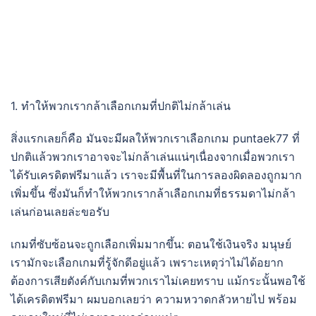
1. ทำให้พวกเรากล้าเลือกเกมที่ปกติไม่กล้าเล่น
สิ่งแรกเลยก็คือ มันจะมีผลให้พวกเราเลือกเกม puntaek77 ที่
ปกติแล้วพวกเราอาจจะไม่กล้าเล่นแน่ๆเนื่องจากเมื่อพวกเรา
ได้รับเครดิตฟรีมาแล้ว เราจะมีพื้นที่ในการลองผิดลองถูกมาก
เพิ่มขึ้น ซึ่งมันก็ทำให้พวกเรากล้าเลือกเกมที่ธรรมดาไม่กล้า
เล่นก่อนเลยล่ะขอรับ
เกมที่ซับซ้อนจะถูกเลือกเพิ่มมากขึ้น: ตอนใช้เงินจริง มนุษย์
เรามักจะเลือกเกมที่รู้จักดีอยู่แล้ว เพราะเหตุว่าไม่ได้อยาก
ต้องการเสียตังค์กับเกมที่พวกเราไม่เคยทราบ แม้กระนั้นพอใช้
ได้เครดิตฟรีมา ผมบอกเลยว่า ความหวาดกลัวหายไป พร้อม