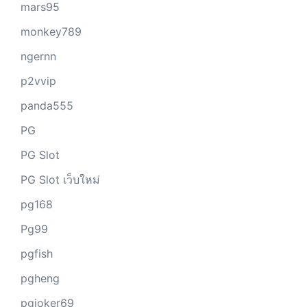
mars95
monkey789
ngernn
p2vvip
panda555
PG
PG Slot
PG Slot เว็บใหม่
pg168
Pg99
pgfish
pgheng
pgjoker69