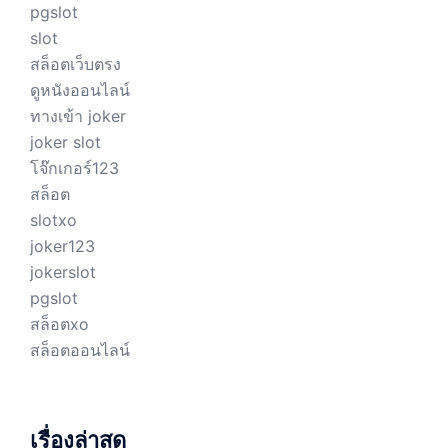
pgslot
slot
สล็อตเว็บตรง
ดูหนังออนไลน์
ทางเข้า joker
joker slot
โจ๊กเกอร์123
สล็อต
slotxo
joker123
jokerslot
pgslot
สล็อตxo
สล็อตออนไลน์
เรื่องล่าสุด