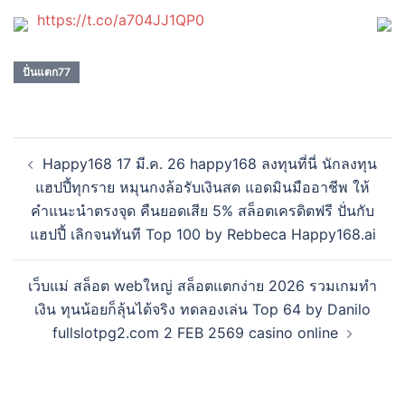
https://t.co/a704JJ1QP0
ปั่นแตก77
Post
Happy168 17 มี.ค. 26 happy168 ลงทุนที่นี่ นักลงทุน
navigation
แฮปปี้ทุกราย หมุนกงล้อรับเงินสด แอดมินมืออาชีพ ให้
คำแนะนำตรงจุด คืนยอดเสีย 5% สล็อตเครดิตฟรี ปั่นกับ
แฮปปี้ เลิกจนทันที Top 100 by Rebbeca Happy168.ai
เว็บแม่ สล็อต webใหญ่ สล็อตแตกง่าย 2026 รวมเกมทำ
เงิน ทุนน้อยก็ลุ้นได้จริง ทดลองเล่น Top 64 by Danilo
fullslotpg2.com 2 FEB 2569 casino online