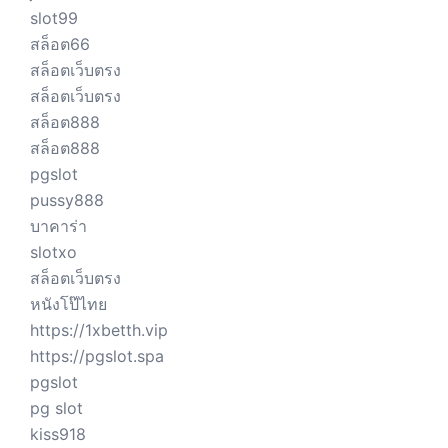
slot99
สล็อต66
สล็อตเว็บตรง
สล็อตเว็บตรง
สล็อต888
สล็อต888
pgslot
pussy888
บาคาร่า
slotxo
สล็อตเว็บตรง
หนังโป๊ไทย
https://1xbetth.vip
https://pgslot.spa
pgslot
pg slot
kiss918