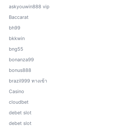
askyouwin888 vip
Baccarat
bh99
bkkwin
bng55
bonanza99
bonus888
brazil999 ทางเข้า
Casino
cloudbet
debet slot
debet slot