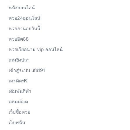
หนังออนไลน์
หวย24ออนไลน์
หวยฮานอยวันนี้
หวยฮิต88
หวยเวียดนาม vip ออนไลน์
เกมยิงปลา
เข้าสู่ระบบ ufa191
เครดิตฟรี
เดิมพันกีฬา
เล่นสล็อต
เว็บซื้อหวย
เว็บพนัน