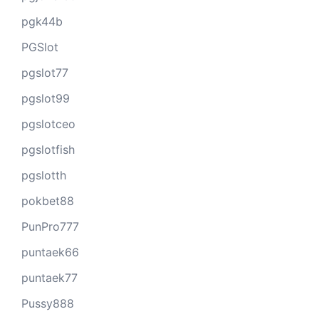
pgk44b
PGSlot
pgslot77
pgslot99
pgslotceo
pgslotfish
pgslotth
pokbet88
PunPro777
puntaek66
puntaek77
Pussy888