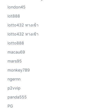
london45
lot888
lotto432 ทางเข้า
lotto432 ทางเข้า
lotto888
macau69
mars95
monkey789
ngernn
p2vvip
panda555
PG