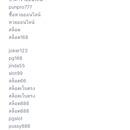
punpro777
ซื้อหวยออนไลน์
หวยออนไลน์
สล็อต
สล็อต168
joker123
pg168
jinda55
slot99
สล็อต66
สล็อตเว็บตรง
สล็อตเว็บตรง
สล็อต888
สล็อต888
pgslot
pussy888