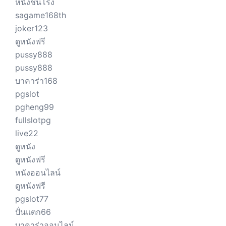
หนังชนโรง
sagame168th
joker123
ดูหนังฟรี
pussy888
pussy888
บาคาร่า168
pgslot
pgheng99
fullslotpg
live22
ดูหนัง
ดูหนังฟรี
หนังออนไลน์
ดูหนังฟรี
pgslot77
ปั่นแตก66
บาคาร่าออนไลน์