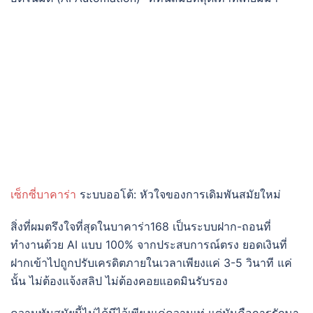
เซ็กซี่บาคาร่า
ระบบออโต้: หัวใจของการเดิมพันสมัยใหม่
สิ่งที่ผมตรึงใจที่สุดในบาคาร่า168 เป็นระบบฝาก-ถอนที่
ทำงานด้วย AI แบบ 100% จากประสบการณ์ตรง ยอดเงินที่
ฝากเข้าไปถูกปรับเครดิตภายในเวลาเพียงแค่ 3-5 วินาที แค่
นั้น ไม่ต้องแจ้งสลิป ไม่ต้องคอยแอดมินรับรอง