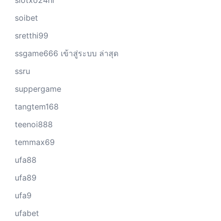
slotxo24hr
soibet
sretthi99
ssgame666 เข้าสู่ระบบ ล่าสุด
ssru
suppergame
tangtem168
teenoi888
temmax69
ufa88
ufa89
ufa9
ufabet