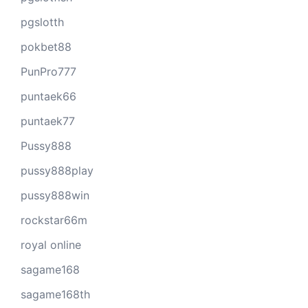
pgslotth
pokbet88
PunPro777
puntaek66
puntaek77
Pussy888
pussy888play
pussy888win
rockstar66m
royal online
sagame168
sagame168th