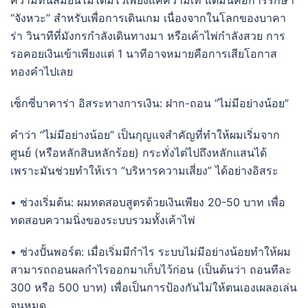
ความทันสมัยนี้ไม่ได้มีไว้เพียงแค่ความเท่ แต่มันคือการรักษา
“จังหวะ” สำหรับเพื่อการเดินเกม เนื่องจากในโลกของบาคา
ร่า วินาทีที่มังกรกำลังเดินทางมา หรือเค้าไพ่กำลังสวย การ
รอคอยเงินเข้าเพียงแต่ 1 นาทีอาจหมายคือการเสียโอกาส
ทองคำไปเลย
เซ็กซี่บาคาร่า อิสระทางการเงิน: ฝาก-ถอน “ไม่มีอย่างน้อย”
คำว่า “ไม่มีอย่างน้อย” เป็นกุญแจสำคัญที่ทำให้ผมเริ่มจาก
ศูนย์ (หรือหลักสิบหลักร้อย) กระทั่งไต่ไปถึงหลักแสนได้
เพราะมันช่วยทำให้เรา “บริหารความเสี่ยง” ได้อย่างอิสระ
• ช่วงเริ่มต้น: ผมทดสอบสูตรด้วยเงินเพียง 20-50 บาท เพื่อ
ทดสอบความนิ่งของระบบรวมทั้งเค้าไพ่
• ช่วงปั้นพอร์ต: เมื่อเริ่มมีกำไร ระบบไม่มีอย่างน้อยทำให้ผม
สามารถถอนผลกำไรออกมาเก็บไว้ก่อน (เป็นต้นว่า ถอนทีละ
300 หรือ 500 บาท) เพื่อเป็นการป้องกันไม่ให้ตนเองเผลอเล่น
จนหมด