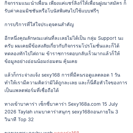
กิจกรรมแนะนำเพื่อน เพียงแค่แชร์ลิงก์ให้เพื่อนฝูงมาสมัคร ก็
รับค่าคอมมิชชันหรือโบนัสพิเศษไปใช้แบบฟรีๆ
การบริการที่ใส่ใจประดุจคนสำคัญ
อีกหนึ่งคุณลักษณะเด่นที่ละเลยไม่ได้เป็น กลุ่ม Support นะ
ครับ ผมเคยมีข้อสงสัยเกี่ยวกับกิจกรรมโปรโมชั่นและก็ได้
ทดลองทักไปไต่ถาม ข้าราชการตอบกลับเร็วมากแล้วก็ให้
ข้อมูลอย่างอ่อนน้อมถ่อมตน คุ้นเคย
แล้วก็กระจ่างแจ้ง sexy168 การที่มีคนรอดูแลตลอด 1 วัน
ทำให้เรามีความคิดว่ามิได้ถูกละเลย และก็นี่คือหัวใจของการ
เป็นแพลตฟอร์มที่เชื่อถือได้
ทางเข้าบาคาร่า เซ็กซี่บาคาร่า Sexy168a.com 15 July
2026 Taylah เกมบาคาร่าสนุกๆ sexy168ถอนภายใน 3
วินาที Top 32