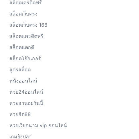
สล็อตเครดิตฟรี
สล็อตเว็บตรง
สล็อตเว็บตรง 168
สล็อตเเครดิตฟรี
สล็อตแตกดี
สล็อตโจ๊กเกอร์
สูตรสล็อต
หนังออนไลน์
หวย24ออนไลน์
หวยฮานอยวันนี้
หวยฮิต88
หวยเวียดนาม vip ออนไลน์
เกมยิงปลา