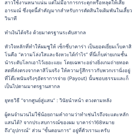
สาวใช้งานหนาแน่น แต่ไม่มีอาการกระตุกหรือหลุดให้เสีย
อารมณ์ ซึ่งจุดนี้สำคัญมากสำหรับการตัดสินใจเดิมพันในเสี้ยว
วินาที
ทำเงินได้จริง ด้วยมาตรฐานระดับสากล
หัวใจหลักที่ทำให้ผมชูให้ เซ็กซี่บาคาร่า เป็นยอดเยี่ยมเว็บคาสิ
โนคือ “ความโล่งใสและจังหวะได้กำไร” ที่นี่เก็บค่ายเกมชั้น
นำระดับโลกเอาไว้เยอะแยะ โดยเฉพาะอย่างยิ่งเกมถ่ายทอด
สดที่ส่งตรงจากคาสิโนจริง ให้ความรู้สึกราวกับพวกเรานั่งอยู่
ที่โต๊ะพนันจริงๆอัตราการจ่าย (Payout) นั้นชอบธรรมและก็
เป็นไปตามมาตรฐานสากล
ยุทธวิธี “จากศูนย์สู่แสน” : วินัยนำหน้า ดวงตามหลัง
ผู้คนจำนวนไม่ใช้น้อยถามคำถามว่าทำเช่นไรถึงจะแตะหลัก
แสนได้? จากประสบการณ์ของผม บาคาร่า168หมาย
ถึง”อุปกรณ์” ส่วน “ขั้นตอนการ” อยู่ที่ตัวเรานะครับ