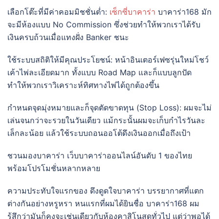
เลือกโต๊ะที่มีค่าคอมมิชชั่นต่ำ:
เซ็กซี่บาคาร่า
บาคาร่า168 มัก
จะมีห้องแบบ No Commission ซึ่งช่วยทำให้พวกเราได้รับ
เงินครบถ้วนเมื่อแทงฝั่ง Banker ชนะ
ใช้ระบบสถิติให้มีคุณประโยชน์: หน้าอินเตอร์เฟซรุ่นใหม่โชว์
เค้าไพ่ละเอียดมาก ทั้งแบบ Road Map และก็แบบลูกปัด
ทำให้พวกเราวิเคราะห์ทิศทางไพ่ได้ถูกต้องขึ้น
กำหนดจุดมุ่งหมายและก็จุดตัดขาดทุน (Stop Loss): ผมจะไม่
เล่นจนกว่าจะรวยในวันเดียว แม้กระนั้นผมจะเก็บกำไรวันละ
เล็กละน้อย แล้วใช้ระบบถอนออโต้ดึงเงินออกเมื่อถึงเป้า
ชวนมองบาคาร่า เว็บบาคาร่าออนไลน์อันดับ 1 ของไทย
พร้อมโปรโมชั่นหลากหลาย
ความประทับใจแรกของ ดึงดูดใจบาคาร่า บรรยากาศที่แตก
ต่างกันอย่างหรูหรา หนแรกที่ผมได้ยินชื่อ บาคาร่า168 ผม
รู้สึกว่ามันก็คงจะเช่นเดียวกับห้องคาสิโนสดทั่วไป แต่ว่าพอได้