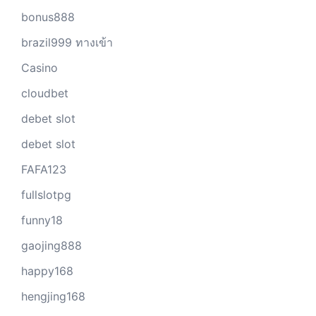
bonus888
brazil999 ทางเข้า
Casino
cloudbet
debet slot
debet slot
FAFA123
fullslotpg
funny18
gaojing888
happy168
hengjing168