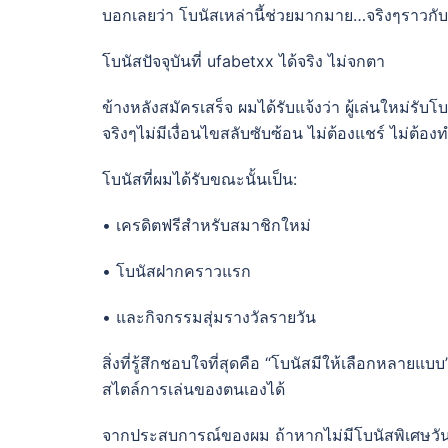
บอกเลยว่า โบนัสเหล่านี้ช่วยมากมาย…จริงๆราวกับมี
โบนัสปัจจุบันที่ ufabetxx ได้จริง ไม่จกตา
ข้างหลังสมัครเสร็จ ผมได้รับแจ้งว่า ผู้เล่นใหม่รั
จริงๆไม่มีเงื่อนไขสลับซับซ้อน ไม่ต้องแชร์ ไม่ต้อ
โบนัสที่ผมได้รับขณะนั้นเป็น:
• เครดิตฟรีสำหรับสมาชิกใหม่
• โบนัสฝากคราวแรก
• และกิจกรรมสุ่มรางวัลรายวัน
สิ่งที่รู้สึกชอบใจที่สุดคือ “โบนัสมีให้เลือกหลายแ
สไตล์การเล่นของตนเองได้
จากประสบการณ์ของผม ถ้าหากไม่มีโบนัสพิเศษวันนั้น