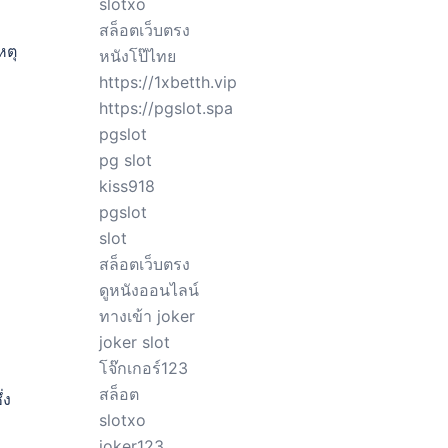
slotxo
สล็อตเว็บตรง
หตุ
หนังโป๊ไทย
https://1xbetth.vip
https://pgslot.spa
pgslot
pg slot
kiss918
pgslot
slot
สล็อตเว็บตรง
ดูหนังออนไลน์
ทางเข้า joker
joker slot
โจ๊กเกอร์123
สล็อต
่ง
slotxo
joker123