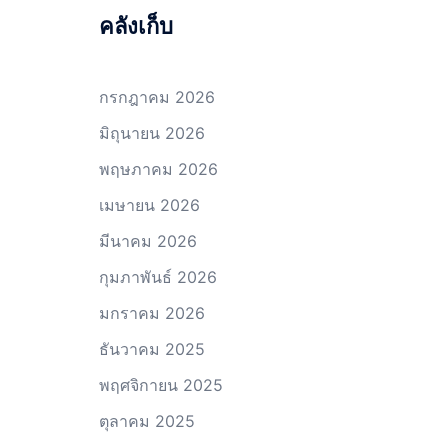
คลังเก็บ
กรกฎาคม 2026
มิถุนายน 2026
พฤษภาคม 2026
เมษายน 2026
มีนาคม 2026
กุมภาพันธ์ 2026
มกราคม 2026
ธันวาคม 2025
พฤศจิกายน 2025
ตุลาคม 2025