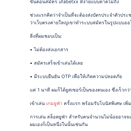
ขั้นตอนสมัคร ufabetxx ที่ง่ายแบบคาดไม่ถึง
ช่วงแรกคิดว่าจำเป็นที่จะต้องส่งบัตรประจำตัวประ
ว่าเว็บตรงค่ายใหญ่เขาทำระบบสมัครในรูปแบบออโต้ ใ
สิ่งที่ผมชอบเป็น:
• ไม่ต้องส่งเอกสาร
• สมัครเสร็จเข้าเล่นได้เลย
• มีระบบยืนยัน OTP เพื่อให้เกิดความปลอดภัย
แค่ 1 นาที ผมก็ได้ยูสเซอร์เป็นของตนเอง ซึ่งเร็ว
เข้าเล่น
เกมยูฟ่า
ครั้งแรก พร้อมรับโบนัสพิเศษ เพิ่ม
การเล่น สล็อตยูฟ่า สำหรับคนจำนวนไม่น้อยอาจจะเ
ผมเองก็เป็นหนึ่งในนั้นเช่นกัน