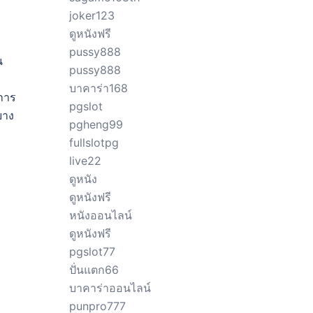
joker123
ดูหนังฟรี
pussy888
น
pussy888
ม
บาคาร่า168
ะการ
pgslot
บาง
pgheng99
fullslotpg
live22
ดูหนัง
ดูหนังฟรี
หนังออนไลน์
ดูหนังฟรี
pgslot77
ปั่นแตก66
บาคาร่าออนไลน์
punpro777