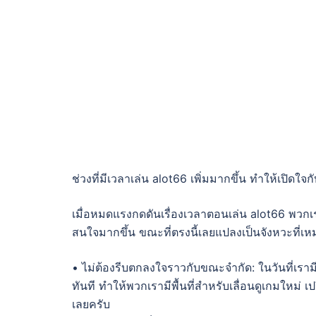
ช่วงที่มีเวลาเล่น alot66 เพิ่มมากขึ้น ทำให้เปิด
เมื่อหมดแรงกดดันเรื่องเวลาตอนเล่น alot66 พว
สนใจมากขึ้น ขณะที่ตรงนี้เลยแปลงเป็นจังหวะที
• ไม่ต้องรีบตกลงใจราวกับขณะจำกัด: ในวันที่เรามี
ทันที ทำให้พวกเรามีพื้นที่สำหรับเลื่อนดูเกมใหม
เลยครับ