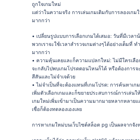
ถูกใจเกมใหม่
แต่ว่าในความจริง การเล่นเกมเดิมกับการลองเกมใหม
มากกว่า
• เปลี่ยนรูปแบบการเลือกเกมได้เสมอ: วันที่มีเวลาน
พวกเราจะใช้เวลาสำรวจเกมต่างๆได้อย่างเต็มที่ ทำให
มากกว่า
• ความคุ้นเคยและก็ความแปลกใหม่: ไม่มีใครเลือ
จะกลับไปพบเกมโปรดตอนไหนก็ได้ หรือต้องการจะต
สีสันและไม่จำเจด้วย
• ไม่จำเป็นที่จะต้องแทนที่เกมโปรด: การค้นหาเก
เพิ่มตัวเลือกเกมและก็ขยายประสบการณ์การเล่นให้เพิ
เกมใหม่เพิ่มเข้ามาเป็นความมากมายหลากหลายและสี
เชื่อก็ต้องทดลองเองเลย
การหาเกมใหม่บนเว็บไซต์สล็อต pg เป็นผลจากจัง