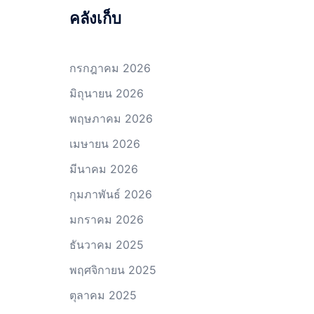
คลังเก็บ
กรกฎาคม 2026
มิถุนายน 2026
พฤษภาคม 2026
เมษายน 2026
มีนาคม 2026
กุมภาพันธ์ 2026
มกราคม 2026
ธันวาคม 2025
พฤศจิกายน 2025
ตุลาคม 2025