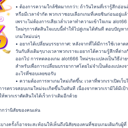
• ต้องการความใกล้ชิดมากกว่า: ถ้าวันไหนที่เรารู้สึกอ่อนล
หรือมีเวลาจำกัด พวกเราชอบเลือกเกมที่เคยชินก่อนอยู่แล้
เพราะไม่ต้องการเสียเวล่ำเวลาทำความเข้าใจเกม alot66
ใหม่ๆการตัดสินใจแบบนี้ทำให้ไปสู่เกมได้ทันที ตอบปัญหา
เกมใหม่แน่ๆ
• อยากได้เปลี่ยนบรรยากาศ: หลังจากที่ได้มีการใช้เวลาต
วันกับสิ่งเดิมๆบางเวลาพวกเราจะอยากได้ความรู้สึกที่ต่างก
ออกไป การทดลองเกม alot666 ใหม่ๆจะแปลงเป็นวิธีง่าย
สำหรับเพื่อการเปลี่ยนบรรยากาศโดยไม่จำเป็นต้องแปลงจ
อะไรที่ชอบเลยขอรับ
• ความต้องการหาเกมใหม่เกิดขึ้น: เวลาที่พวกเราเปิดเว็บ
รตรวจสอบเกมใหม่จะเกิดขึ้นในทันที เนื่องจากพวกเรามิได้มีเป้า
ำให้พวกเราตัดสินใจได้เร็วกว่าเดิมอีกด้วย
กว่านิสัยของคนเล่น
างครั้งก็อาจจะสะท้อนให้เห็นถึงนิสัยของคนที่ชอบเกมเดิมกับผู้ที่