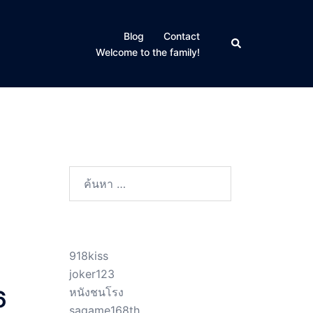
Blog
Contact
Search
Welcome to the family!
ค้นหา
สำหรับ:
918kiss
joker123
หนังชนโรง
6
sagame168th