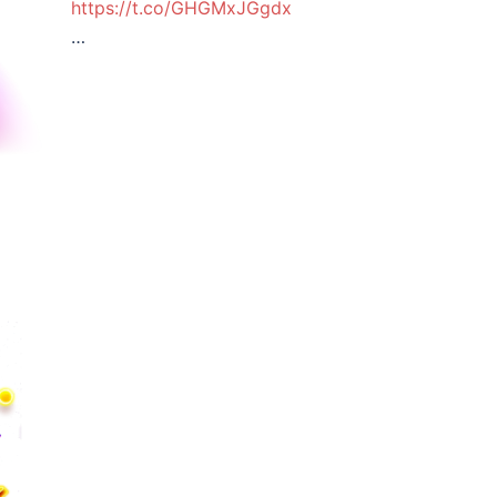
https://t.co/GHGMxJGgdx
…