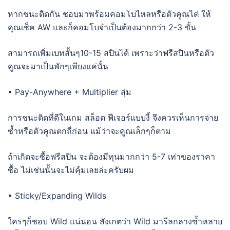
หากชนะติดกัน ชอบมาพร้อมคอมโบไหลหรือตัวคูณไต่ ให้
คุณเช็ค AW และก็คอมโบจำเป็นต้องมากกว่า 2-3 ขั้น
สามารถเพิ่มเบทสั้นๆ10-15 สปินได้ เพราะว่าฟรีสปินหรือตัว
คูณจะมาเป็นพักๆเพียงแค่นั้น
• Pay-Anywhere + Multiplier สุ่ม
การชนะติดที่ดีในเกม สล็อต ฟีเจอร์แบบงี้ จึงควรเห็นการจ่าย
ซ้ำหรือตัวคูณตกถี่ก่อน แม้ว่าจะคูณเล็กๆก็ตาม
ถ้าเกิดจะซื้อฟรีสปิน จะต้องมีทุนมากกว่า 5-7 เท่าของราคา
ซื้อ ไม่เช่นนั้นจะไม่คุ้มเลยล่ะครับผม
• Sticky/Expanding Wilds
ใครๆก็ชอบ Wild แน่นอน สังเกตว่า Wild มารีลกลางซ้ำหลาย