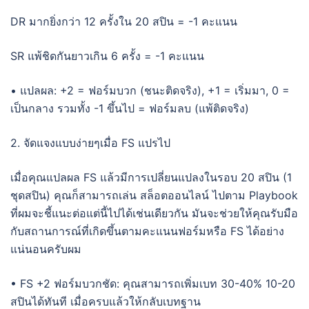
DR มากยิ่งกว่า 12 ครั้งใน 20 สปิน = -1 คะแนน
SR แพ้ชิดกันยาวเกิน 6 ครั้ง = -1 คะแนน
• แปลผล: +2 = ฟอร์มบวก (ชนะติดจริง), +1 = เริ่มมา, 0 =
เป็นกลาง รวมทั้ง -1 ขึ้นไป = ฟอร์มลบ (แพ้ติดจริง)
2. จัดแจงแบบง่ายๆเมื่อ FS แปรไป
เมื่อคุณแปลผล FS แล้วมีการเปลี่ยนแปลงในรอบ 20 สปิน (1
ชุดสปิน) คุณก็สามารถเล่น สล็อตออนไลน์ ไปตาม Playbook
ที่ผมจะชี้แนะต่อแต่นี้ไปได้เช่นเดียวกัน มันจะช่วยให้คุณรับมือ
กับสถานการณ์ที่เกิดขึ้นตามคะแนนฟอร์มหรือ FS ได้อย่าง
แน่นอนครับผม
• FS +2 ฟอร์มบวกชัด: คุณสามารถเพิ่มเบท 30-40% 10-20
สปินได้ทันที เมื่อครบแล้วให้กลับเบทฐาน