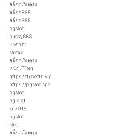
สล็อตเว็บตรง
สล็อต888
สล็อต888
pgslot
pussy888
บาคาร่า
slotxo
สล็อตเว็บตรง
หนังโป๊ไทย
https://1xbetth.vip
https://pgslot.spa
pgslot
pg slot
kiss918
pgslot
slot
สล็อตเว็บตรง