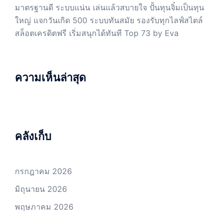
มาตรฐานดี ระบบแน่น เล่นแล้วสบายใจ ปั้นทุนจิ๋มเป็นทุน
ใหญ่ แจกวันเกิด 500 ระบบทันสมัย รองรับทุกไลฟ์สไตล์
สล็อตเครดิตฟรี เริ่มสนุกได้ทันที Top 73 by Eva
ความเห็นล่าสุด
คลังเก็บ
กรกฎาคม 2026
มิถุนายน 2026
พฤษภาคม 2026