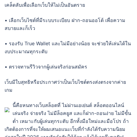
เคล็ดลับเพื่อเลือกเว็บให้ไม่เป็นอันตราย
• เลือกเว็บไซต์ที่มีระบบระเบียบ ฝาก-ถอนออโต้ เพื่อความ
สบายและก็เร็ว
• รองรับ True Wallet และไม่มีอย่างน้อย จะช่วยให้เล่นได้ใน
งบประมาณทุกระดับ
• ตรวจทานรีวิวจากผู้เล่นจริงก่อนสมัคร
เว็บมีใบสุทธิหรือประกาศว่าเป็นเว็บไซต์ตรงส่งตรงจากค่าย
เกม
นี้คือหนทางเว็บสล็อตที่ ไม่ผ่านเอเย่นต์ สล็อตออนไลน์
เล่นจริง จ่ายจริง ไม่มีล็อคยูส และก็ฝาก-ถอนง่าย ไม่มีขั้น
ต่ำ เหมาะกับผู้เล่นทุกระดับ อีกทั้งมือใหม่และมือโปร ถ้า
เกิดต้องการที่จะให้ผมเสนอแนะเว็บที่กำลังได้รับความนิยม