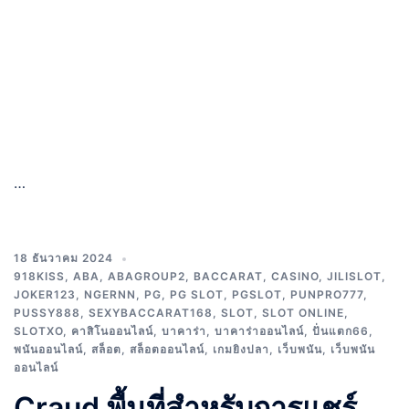
…
18 ธันวาคม 2024
918KISS
,
ABA
,
ABAGROUP2
,
BACCARAT
,
CASINO
,
JILISLOT
,
JOKER123
,
NGERNN
,
PG
,
PG SLOT
,
PGSLOT
,
PUNPRO777
,
PUSSY888
,
SEXYBACCARAT168
,
SLOT
,
SLOT ONLINE
,
SLOTXO
,
คาสิโนออนไลน์
,
บาคาร่า
,
บาคาร่าออนไลน์
,
ปั่นแตก66
,
พนันออนไลน์
,
สล็อต
,
สล็อตออนไลน์
,
เกมยิงปลา
,
เว็บพนัน
,
เว็บพนัน
ออนไลน์
Craud พื้นที่สำหรับการแชร์