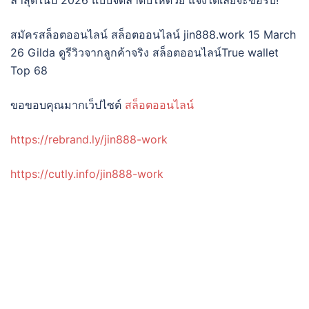
ล่าสุดในปี 2026 แบบจัดลำดับให้ด้วย แจ้งได้เลยจ๊ะขอรับ!
สมัครสล็อตออนไลน์ สล็อตออนไลน์ jin888.work 15 March
26 Gilda ดูรีวิวจากลูกค้าจริง สล็อตออนไลน์True wallet
Top 68
ขอขอบคุณมากเว็ปไซต์
สล็อตออนไลน์
https://rebrand.ly/jin888-work
https://cutly.info/jin888-work