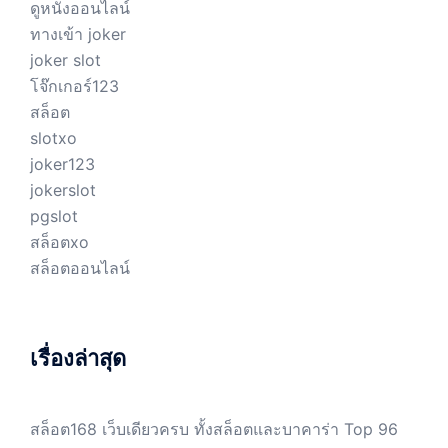
ดูหนังออนไลน์
ทางเข้า joker
joker slot
โจ๊กเกอร์123
สล็อต
slotxo
joker123
jokerslot
pgslot
สล็อตxo
สล็อตออนไลน์
เรื่องล่าสุด
สล็อต168 เว็บเดียวครบ ทั้งสล็อตและบาคาร่า Top 96