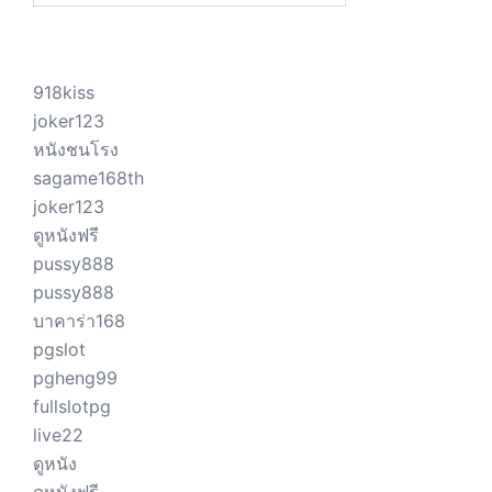
918kiss
joker123
หนังชนโรง
sagame168th
joker123
ดูหนังฟรี
pussy888
pussy888
บาคาร่า168
pgslot
pgheng99
fullslotpg
live22
ดูหนัง