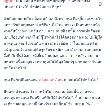
pgslot
เล่น สล็อต พบจังหวะชนะติดๆบ้าง แพ้ติดๆบ้าง
เล่นแบบไหนให้เข้าฟอร์มเยอะที่สุด?
ถ้าเกิดเล่นเกมกับ สล็อต แล้วพบจังหวะชนะติดๆก็คงจะชอบใจ
แต่ว่าถ้าเกิดพบจังหวะแพ้ติดๆเมื่อไหร่ ควรจะมีนอนก่ายหน้า
ผากกันบ้างล่ะนะครับ ฮ่า… การเล่นสล็อตนั้น การแพ้หรือชนะ
เป็นเรื่องปกติมากๆไม่มีผู้ใดทำกำไรได้ตลอดกาล และไม่มีผู้ใด
ขาดทุนตลอดไปเช่นกัน แต่ว่ามันจะดียิ่งกว่าไหมล่ะนะครับ
แม้คุณเจอจังหวะแพ้ติดๆหรือชนะติดๆแล้วยังสามารถควบคุม
สิ่งที่เกิดขึ้นได้อย่างดีเยี่ยม? ผมบอกเลยว่า ภายหลังจากอ่าน
บทความนี้จบ คุณจะควบคุมมันได้ดุจใจแน่ๆ มาทดลองกันเลย
ขอรับ เลทโก!
ชนะติด/แพ้ติดบนเกม
สล็อตออนไลน์
ควบคุมได้ใช่หรือไม่?
มีหลายท่านถามว่า สำหรับในการเล่นสล็อตนั้น สามารถ
ควบคุมการชนะติดหรือแพ้ติดได้ใช่หรือไม่? ขั้นตอนแรก ผม
จะต้องบอกคุณแบบนี้ก่อนว่า เกมสล็อตใช้ระบบสุ่ม RNG