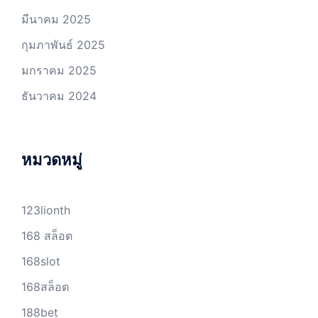
มีนาคม 2025
กุมภาพันธ์ 2025
มกราคม 2025
ธันวาคม 2024
หมวดหมู่
123lionth
168 สล็อต
168slot
168สล็อต
188bet