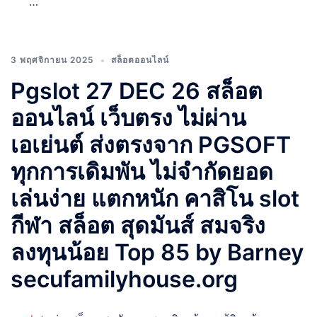
…
3 พฤศจิกายน 2025
สล็อตออนไลน์
Pgslot 27 DEC 26 สล็อต
ออนไลน์ เว็บตรง ไม่ผ่าน
เอเย่นต์ ส่งตรงจาก PGSOFT
ทุกการเดิมพัน ไม่จำกัดยอด
เล่นง่าย แตกหนัก คาสิโน slot
กีฬา สล็อต สุดมันส์ สมจริง
ลงทุนน้อย Top 85 by Barney
secufamilyhouse.org