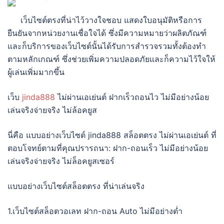
เว็บไซต์ตรงที่น่าไว้วางใจชอบ แสดงใบอนุมัติหรือการ
ยืนยันจากหน่วยงานเชื่อใจได้ ซึ่งมีความหมายว่าผลิตภัณฑ์
และก็บริการของเว็บไซต์นั้นได้รับการสำรวจรวมทั้งต้องทำ
ตามหลักเกณฑ์ ซึ่งช่วยเพิ่มความปลอดภัยและก็ความไว้ใจให้
ผู้เล่นเพิ่มมากขึ้น
เว็บ
jinda888
ไม่ผ่านเอเย่นต์ ฝากเร็วถอนไว ไม่มีอย่างน้อย
เล่นจริงจ่ายจริง ไม่ล้อคยูส
นี่คือ แบบอย่างเว็บไซต์ jinda888 สล็อตตรง ไม่ผ่านเอเย่นต์ ที่
ตอบโจทย์ตามที่คุณปรารถนา: ฝาก-ถอนเร็ว ไม่มีอย่างน้อย
เล่นจริงจ่ายจริง ไม่ล็อคยูสเซอร์
แบบอย่างเว็บไซต์สล็อตตรง ที่น่าเล่นจริง
1.เว็บไซต์สล็อตวอเลท ฝาก-ถอน Auto ไม่มีอย่างต่ำ