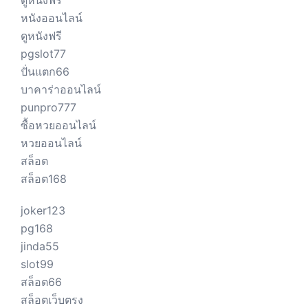
ดูหนังฟรี
หนังออนไลน์
ดูหนังฟรี
pgslot77
ปั่นแตก66
บาคาร่าออนไลน์
punpro777
ซื้อหวยออนไลน์
หวยออนไลน์
สล็อต
สล็อต168
joker123
pg168
jinda55
slot99
สล็อต66
สล็อตเว็บตรง