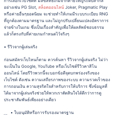
การเลือกเว็บไซต์ที่ มีลิขสิทธิ์เกมจากค่ายใหญ่ระดับสากล
อย่างเช่น PG Slot,
สล็อตออนไลน์
Joker, Pragmatic Play
หรือค่ายอื่นๆยอดนิยม จะช่วยทำให้เกมมีระบบระเบียบ RNG
ที่ถูกต้องตามมาตรฐาน และไม่ถูกปรับเปลี่ยนแปลงอัตราการ
จ่ายข้างในเกม ซึ่งเป็นเรื่องสำคัญเพื่อให้ผลลัพธ์ชอบธรรม
แล้วก็ตรงกับที่ค่ายเกมกำหนดไว้จริงๆ
• รีวิวจากผู้เล่นจริง
ก่อนสมัครเว็บไหนก็ตาม ควรค้นหา รีวิวจากผู้เล่นจริง ไม่ว่า
จะเป็นใน Google, YouTube หรือเว็บไซต์รีวิวคาสิโน
ออนไลน์ โดยรีวิวพวกนี้จะบอกข้อดีจุดบกพร่องจริงของ
เว็บไซต์ ดังเช่น ความเสถียรภาพของระบบ ความรวดเร็วของ
การถอนเงิน ความสุจริตใจสำหรับการให้บริการ ซึ่งข้อมูลที่
ได้มาจากผู้เล่นจริงช่วยให้พวกเราตัดสินใจได้ดีกว่าการดู
ประชาสัมพันธ์เพียงอย่างเดียว
• ใบอนุมัติหรือการรับรองมาตรฐาน