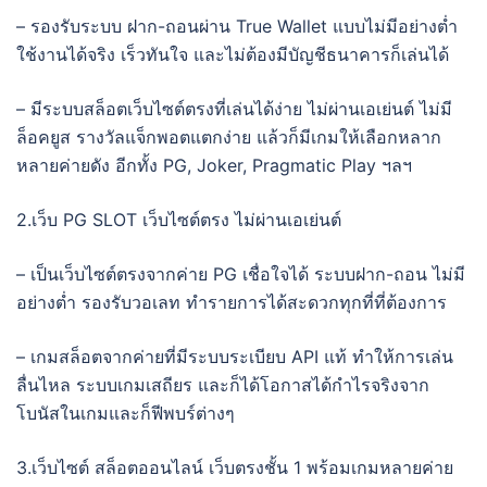
– รองรับระบบ ฝาก-ถอนผ่าน True Wallet แบบไม่มีอย่างต่ำ
ใช้งานได้จริง เร็วทันใจ และไม่ต้องมีบัญชีธนาคารก็เล่นได้
– มีระบบสล็อตเว็บไซต์ตรงที่เล่นได้ง่าย ไม่ผ่านเอเย่นต์ ไม่มี
ล็อคยูส รางวัลแจ็กพอตแตกง่าย แล้วก็มีเกมให้เลือกหลาก
หลายค่ายดัง อีกทั้ง PG, Joker, Pragmatic Play ฯลฯ
2.เว็บ PG SLOT เว็บไซต์ตรง ไม่ผ่านเอเย่นต์
– เป็นเว็บไซต์ตรงจากค่าย PG เชื่อใจได้ ระบบฝาก-ถอน ไม่มี
อย่างต่ำ รองรับวอเลท ทำรายการได้สะดวกทุกที่ที่ต้องการ
– เกมสล็อตจากค่ายที่มีระบบระเบียบ API แท้ ทำให้การเล่น
ลื่นไหล ระบบเกมเสถียร และก็ได้โอกาสได้กำไรจริงจาก
โบนัสในเกมและก็ฟีพบร์ต่างๆ
3.เว็บไซต์ สล็อตออนไลน์ เว็บตรงชั้น 1 พร้อมเกมหลายค่าย