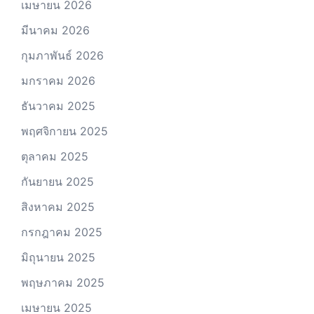
เมษายน 2026
มีนาคม 2026
กุมภาพันธ์ 2026
มกราคม 2026
ธันวาคม 2025
พฤศจิกายน 2025
ตุลาคม 2025
กันยายน 2025
สิงหาคม 2025
กรกฎาคม 2025
มิถุนายน 2025
พฤษภาคม 2025
เมษายน 2025