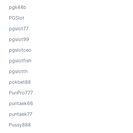
pgk44b
PGSlot
pgslot77
pgslot99
pgslotceo
pgslotfish
pgslotth
pokbet88
PunPro777
puntaek66
puntaek77
Pussy888