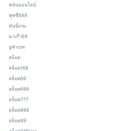
พนันออนไลน์
พุซซี่888
มันนี่เกม
มาเก๊า69
ยูฟ่าเบท
สล็อต
สล็อต168
สล็อต66
สล็อต666
สล็อต777
สล็อต888
สล็อต89