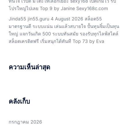
ทันใจ เว็บดี มีโต๊ะให้เลือกเยอะ sexy168 เปิดเกมไว รับ
โปรใหญ่ไปเลย Top 9 by Janine Sexy168c.com
Jinda55 jin55.guru 4 August 2026 สล็อต55
มาตรฐานดี ระบบแน่น เล่นแล้วสบายใจ ปั้นทุนจิ๋มเป็นทุน
ใหญ่ แจกวันเกิด 500 ระบบทันสมัย รองรับทุกไลฟ์สไตล์
สล็อตเครดิตฟรี เริ่มสนุกได้ทันที Top 73 by Eva
ความเห็นล่าสุด
คลังเก็บ
กรกฎาคม 2026