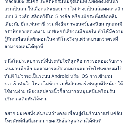
macau69 สมัคร แพลตฟอร์มนี้มีจุดเด่นที่แน่ชัดตั้งแต่หน้า
แรกเป็นเกมให้เลือกเล่นเยอะมาก ไม่ว่าจะเป็นสล็อตคลาสสิก
แบบ 3 วงล้อ สล็อตวิดีโอ 5 วงล้อ หรือแม้กระทั่งสล็อตธีม
เสี่ยงภัย ธีมแฟนตาซี รวมทั้งธีมภาพยนตร์ยอดนิยม ทุกเกมมี
กราฟิกสวยสดงดงาม เอฟเฟกต์เสียงเหมือนจริง ทำให้มีความ
รู้สึกเสมือนนั่งพักผ่อนในคาสิโนจริงๆแต่ว่าสบายกว่าตรงที่
สามารถเล่นได้ทุกที่
หนึ่งในประสบการณ์ที่ประทับใจที่สุดคือ การรอคอยงรับการ
เล่นผ่านมือถือ ผมสามารถเปิดเกมผ่านสมาร์ทโฟนของผมได้
ทันที ไม่ว่าจะเป็นระบบ Android หรือ iOS การเข้าเกม
รวดเร็วทันใจ โหลดไม่ช้า รวมทั้งอินเทอร์เฟซถูกดีไซน์มาให้
ใช้งานง่าย เพียงแค่ปลายนิ้วก็สามารถหมุนสปินหรือปรับ
ปริมาณเดิมพันได้ตาม
อยาก ผมเคยนั่งเล่นระหว่างคอยเพื่อนฝูงในร้านกาแฟ แค่จับ
โทรศัพท์มือถือมากมายดสปินก็สนุกสนานได้ทันที