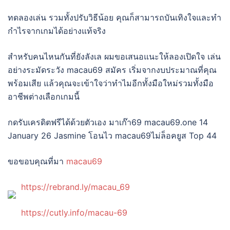
ทดลองเล่น รวมทั้งปรับวิธีน้อย คุณก็สามารถบันเทิงใจและทำ
กำไรจากเกมได้อย่างแท้จริง
สำหรับคนไหนกันที่ยังลังเล ผมขอเสนอแนะให้ลองเปิดใจ เล่น
อย่างระมัดระวัง macau69 สมัคร เริ่มจากงบประมาณที่คุณ
พร้อมเสีย แล้วคุณจะเข้าใจว่าทำไมอีกทั้งมือใหม่รวมทั้งมือ
อาชีพต่างเลือกเกมนี้
กดรับเครดิตฟรีได้ด้วยตัวเอง มาเก๊า69 macau69.one 14
January 26 Jasmine โอนไว macau69ไม่ล็อคยูส Top 44
ขอขอบคุณที่มา
macau69
https://rebrand.ly/macau_69
https://cutly.info/macau-69