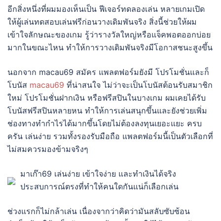
อีกสิ่งหนึ่งที่ผมมองเห็นเป็น ฟีเจอร์ทดลองเล่น หลายเกมเปิด
ให้ผู้เล่นทดสอบเล่นฟรีก่อนวางเดิมพันจริง สิ่งนี้ช่วยให้ผม
เข้าใจลักษณะของเกม รู้ว่ารางวัลใหญ่หรือแจ็คพอตออกบ่อย
มากในขณะไหน ทำให้การวางเดิมพันจริงมีโอกาสชนะสูงขึ้น
นอกจาก macau69 สมัคร แพลตฟอร์มยังมี โปรโมชั่นและก็
โบนัส
macau69
ที่น่าสนใจ ไม่ว่าจะเป็นโบนัสต้อนรับสมาชิก
ใหม่ โปรโมชั่นฝากเงิน หรือฟรีสปินในบางเกม ผมเคยได้รับ
โบนัสฟรีสปินหลายหน ทำให้การเล่นสนุกขึ้นและยังช่วยเพิ่ม
ช่องทางทำกำไรได้มากขึ้นโดยไม่ต้องลงทุนเยอะแยะ ครบ
ครัน เล่นง่าย รวมทั้งรองรับมือถือ แพลตฟอร์มนี้เป็นตัวเลือกที่
ไม่สมควรมองข้ามจริงๆ
มาเก๊า69 เล่นง่าย เข้าใจง่าย และทำเงินได้จริง
ประสบการณ์ตรงที่ทำให้คนใดกันแน่ก็เลือกเล่น
ช่วงแรกก็ไม่กล้าเล่น เนื่องจากว่าคิดว่ามันสลับซับซ้อน