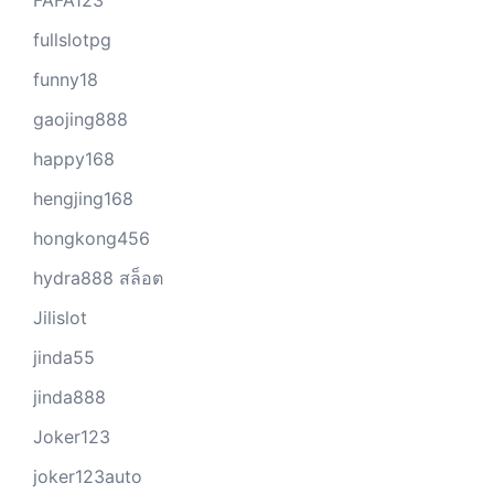
FAFA123
fullslotpg
funny18
gaojing888
happy168
hengjing168
hongkong456
hydra888 สล็อต
Jilislot
jinda55
jinda888
Joker123
joker123auto