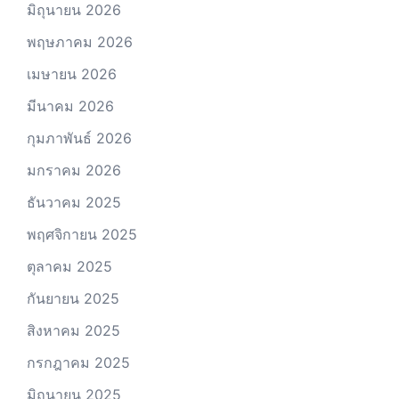
มิถุนายน 2026
พฤษภาคม 2026
เมษายน 2026
มีนาคม 2026
กุมภาพันธ์ 2026
มกราคม 2026
ธันวาคม 2025
พฤศจิกายน 2025
ตุลาคม 2025
กันยายน 2025
สิงหาคม 2025
กรกฎาคม 2025
มิถุนายน 2025