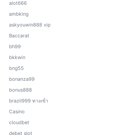
alot666
ambking
askyouwin888 vip
Baccarat
bh99
bkkwin
bng55
bonanza99
bonus888
brazil999 ทางเข้า
Casino
cloudbet
debet slot