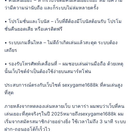
• คนเล่นเยอะ – หากเว็บไซต์มีคนเล่นเยอะแยะ หมายความ
ว่ามีความน่านับถือ และก็ระบบไม่ล่มหลายครั้ง
• โปรโมชั่นและโบนัส – เว็บที่ดีต้องมีโบนัสต้อนรับ โปรโม
ชั่นคืนยอดเสีย หรือเครดิตฟรี
• ระบบเกมลื่นไหล – ไม่ดีถ้าเกิดเล่นแล้วสะดุด ระบบต้อง
เสถียร
• รองรับโทรศัพท์เคลื่อนที่ – ผมชอบเล่นผ่านมือถือ ด้วยเหตุ
นั้นเว็บไซต์จำเป็นต้องใช้ง่ายบนสมาร์ทโฟน
ประสบการณ์ตรงกับเว็บไซต์ sexygame1688k ที่คนเล่นสูง
ที่สุด
ภายหลังจากทดลองเล่นหลายเว็บ บาคาร่า ผมพบว่าเว็บที่คน
เล่นเยอะที่สุดจริงๆในปี 2025หมายถึงsexygame1688k ผม
เริ่มจากสมัครสมาชิกง่ายอย่างยิ่ง ใช้เวลาไม่ถึง 3 นาที ระบบ
ฝาก-ถอนออโต้ก็เร็วไว