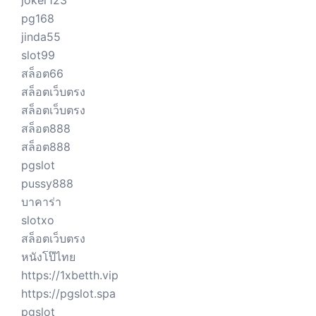
joker123
pg168
jinda55
slot99
สล็อต66
สล็อตเว็บตรง
สล็อตเว็บตรง
สล็อต888
สล็อต888
pgslot
pussy888
บาคาร่า
slotxo
สล็อตเว็บตรง
หนังโป๊ไทย
https://1xbetth.vip
https://pgslot.spa
pgslot