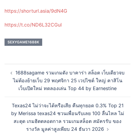
https://shorturl.asia/9dN4G
https://t.co/ND6L32CGul
SEXYGAME1688K
Post
1688sagame รวมเกมดัง บาคาร่า สล็อต เว็บเดียวจบ
navigation
ไม่ต้องย้ายเว็บ 29 พฤศจิกา 25 เวปไซต์ ใหญ่ คาสิโน
เว็บเปิดใหม่ ทดลองเล่น Top 44 by Earnestine
Texas24 ไม่ว่าจะได้หรือเสีย คืนทุกยอด 0.3% Top 21
by Merissa texas24 ชวนเพื่อนรับเลย 100 ลื่นไหล ไม่
สะดุด เกมฮิตตลอดกาล รวมเกมสล็อต สมัครรับ ของ
รางวัล มูลค่าสูงเพียบ 24 ธันวา 2026