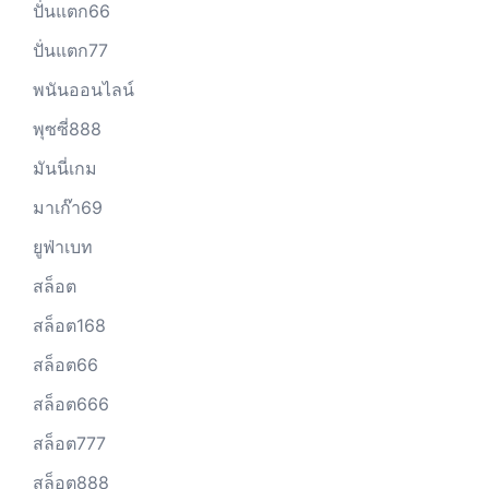
ปั่นแตก66
ปั่นแตก77
พนันออนไลน์
พุซซี่888
มันนี่เกม
มาเก๊า69
ยูฟ่าเบท
สล็อต
สล็อต168
สล็อต66
สล็อต666
สล็อต777
สล็อต888