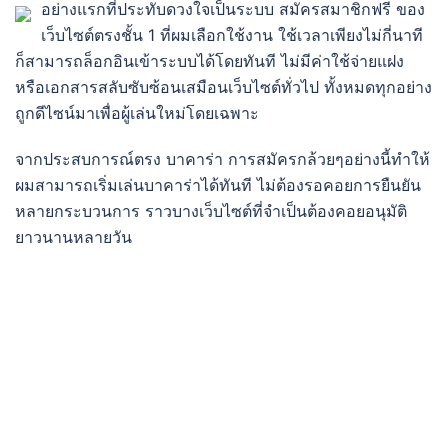
อย่างแรกที่ประทับดวงใจเป็นระบบ สมัครสมาชิกฟรี ของ
เว็บไซต์ตรงชั้น 1 ที่ผมเลือกใช้งาน ใช้เวลาเพียงไม่กี่นาที
ก็สามารถล็อกอินเข้าระบบได้โดยทันที ไม่มีค่าใช้จ่ายแฝง
หรือเอกสารสลับซับซ้อนเสมือนเว็บไซต์ทั่วไป ทั้งหมดทุกอย่าง
ถูกดีไซน์มาเพื่อผู้เล่นใหม่โดยเฉพาะ
จากประสบการณ์ตรง บาคาร่า การสมัครกล้วยๆอย่างนี้ทำให้
ผมสามารถเริ่มเล่นบาคาร่าได้ทันที ไม่ต้องรอคอยการยืนยัน
หลายกระบวนการ ราวบางเว็บไซต์ที่จำเป็นต้องคอยอนุมัติ
ยาวนานหลายวัน