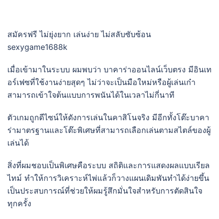
สมัครฟรี ไม่ยุ่งยาก เล่นง่าย ไม่สลับซับซ้อน
sexygame1688k
เมื่อเข้ามาในระบบ ผมพบว่า บาคาร่าออนไลน์เว็บตรง มีอินเท
อร์เฟซที่ใช้งานง่ายสุดๆ ไม่ว่าจะเป็นมือใหม่หรือผู้เล่นเก๋า
สามารถเข้าใจต้นแบบการพนันได้ในเวลาไม่กี่นาที
ตัวเกมถูกดีไซน์ให้ดังการเล่นในคาสิโนจริง มีอีกทั้งโต๊ะบาคา
ร่ามาตรฐานและโต๊ะพิเศษที่สามารถเลือกเล่นตามสไตล์ของผู้
เล่นได้
สิ่งที่ผมชอบเป็นพิเศษคือระบบ สถิติและการแสดงผลแบบเรียล
ไทม์ ทำให้การวิเคราะห์ไพ่แล้วก็วางแผนเดิมพันทำได้ง่ายขึ้น
เป็นประสบการณ์ที่ช่วยให้ผมรู้สึกมั่นใจสำหรับการตัดสินใจ
ทุกครั้ง