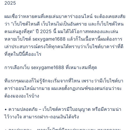
2025
ผมเชื่อว่าหลายคนที่เคยเล่นบาคาร่าออนไลน์ จะต้องเคยสงสัย
ว่า “เว็บไซต์ไหนดี เว็บไหนไม่เป็นอันตราย และก็เว็บไซต์ไหน
คนเล่นสูงที่สุด” ปี 2025 นี้ ผมได้ได้โอกาสทดลองและเล่น
หลายเว็บไซต์ sexygame1688 แล้วก็ในเนื้อหานี้ผมต้องการ
เล่าประสบการณ์ตรงให้ทุกคนได้ทราบว่าเว็บไซต์บาคาร่าที่ดี
ที่สุดในปีนี้คืออะไร
การเลือกเว็บ sexygame1688 ที่เหมาะสมที่สุด
ทีแรกๆผมเองก็ไม่รู้จักจะเริ่มจากที่ไหน เพราะว่ามีเว็บไซต์บา
คาร่าออนไลน์มากมาย ผมเลยตั้งกฏเกณฑ์ของตนก่อนว่าจะ
ต้องมองอะไรบ้าง
• ความปลอดภัย – เว็บไซต์ควรมีใบอนุญาต หรือมีความน่า
ไว้วางใจ สามารถฝาก-ถอนเงินได้จริง