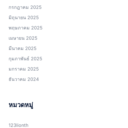
กรกฎาคม 2025
มิถุนายน 2025
พฤษภาคม 2025
เมษายน 2025
มีนาคม 2025
กุมภาพันธ์ 2025
มกราคม 2025
ธันวาคม 2024
หมวดหมู่
123lionth