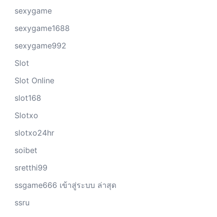
sexygame
sexygame1688
sexygame992
Slot
Slot Online
slot168
Slotxo
slotxo24hr
soibet
sretthi99
ssgame666 เข้าสู่ระบบ ล่าสุด
ssru