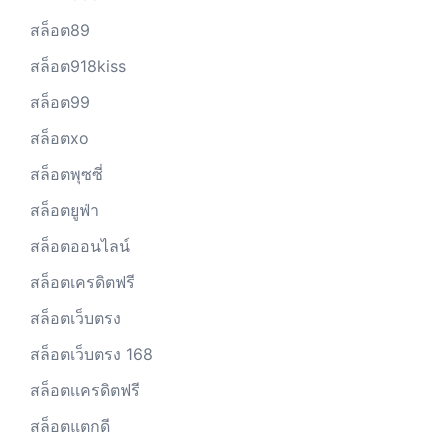
สล็อต89
สล็อต918kiss
สล็อต99
สล็อตxo
สล็อตพุซซี่
สล็อตยูฟ่า
สล็อตออนไลน์
สล็อตเครดิตฟรี
สล็อตเว็บตรง
สล็อตเว็บตรง 168
สล็อตเเครดิตฟรี
สล็อตแตกดี