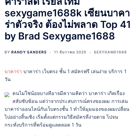
คาร่าสด เรียลไทม์
sexygame1688k เซียนบาคา
ร่าตัวจริง ต้องไม่พลาด Top 41
by Brad Sexygame1688
BY
RANDY SANDERS
11 ธันวาคม 2025
SEXYGAME1688
บาคาร่า
บาคาร่า เว็บตรง ชั้น 1 สมัครฟรี เล่นง่าย บริการ 1
วัน
คนไม่ใช่น้อยบางทีอาจมีความคิดว่า บาคาร่า เกิดเรื่อง
สลับซับซ้อน แต่ว่าจากประสบการณ์ตรงของผม การเล่น
บาคาร่าออนไลน์กับเว็บตรงชั้น 1 ทำให้มุมมองของผมเปลี่ยน
ไปอย่างสิ้นเชิง เริ่มตั้งแต่กรรมวิธีสมัครที่ง่ายดาย ไปจน
กระทั่งบริการที่พร้อมดูแลตลอด 1 วัน