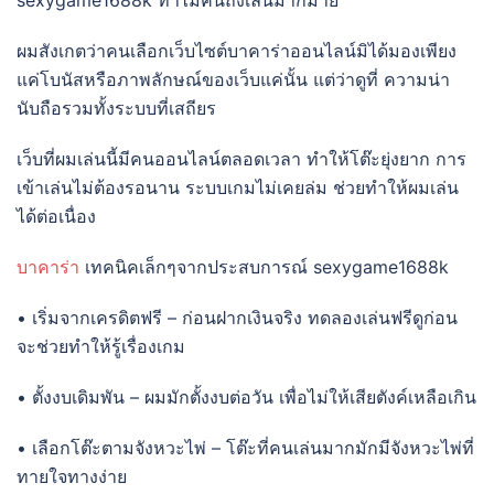
sexygame1688k ทำไมคนถึงเล่นมากมาย
ผมสังเกตว่าคนเลือกเว็บไซต์บาคาร่าออนไลน์มิได้มองเพียง
แค่โบนัสหรือภาพลักษณ์ของเว็บแค่นั้น แต่ว่าดูที่ ความน่า
นับถือรวมทั้งระบบที่เสถียร
เว็บที่ผมเล่นนี้มีคนออนไลน์ตลอดเวลา ทำให้โต๊ะยุ่งยาก การ
เข้าเล่นไม่ต้องรอนาน ระบบเกมไม่เคยล่ม ช่วยทำให้ผมเล่น
ได้ต่อเนื่อง
บาคาร่า
เทคนิคเล็กๆจากประสบการณ์ sexygame1688k
• เริ่มจากเครดิตฟรี – ก่อนฝากเงินจริง ทดลองเล่นฟรีดูก่อน
จะช่วยทำให้รู้เรื่องเกม
• ตั้งงบเดิมพัน – ผมมักตั้งงบต่อวัน เพื่อไม่ให้เสียตังค์เหลือเกิน
• เลือกโต๊ะตามจังหวะไพ่ – โต๊ะที่คนเล่นมากมักมีจังหวะไพ่ที่
ทายใจทางง่าย