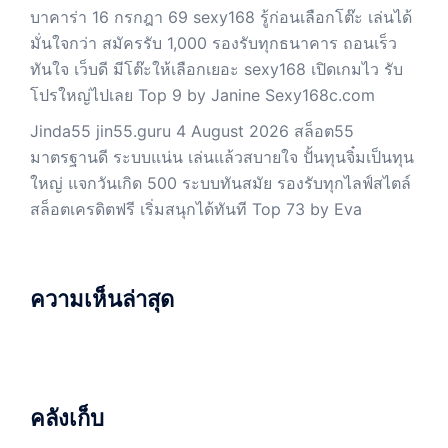
บาคาร่า 16 กรกฎา 69 sexy168 รู้ก่อนเลือกโต๊ะ เล่นได้
มั่นใจกว่า สมัครรับ 1,000 รองรับทุกธนาคาร ถอนเร็ว
ทันใจ เว็บดี มีโต๊ะให้เลือกเยอะ sexy168 เปิดเกมไว รับ
โปรใหญ่ไปเลย Top 9 by Janine Sexy168c.com
Jinda55 jin55.guru 4 August 2026 สล็อต55
มาตรฐานดี ระบบแน่น เล่นแล้วสบายใจ ปั้นทุนจิ๋มเป็นทุน
ใหญ่ แจกวันเกิด 500 ระบบทันสมัย รองรับทุกไลฟ์สไตล์
สล็อตเครดิตฟรี เริ่มสนุกได้ทันที Top 73 by Eva
ความเห็นล่าสุด
คลังเก็บ