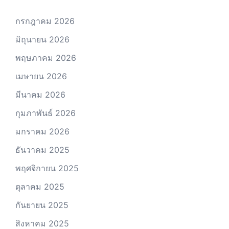
กรกฎาคม 2026
มิถุนายน 2026
พฤษภาคม 2026
เมษายน 2026
มีนาคม 2026
กุมภาพันธ์ 2026
มกราคม 2026
ธันวาคม 2025
พฤศจิกายน 2025
ตุลาคม 2025
กันยายน 2025
สิงหาคม 2025