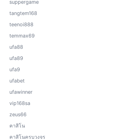
suppergame
tangtem168
teenoi888
temmax69
ufa88
ufa89
ufa9
ufabet
ufawinner
vip168sa
zeus66
คาสิโน
คาสิโนครบวงจร