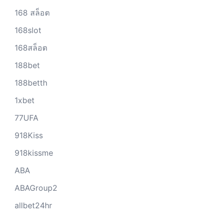
168 สล็อต
168slot
168สล็อต
188bet
188betth
1xbet
77UFA
918Kiss
918kissme
ABA
ABAGroup2
allbet24hr