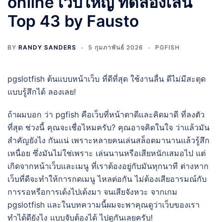
online เว็บใหญ่ ทดลองเล่น
Top 43 by Fausto
BY
RANDY SANDERS
5 กุมภาพันธ์ 2026
PGFISH
pgslotfish ต้นแบบหน้าเว็บ ที่ดีที่สุด ใช้งานลื่น ดีไม่มีสะดุด
แบบรู้สึกได้ ลองเลย!
ถ้าผมบอก ว่า pgfish คือเว็บที่หน้าตาดีและคิดมาดี ที่ลงตัว
ที่สุด ช่วงนี้ คุณจะเชื่อไหมครับ? คุณอาจคิดในใจ ว่าแล้วมัน
สำคัญยังไง กันแน่ เพราะหลายคนเล่นสล็อตมานานแล้วรู้สึก
เหนื่อย ซึ่งมันไม่ใช่เพราะ เล่นนานหรือเสียหนักเสมอไป แต่
เกิดจากหน้าเว็บและเมนู ที่เราต้องอยู่กับมันทุกนาที ต่างหาก
เว็บที่ดีจะทำให้การกดเมนู ไหลต่อกัน ไม่ต้องเสียอารมณ์กับ
การรอหรือการเด้งไปเด้งมา จนเสียจังหวะ จากเกม
pgslotfish และในบทความนี้ผมจะพาคุณดูว่าเว็บของเรา
ทำได้ดียังไง แบบจับต้องได้ ไปดูกันเลยครับ!