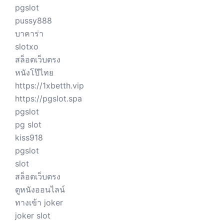
pgslot
pussy888
บาคาร่า
slotxo
สล็อตเว็บตรง
หนังโป๊ไทย
https://1xbetth.vip
https://pgslot.spa
pgslot
pg slot
kiss918
pgslot
slot
สล็อตเว็บตรง
ดูหนังออนไลน์
ทางเข้า joker
joker slot