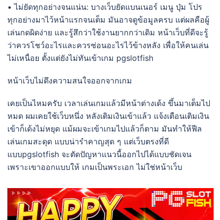
• ไม่ยัดทุกอย่างจนแน่น: บางเว็บยัดแบนเนอร์ เมนู ปุ่ม โปร
ทุกอย่างมาไว้หน้าแรกจนเต็ม มันอาจดูข้อมูลครบ แต่ผลคือผู้
เล่นกดผิดง่าย และรู้สึกว่าใช้งานยากกว่าเดิม หน้าเว็บที่ดีจะรู้
ว่าควรโชว์อะไรและควรซ่อนอะไรไว้ข้างหลัง เพื่อให้คนเล่น
ไม่เหนื่อย ตั้งแต่ยังไม่ทันเข้าเกม pgslotfish
หน้าเว็บไม่ดึงความสนใจออกจากเกม
เคยเป็นไหมครับ เวลาเล่นเกมแล้วมีหน้าต่างเด้ง ขึ้นมาเต็มไป
หมด ผมเคยใช้เว็บหนึ่ง หลังเติมเงินเข้าแล้ว แจ้งเตือนเติมเงิน
เข้าก็เด้งไม่หยุด แม้ผมจะเข้าเกมไปแล้วก็ตาม มันทำให้ฟีล
เล่นเกมสะดุด แบบน่ารำคาญสุด ๆ แต่เว็บตรงที่ดี
แบบpgslotfish จะตัดปัญหาแนวนี้ออกไปได้แบบชัดเจน
เพราะเขาออกแบบให้ เกมเป็นพระเอก ไม่ใช่หน้าเว็บ