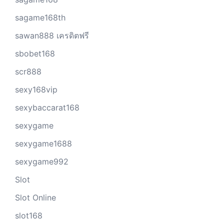
sagame168th
sawan888 เครดิตฟรี
sbobet168
scr888
sexy168vip
sexybaccarat168
sexygame
sexygame1688
sexygame992
Slot
Slot Online
slot168