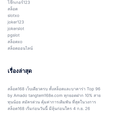
โจ๊กเกอร์123
สล็อต
slotxo
joker123
jokerslot
pgslot
สล็อตxo
สล็อตออนไลน์
เรื่องล่าสุด
สล็อต168 เว็บเดียวครบ ทั้งสล็อตและบาคาร่า Top 96
by Amado tangtem168e.com ทุกยอดฝาก 10% สาย
ทุนน้อย สมัครด่วน คุ้มค่าการเดิมพัน ที่สุดในวงการ
สล็อต168 เริ่มก่อนวันนี้ มีลุ้นก่อนใคร 4 ก.ย. 26