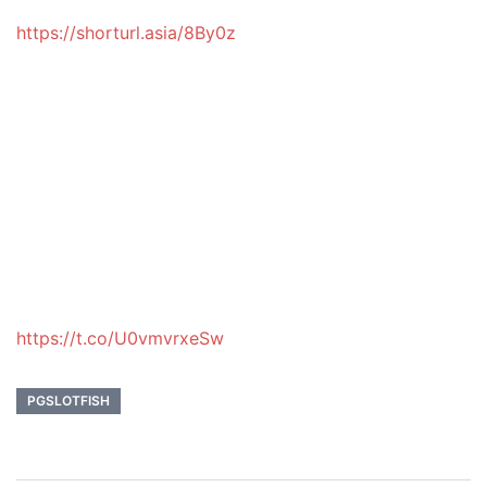
https://shorturl.asia/8By0z
https://t.co/U0vmvrxeSw
PGSLOTFISH