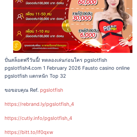
ปั่นสล็อตฟรีวันนี้! ทดลองเล่นก่อนใคร pgslotfish
pgslotfish4.com 1 February 2026 Fausto casino online
pgslotfish แตกหนัก Top 32
ขอขอบคุณ Ref.
pgslotfish
https://rebrand.ly/pgslotfish_4
https://cutly.info/pgslotfish_4
https://bitt.to/lf0qxw