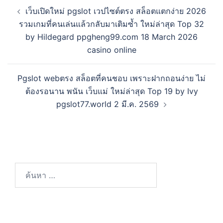
Post
เว็บเปิดใหม่ pgslot เวปไซต์ตรง สล็อตแตกง่าย 2026
navigation
รวมเกมที่คนเล่นแล้วกลับมาเติมซ้ำ ใหม่ล่าสุด Top 32
by Hildegard ppgheng99.com 18 March 2026
casino online
Pgslot webตรง สล็อตที่คนชอบ เพราะฝากถอนง่าย ไม่
ต้องรอนาน พนัน เว็บแม่ ใหม่ล่าสุด Top 19 by Ivy
pgslot77.world 2 มี.ค. 2569
ค้นหา
สำหรับ: