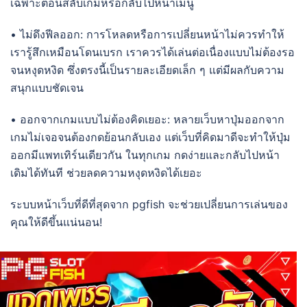
เฉพาะตอนสลับเกมหรือกลับไปหน้าเมนู
• ไม่ดึงฟีลออก: การโหลดหรือการเปลี่ยนหน้าไม่ควรทำให้
เรารู้สึกเหมือนโดนเบรก เราควรได้เล่นต่อเนื่องแบบไม่ต้องรอ
จนหงุดหงิด ซึ่งตรงนี้เป็นรายละเอียดเล็ก ๆ แต่มีผลกับความ
สนุกแบบชัดเจน
• ออกจากเกมแบบไม่ต้องคิดเยอะ: หลายเว็บหาปุ่มออกจาก
เกมไม่เจอจนต้องกดย้อนกลับเอง แต่เว็บที่คิดมาดีจะทำให้ปุ่ม
ออกมีแพทเทิร์นเดียวกัน ในทุกเกม กดง่ายและกลับไปหน้า
เดิมได้ทันที ช่วยลดความหงุดหงิดได้เยอะ
ระบบหน้าเว็บที่ดีที่สุดจาก pgfish จะช่วยเปลี่ยนการเล่นของ
คุณให้ดีขึ้นแน่นอน!