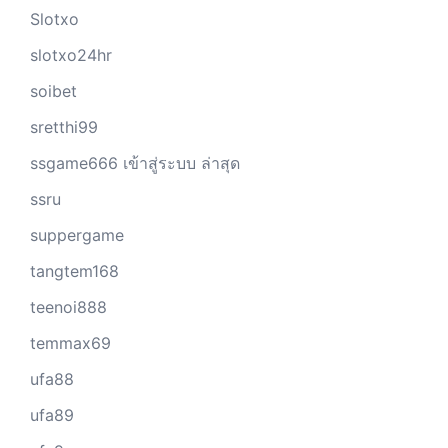
Slotxo
slotxo24hr
soibet
sretthi99
ssgame666 เข้าสู่ระบบ ล่าสุด
ssru
suppergame
tangtem168
teenoi888
temmax69
ufa88
ufa89