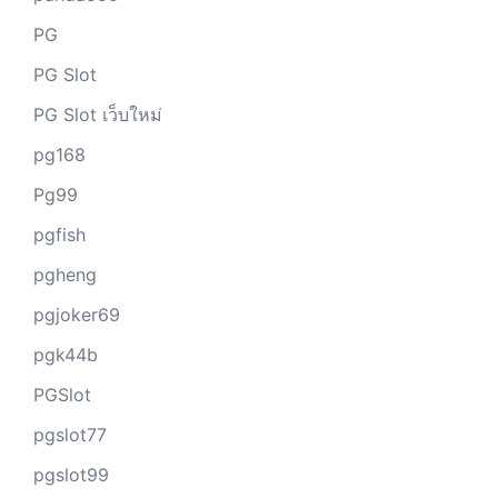
PG
PG Slot
PG Slot เว็บใหม่
pg168
Pg99
pgfish
pgheng
pgjoker69
pgk44b
PGSlot
pgslot77
pgslot99