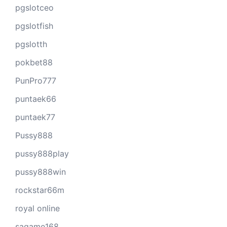
pgslotceo
pgslotfish
pgslotth
pokbet88
PunPro777
puntaek66
puntaek77
Pussy888
pussy888play
pussy888win
rockstar66m
royal online
sagame168