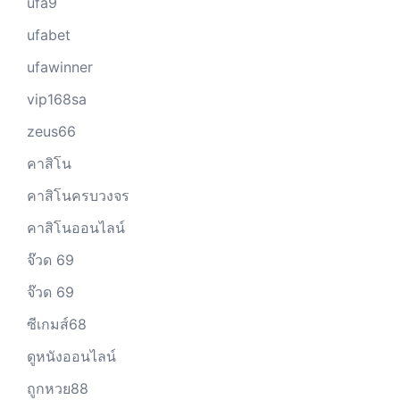
ufa9
ufabet
ufawinner
vip168sa
zeus66
คาสิโน
คาสิโนครบวงจร
คาสิโนออนไลน์
จ๊วด 69
จ๊วด 69
ซีเกมส์68
ดูหนังออนไลน์
ถูกหวย88