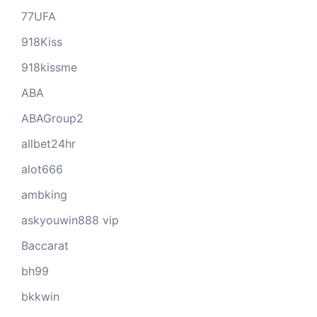
77UFA
918Kiss
918kissme
ABA
ABAGroup2
allbet24hr
alot666
ambking
askyouwin888 vip
Baccarat
bh99
bkkwin