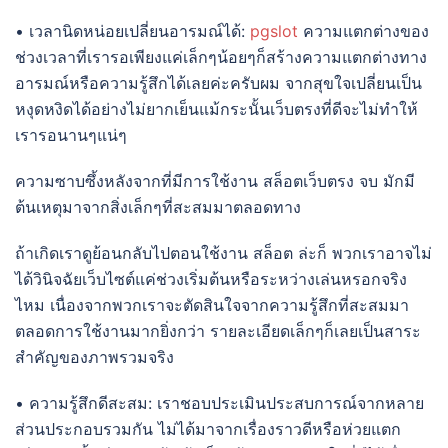
• เวลานิดหน่อยเปลี่ยนอารมณ์ได้:
pgslot
ความแตกต่างของ
ช่วงเวลาที่เรารอเพียงแค่เล็กๆน้อยๆก็สร้างความแตกต่างทาง
อารมณ์หรือความรู้สึกได้เลยค่ะครับผม จากสุขใจเปลี่ยนเป็น
หงุดหงิดได้อย่างไม่ยากเย็นแม้กระนั้นเว็บตรงที่ดีจะไม่ทำให้
เรารอนานๆแน่ๆ
ความซาบซึ้งหลังจากที่มีการใช้งาน สล็อตเว็บตรง จบ มักมี
ต้นเหตุมาจากสิ่งเล็กๆที่สะสมมาตลอดทาง
ถ้าเกิดเราดูย้อนกลับไปตอนใช้งาน สล็อต ล่ะก็ พวกเราอาจไม่
ได้วินิจฉัยเว็บไซต์แค่ช่วงเริ่มต้นหรือระหว่างเล่นหรอกจริง
ไหม เนื่องจากพวกเราจะตัดสินใจจากความรู้สึกที่สะสมมา
ตลอดการใช้งานมากยิ่งกว่า รายละเอียดเล็กๆก็เลยเป็นสาระ
สำคัญของภาพรวมจริง
• ความรู้สึกดีสะสม: เราชอบประเมินประสบการณ์จากหลาย
ส่วนประกอบรวมกัน ไม่ได้มาจากเรื่องราวดีหรือห่วยแตก