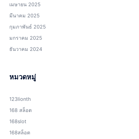
เมษายน 2025
มีนาคม 2025
กุมภาพันธ์ 2025
มกราคม 2025
ธันวาคม 2024
หมวดหมู่
123lionth
168 สล็อต
168slot
168สล็อต