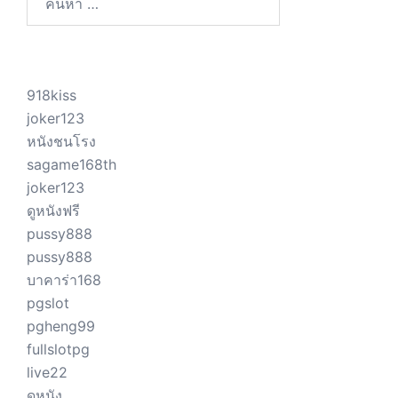
สำหรับ:
918kiss
joker123
หนังชนโรง
sagame168th
joker123
ดูหนังฟรี
pussy888
pussy888
บาคาร่า168
pgslot
pgheng99
fullslotpg
live22
ดูหนัง