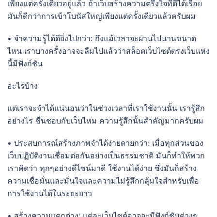
เพียงแต่ครั้งเดียวอยู่แล้ว ถ้าเว็บสร้างความตรึงใจที่ดีได้เรื่อย
มันก็ดีกว่าการเข้าโบนัสใหญ่เพียงแต่ครั้งเดียวแล้วครับผม
• จำความรู้ได้ดียิ่งไปกว่า: ถึงแม้เวลาจะผ่านไปนานขนาด
ไหน เราบางครั้งอาจจะลืมไปแล้วว่าสล็อตเว็บไซต์ตรงเว็บแห่ง
นี้มีฟังก์ชัน
อะไรบ้าง
แต่เราจะจำได้แน่นอนว่าในช่วงเวลาที่เราใช้งานนั้น เรารู้สึก
อย่างไร ชื่นชอบกับเว็บไหม ความรู้สึกนั้นสำคัญมากครับผม
• ประสบการณ์สร้างภาพจำได้ง่ายดายกว่า: เมื่อทุกส่วนของ
เว็บปฏิบัติงานเชื่อมต่อกันอย่างเป็นธรรมชาติ มันก็ทำให้พวก
เราคิดว่า ทุกๆอย่างดีไซน์มาดี ใช้งานได้ง่าย ซึ่งมันก็สร้าง
ความเชื่อมั่นและมั่นใจและความไม่รู้สึกกลุ้มใจสำหรับเพื่อ
การใช้งานได้ในระยะยาว
• สร้างความแตกต่าง: แต่ละเว็บไซต์อาจจะมีฟังก์ชันต่างๆ