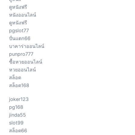
ดูหนังฟรี
หนังออนไลน์
ดูหนังฟรี
pgslot77
ปั่นแตก66
บาคาร่าออนไลน์
punpro777
ซื้อหวยออนไลน์
หวยออนไลน์
สล็อต
สล็อต168
joker123
pg168
jinda55
slot99
สล็อต66