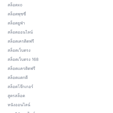
สล็อตxo
สล็อตพุซซี่
สล็อตยูฟ่า
สล็อตออนไลน์
สล็อตเครดิตฟรี
สล็อตเว็บตรง
สล็อตเว็บตรง 168
สล็อตเเครดิตฟรี
สล็อตแตกดี
สล็อตโจ๊กเกอร์
สูตรสล็อต
หนังออนไลน์