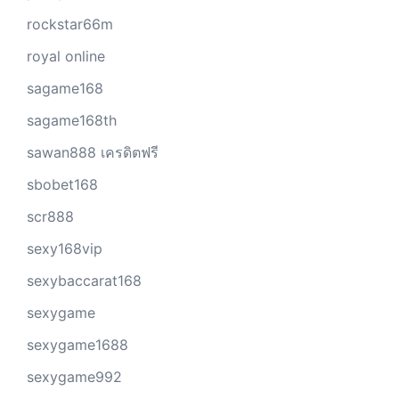
rockstar66m
royal online
sagame168
sagame168th
sawan888 เครดิตฟรี
sbobet168
scr888
sexy168vip
sexybaccarat168
sexygame
sexygame1688
sexygame992