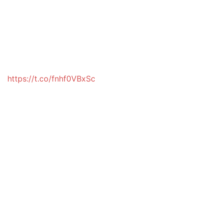
https://t.co/fnhf0VBxSc