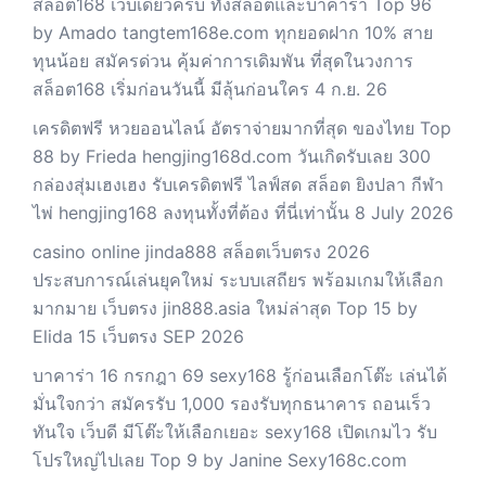
สล็อต168 เว็บเดียวครบ ทั้งสล็อตและบาคาร่า Top 96
by Amado tangtem168e.com ทุกยอดฝาก 10% สาย
ทุนน้อย สมัครด่วน คุ้มค่าการเดิมพัน ที่สุดในวงการ
สล็อต168 เริ่มก่อนวันนี้ มีลุ้นก่อนใคร 4 ก.ย. 26
เครดิตฟรี หวยออนไลน์ อัตราจ่ายมากที่สุด ของไทย Top
88 by Frieda hengjing168d.com วันเกิดรับเลย 300
กล่องสุ่มเฮงเฮง รับเครดิตฟรี ไลฟ์สด สล็อต ยิงปลา กีฬา
ไพ่ hengjing168 ลงทุนทั้งที่ต้อง ที่นี่เท่านั้น 8 July 2026
casino online jinda888 สล็อตเว็บตรง 2026
ประสบการณ์เล่นยุคใหม่ ระบบเสถียร พร้อมเกมให้เลือก
มากมาย เว็บตรง jin888.asia ใหม่ล่าสุด Top 15 by
Elida 15 เว็บตรง SEP 2026
บาคาร่า 16 กรกฎา 69 sexy168 รู้ก่อนเลือกโต๊ะ เล่นได้
มั่นใจกว่า สมัครรับ 1,000 รองรับทุกธนาคาร ถอนเร็ว
ทันใจ เว็บดี มีโต๊ะให้เลือกเยอะ sexy168 เปิดเกมไว รับ
โปรใหญ่ไปเลย Top 9 by Janine Sexy168c.com