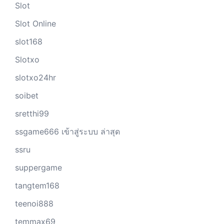
Slot
Slot Online
slot168
Slotxo
slotxo24hr
soibet
sretthi99
ssgame666 เข้าสู่ระบบ ล่าสุด
ssru
suppergame
tangtem168
teenoi888
temmax69