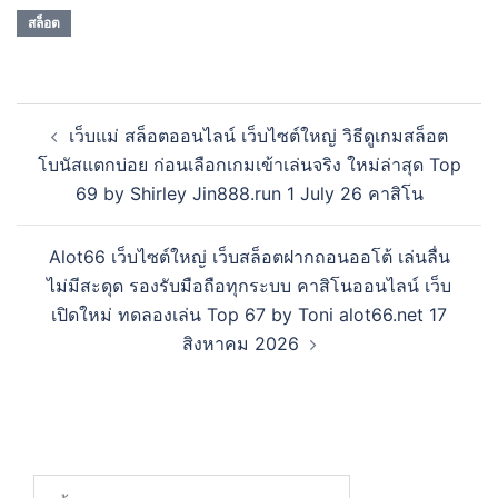
สล็อต
Post
เว็บแม่ สล็อตออนไลน์ เว็บไซต์ใหญ่ วิธีดูเกมสล็อต
navigation
โบนัสแตกบ่อย ก่อนเลือกเกมเข้าเล่นจริง ใหม่ล่าสุด Top
69 by Shirley Jin888.run 1 July 26 คาสิโน
Alot66 เว็บไซต์ใหญ่ เว็บสล็อตฝากถอนออโต้ เล่นลื่น
ไม่มีสะดุด รองรับมือถือทุกระบบ คาสิโนออนไลน์ เว็บ
เปิดใหม่ ทดลองเล่น Top 67 by Toni alot66.net 17
สิงหาคม 2026
ค้นหา