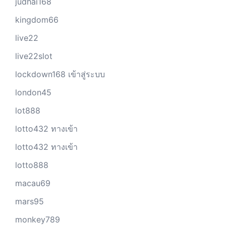
judhai168
kingdom66
live22
live22slot
lockdown168 เข้าสู่ระบบ
london45
lot888
lotto432 ทางเข้า
lotto432 ทางเข้า
lotto888
macau69
mars95
monkey789