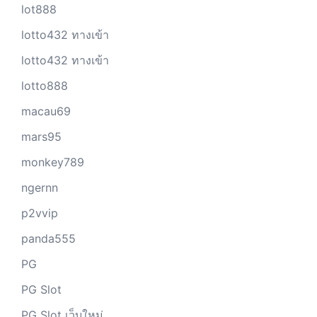
lot888
lotto432 ทางเข้า
lotto432 ทางเข้า
lotto888
macau69
mars95
monkey789
ngernn
p2vvip
panda555
PG
PG Slot
PG Slot เว็บใหม่