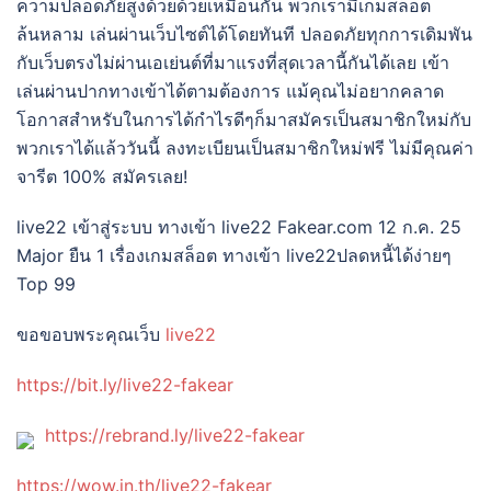
ความปลอดภัยสูงด้วยด้วยเหมือนกัน พวกเรามีเกมสล็อต
ล้นหลาม เล่นผ่านเว็บไซต์ได้โดยทันที ปลอดภัยทุกการเดิมพัน
กับเว็บตรงไม่ผ่านเอเย่นต์ที่มาแรงที่สุดเวลานี้กันได้เลย เข้า
เล่นผ่านปากทางเข้าได้ตามต้องการ แม้คุณไม่อยากคลาด
โอกาสสำหรับในการได้กำไรดีๆก็มาสมัครเป็นสมาชิกใหม่กับ
พวกเราได้แล้ววันนี้ ลงทะเบียนเป็นสมาชิกใหม่ฟรี ไม่มีคุณค่า
จารีต 100% สมัครเลย!
live22 เข้าสู่ระบบ ทางเข้า live22 Fakear.com 12 ก.ค. 25
Major ยืน 1 เรื่องเกมสล็อต ทางเข้า live22ปลดหนี้ได้ง่ายๆ
Top 99
ขอขอบพระคุณเว็บ
live22
https://bit.ly/live22-fakear
https://rebrand.ly/live22-fakear
https://wow.in.th/live22-fakear