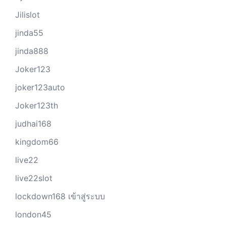
Jilislot
jinda55
jinda888
Joker123
joker123auto
Joker123th
judhai168
kingdom66
live22
live22slot
lockdown168 เข้าสู่ระบบ
london45