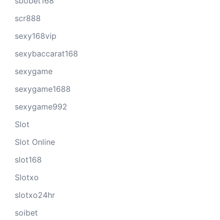
sbobet168
scr888
sexy168vip
sexybaccarat168
sexygame
sexygame1688
sexygame992
Slot
Slot Online
slot168
Slotxo
slotxo24hr
soibet