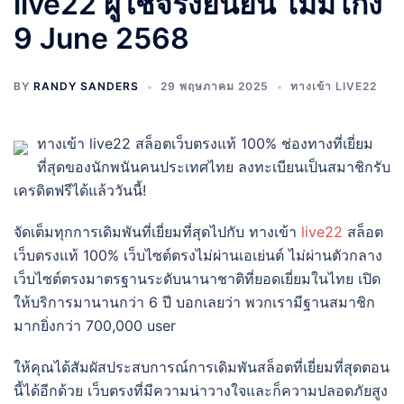
live22 ผู้ใช้จริงยืนยัน ไม่มีโกง
9 June 2568
BY
RANDY SANDERS
29 พฤษภาคม 2025
ทางเข้า LIVE22
ทางเข้า live22 สล็อตเว็บตรงแท้ 100% ช่องทางที่เยี่ยม
ที่สุดของนักพนันคนประเทศไทย ลงทะเบียนเป็นสมาชิกรับ
เครดิตฟรีได้แล้ววันนี้!
จัดเต็มทุกการเดิมพันที่เยี่ยมที่สุดไปกับ ทางเข้า
live22
สล็อต
เว็บตรงแท้ 100% เว็บไซต์ตรงไม่ผ่านเอเย่นต์ ไม่ผ่านตัวกลาง
เว็บไซต์ตรงมาตรฐานระดับนานาชาติที่ยอดเยี่ยมในไทย เปิด
ให้บริการมานานกว่า 6 ปี บอกเลยว่า พวกเรามีฐานสมาชิก
มากยิ่งกว่า 700,000 user
ให้คุณได้สัมผัสประสบการณ์การเดิมพันสล็อตที่เยี่ยมที่สุดตอน
นี้ได้อีกด้วย เว็บตรงที่มีความน่าวางใจและก็ความปลอดภัยสูง