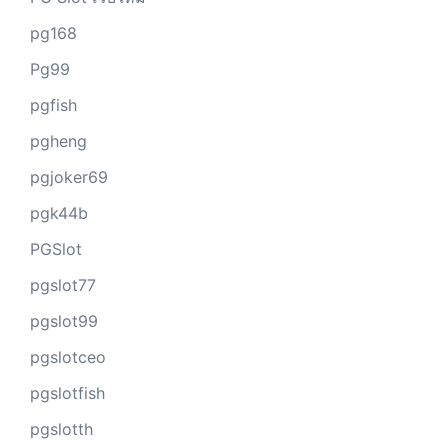
pg168
Pg99
pgfish
pgheng
pgjoker69
pgk44b
PGSlot
pgslot77
pgslot99
pgslotceo
pgslotfish
pgslotth