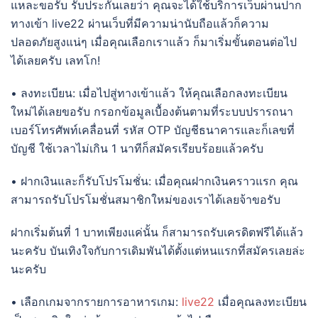
แหละขอรับ รับประกันเลยว่า คุณจะได้ใช้บริการเว็บผ่านปาก
ทางเข้า live22 ผ่านเว็บที่มีความน่านับถือแล้วก็ความ
ปลอดภัยสูงแน่ๆ เมื่อคุณเลือกเราแล้ว ก็มาเริ่มขั้นตอนต่อไป
ได้เลยครับ เลทโก!
• ลงทะเบียน: เมื่อไปสู่ทางเข้าแล้ว ให้คุณเลือกลงทะเบียน
ใหม่ได้เลยขอรับ กรอกข้อมูลเบื้องต้นตามที่ระบบปรารถนา
เบอร์โทรศัพท์เคลื่อนที่ รหัส OTP บัญชีธนาคารและก็เลขที่
บัญชี ใช้เวลาไม่เกิน 1 นาทีก็สมัครเรียบร้อยแล้วครับ
• ฝากเงินและก็รับโปรโมชั่น: เมื่อคุณฝากเงินคราวแรก คุณ
สามารถรับโปรโมชั่นสมาชิกใหม่ของเราได้เลยจ้าขอรับ
ฝากเริ่มต้นที่ 1 บาทเพียงแค่นั้น ก็สามารถรับเครดิตฟรีได้แล้ว
นะครับ บันเทิงใจกับการเดิมพันได้ตั้งแต่หนแรกที่สมัครเลยล่ะ
นะครับ
• เลือกเกมจากรายการอาหารเกม:
live22
เมื่อคุณลงทะเบียน