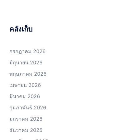
คลังเก็บ
กรกฎาคม 2026
มิถุนายน 2026
พฤษภาคม 2026
เมษายน 2026
มีนาคม 2026
กุมภาพันธ์ 2026
มกราคม 2026
ธันวาคม 2025