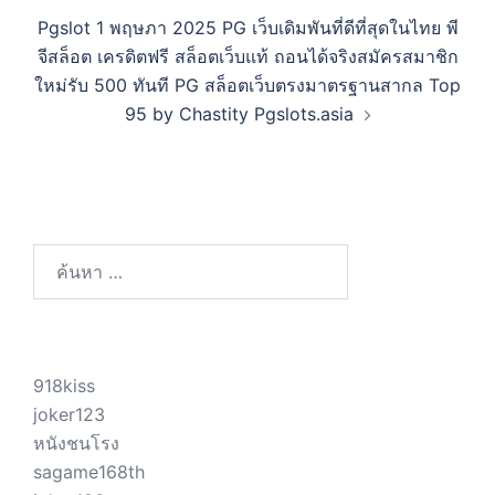
Pgslot 1 พฤษภา 2025 PG เว็บเดิมพันที่ดีที่สุดในไทย พี
จีสล็อต เครดิตฟรี สล็อตเว็บแท้ ถอนได้จริงสมัครสมาชิก
ใหม่รับ 500 ทันที PG สล็อตเว็บตรงมาตรฐานสากล Top
95 by Chastity Pgslots.asia
ค้นหา
สำหรับ:
918kiss
joker123
หนังชนโรง
sagame168th