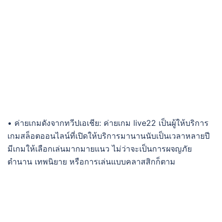
• ค่ายเกมดังจากทวีปเอเชีย: ค่ายเกม live22 เป็นผู้ให้บริการ
เกมสล็อตออนไลน์ที่เปิดให้บริการมานานนับเป็นเวลาหลายปี
มีเกมให้เลือกเล่นมากมายแนว ไม่ว่าจะเป็นการผจญภัย
ตำนาน เทพนิยาย หรือการเล่นแบบคลาสสิกก็ตาม