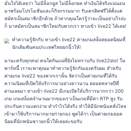
มั่นใจได้เลยว่า ไม่มีล็อกยูส ไม่มีล็อกผล ทำเงินได้จริงแน่นอน
มาพร้อมโปรโมชั่นและก็กิจกรรมมาก รับเครดิตฟรีได้ตั้งแต่
สมัครเป็นสมาชิกอีกด้วย ถ้าหากคุณใคร่รู้ว่าจะเป็นอย่างไรล่ะ
ก็ มาสมัครเป็นสมาชิกใหม่กับพวกเรา ทางเข้า live22 ได้เลย!
ทำความรู้จักกับ ทางเข้า live22 ค่ายเกมสล็อตยอดนิยมที่
นักเดิมพันคนประเทศไทยยกนิ้วให้!
มานะครับทุกคน! คนใดกันแน่ที่ยังไม่ทราบกับ live22slot ใน
พาร์ทนี้ เราจะพาคุณมาทำความรู้จักกันเองครับผม สำหรับ
ค่ายเกม live22 ของพวกเรานั้น จัดว่าเป็นค่ายเกมที่ได้รับ
ความนิยมที่เปิดให้บริการมาอย่างยาวนาน ตลอดหลายปีที่
ผ่านเลยมา ทางเข้า live22 มีเกมเปิดให้บริการมากกว่า 200
เกม เกมสล็อตจำนวนมากของเราเป็นเกมที่มีค่า RTP สูง รับ
ประกันความแตกง่าย ทำกำไรได้จริง ทำให้มีนักพนันหลั่งไหล
เข้ามาใช้บริการมากมายก่ายกอง พูดได้ว่า เป็นค่ายเกมยอด
นิยมที่นักพนันชาวยกนิ้วให้เลยล่ะขอรับ