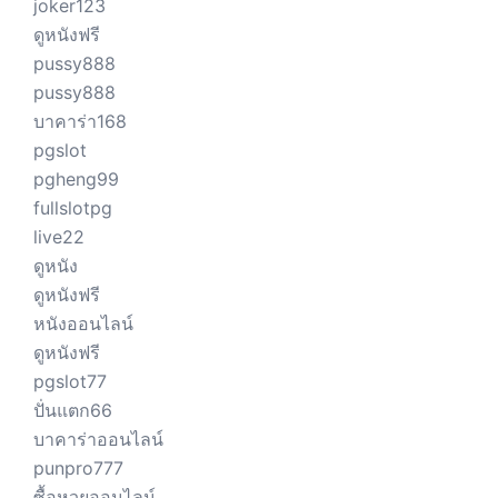
joker123
ดูหนังฟรี
pussy888
pussy888
บาคาร่า168
pgslot
pgheng99
fullslotpg
live22
ดูหนัง
ดูหนังฟรี
หนังออนไลน์
ดูหนังฟรี
pgslot77
ปั่นแตก66
บาคาร่าออนไลน์
punpro777
ซื้อหวยออนไลน์