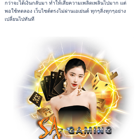
กว่าจะได้เงินกลับมา ทำให้เสียความเพลิดเพลินไปมาก แต่
พอใช้ทดลอง เว็บไซต์ตรงไม่ผ่านเอเย่นต์ ทุกๆสิ่งทุกๆอย่าง
เปลี่ยนไปทันที