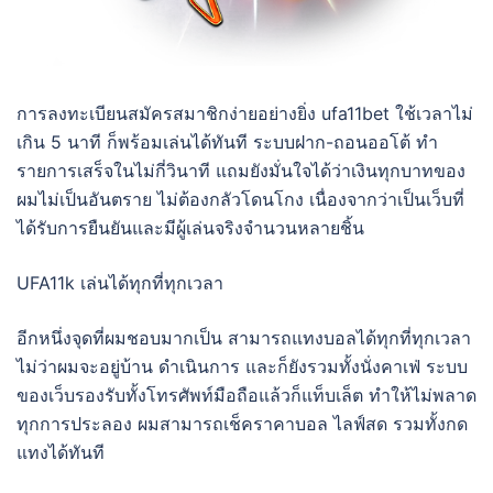
การลงทะเบียนสมัครสมาชิกง่ายอย่างยิ่ง ufa11bet ใช้เวลาไม่
เกิน 5 นาที ก็พร้อมเล่นได้ทันที ระบบฝาก-ถอนออโต้ ทำ
รายการเสร็จในไม่กี่วินาที แถมยังมั่นใจได้ว่าเงินทุกบาทของ
ผมไม่เป็นอันตราย ไม่ต้องกลัวโดนโกง เนื่องจากว่าเป็นเว็บที่
ได้รับการยืนยันและมีผู้เล่นจริงจำนวนหลายชิ้น
UFA11k เล่นได้ทุกที่ทุกเวลา
อีกหนึ่งจุดที่ผมชอบมากเป็น สามารถแทงบอลได้ทุกที่ทุกเวลา
ไม่ว่าผมจะอยู่บ้าน ดำเนินการ และก็ยังรวมทั้งนั่งคาเฟ่ ระบบ
ของเว็บรองรับทั้งโทรศัพท์มือถือแล้วก็แท็บเล็ต ทำให้ไม่พลาด
ทุกการประลอง ผมสามารถเช็คราคาบอล ไลฟ์สด รวมทั้งกด
แทงได้ทันที