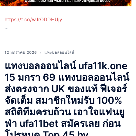
https://t.co/wJrODDHUjy
…
12 มกราคม 2026
แทงบอลออนไลน์
แทงบอลออนไลน์ ufa11k.one
15 มกรา 69 แทงบอลออนไลน์
ส่งตรงจาก UK ของแท้ ฟีเจอร์
จัดเต็ม สมาชิกใหม่รับ 100%
สถิติทีมครบถ้วน เอาใจแฟนยู
ฟ่า ufa11bet สมัครเลย ก่อน
โปรหมด Top 45 by