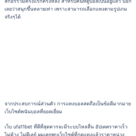
สกอร์รวมครึ่งแรกครึ่งหลัง สำหรับคนที่ดูบอลเป็นอยู่แล้ว บอก
เลยว่าสนุกขึ้นหลายเท่า เพราะสามารถเลือกแทงตามรูปเกม
จริงๆได้
จากประสบการณ์ส่วนตัว การแทงบอลสดถือเป็นข้อดีมากมาย
เว็บไซต์พนันบอลที่ยอดเยี่ยม
เว็บ ufa11bet ที่ดีที่สุดควรจะมีระบบไหลลื่น อัปเดตราคาเร็ว
ไม่ค้าง ไม่ดีเลย์ ผมเคยพบเว็บไซต์ที่กดแทงแล้วราคาหน่วง