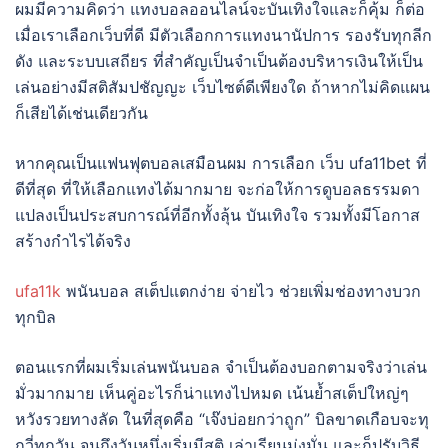
ผมมีความคิดว่า แทงบอลออนไลน์จะบันเทิงใจและก็คุ้ม ก็ต่อ
เมื่อเราเลือกเว็บที่ดี มีตัวเลือกการแทงนานัปการ รองรับทุกลีก
ดัง และระบบเสถียร ที่สำคัญเป็นจำเป็นต้องบริหารเงินให้เป็น
เล่นอย่างมีสติสัมปชัญญะ เว็บไซต์ดีเพียงใด ถ้าหากไม่คิดแผน
ก็เสียได้เช่นเดียวกัน
หากคุณเป็นแฟนฟุตบอลเสมือนผม การเลือก เว็บ ufa11bet ที่
ดีที่สุด ที่ให้เลือกแทงได้มากมาย จะก่อให้การดูบอลธรรมดา
แปลงเป็นประสบการณ์ที่อีกทั้งลุ้น บันเทิงใจ รวมทั้งมีโอกาส
สร้างกำไรได้จริง
ufa11k
พนันบอล สเต็ปแตกง่าย จ่ายไว ช่วยเพิ่มช่องทางบวก
ทุกบิล
ตอนแรกที่ผมเริ่มเล่นพนันบอล จำเป็นต้องบอกตามจริงว่าเล่น
มั่วมากมาย เห็นคู่อะไรก็น่าแทงไปหมด เน้นย้ำสเต็ปใหญ่ๆ
หวังรวยทางลัด ในที่สุดคือ “เจ๊งบ่อยกว่าถูก” บิลขาดเกือบจะทุ
กวี่ทุกวัน จนถึงวันหนึ่งเริ่มมีสติ เล่าเรียนมุ่งมั่น และก็ปรับวิธี