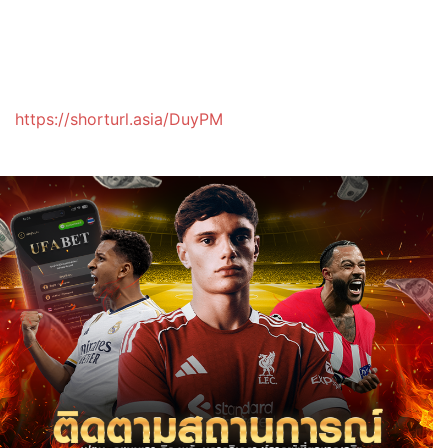
https://shorturl.asia/DuyPM