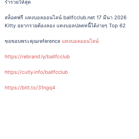
ร่ำรวยให้สุด
สล็อตฟรี แทงบอลออนไลน์ ballfcclub.net 17 มีนา 2026
Kitty อยากรวยต้องลอง แทงบอลปลดหนี้ได้ง่ายๆ Top 62
ขอขอบพระคุณreference
แทงบอลออนไลน์
https://rebrand.ly/ballfcclub
https://cutly.info/ballfcclub
https://bitt.to/31ngq4