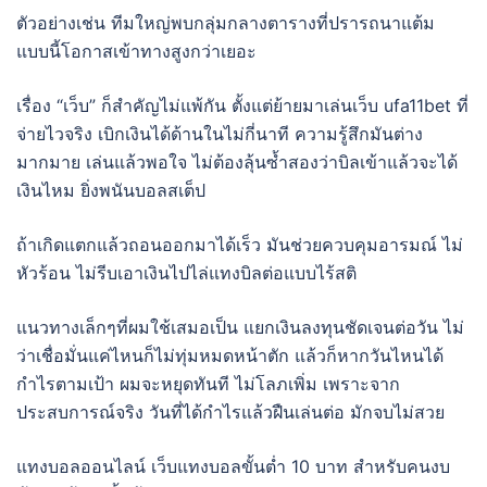
ตัวอย่างเช่น ทีมใหญ่พบกลุ่มกลางตารางที่ปรารถนาแต้ม
แบบนี้โอกาสเข้าทางสูงกว่าเยอะ
เรื่อง “เว็บ” ก็สำคัญไม่แพ้กัน ตั้งแต่ย้ายมาเล่นเว็บ ufa11bet ที่
จ่ายไวจริง เบิกเงินได้ด้านในไม่กี่นาที ความรู้สึกมันต่าง
มากมาย เล่นแล้วพอใจ ไม่ต้องลุ้นซ้ำสองว่าบิลเข้าแล้วจะได้
เงินไหม ยิ่งพนันบอลสเต็ป
ถ้าเกิดแตกแล้วถอนออกมาได้เร็ว มันช่วยควบคุมอารมณ์ ไม่
หัวร้อน ไม่รีบเอาเงินไปไล่แทงบิลต่อแบบไร้สติ
แนวทางเล็กๆที่ผมใช้เสมอเป็น แยกเงินลงทุนชัดเจนต่อวัน ไม่
ว่าเชื่อมั่นแค่ไหนก็ไม่ทุ่มหมดหน้าตัก แล้วก็หากวันไหนได้
กำไรตามเป้า ผมจะหยุดทันที ไม่โลภเพิ่ม เพราะจาก
ประสบการณ์จริง วันที่ได้กำไรแล้วฝืนเล่นต่อ มักจบไม่สวย
แทงบอลออนไลน์ เว็บแทงบอลขั้นต่ำ 10 บาท สำหรับคนงบ