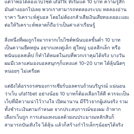
แต่ว่าพอได้ลองเว็บไซต์ ufa11k ที่เริ่มแค่ 10 บาท ความรู้สึก
มันต่างออกไปเลย พวกเราสามารถทดลองระบบ ทดลองอ่าน
ราคา วิเคราะห์คู่บอล โดยไม่ต้องกลัวเสียเงินเสียทองเยอะแยะ
ต่อให้วิเคราะห์พลาดก็ถือว่าเป็นค่าเล่าเรียนรู้
สิ่งหนึ่งที่ผมถูกใจมากจากเว็บไซต์พนันบอลขั้นต่ำ 10 บาท
เป็นความยืดหยุ่น อยากแทงคู่เล็ก คู่ใหญ่ บอลลีกเล็ก หรือ
พนันบอลสเต็ป ก็ทำได้หมดในงบที่พวกเราคุมได้จริง บางวัน
ผมมีเวลาแค่มองบอลสนุกๆก็แทงแค่ 10–20 บาท ได้ลุ้นนิดๆ
หน่อยๆ ไม่เครียด
แต่ยังได้อรรถรสของการเชียร์บอลครบถ้วนบริบูรณ์ แน่นอน
ว่าเว็บ ufa11bet อย่างน้อย 10 บาทก็ต้องเลือกให้ดี ควรจะเป็น
เว็บที่มีความน่าไว้วางใจ เปิดมานาน มีรีวิวจากผู้เล่นจริง รวม
ทั้งชำระเงินตามกำหนด จากประสบการณ์ของผม ถ้าหาก
เลือกเว็บถูก การเล่นแทงบอลด้วยงบประมาณหลักสิบก็
สามารถบันเทิงใจ ได้ลุ้น แล้วก็สร้างกำไรเล็กๆน้อยๆได้จริง