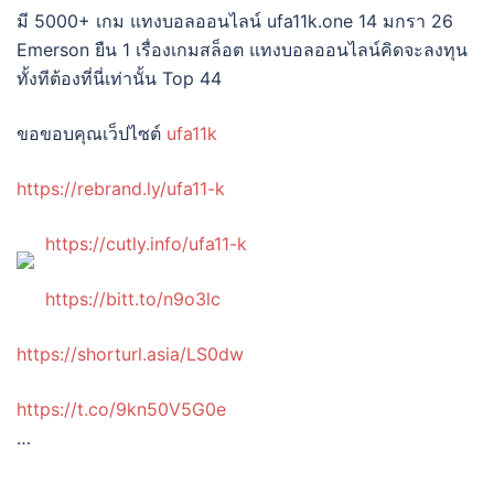
มี 5000+ เกม แทงบอลออนไลน์ ufa11k.one 14 มกรา 26
Emerson ยืน 1 เรื่องเกมสล็อต แทงบอลออนไลน์คิดจะลงทุน
ทั้งทีต้องที่นี่เท่านั้น Top 44
ขอขอบคุณเว็ปไซต์
ufa11k
https://rebrand.ly/ufa11-k
https://cutly.info/ufa11-k
https://bitt.to/n9o3lc
https://shorturl.asia/LS0dw
https://t.co/9kn50V5G0e
…