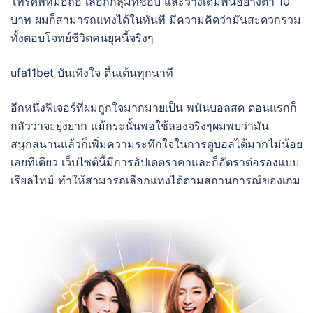
โทรศัพท์มือถือ เลือกกลุ่มที่ชอบ และวางเดิมพันอย่างต่ำ 10
บาท ผมก็สามารถแทงได้ในทันที มีความคิดว่ามันสะดวกรวม
ทั้งตอบโจทย์ชีวิตคนยุคนี้จริงๆ
ufa11bet บันเทิงใจ ตื่นเต้นทุกนาที
อีกหนึ่งฟีเจอร์ที่ผมถูกใจมากมายเป็น พนันบอลสด ตอนแรกก็
กลัวว่าจะยุ่งยาก แม้กระนั้นพอใช้ลองจริงๆผมพบว่ามัน
สนุกสนานแล้วก็เพิ่มความระทึกใจในการดูบอลได้มากไม่น้อย
เลยทีเดียว เว็บไซต์นี้มีการอัปเดตราคาและก็อัตราต่อรองแบบ
เรียลไทม์ ทำให้สามารถเลือกแทงได้ตามสถานการณ์ของเกม