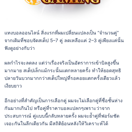
แทงบอลออนไลน์ สิ่งแรกที่ผมเปลี่ยนแปลงเป็น “จำนวนคู่”
จากเดิมที่ชอบจัดสเต็ป 5–7 คู่ ลดเหลือแค่ 2–3 คู่เพียงแค่นั้น
ฟังดูอย่างกับว่า
ผลกำไรจะลดลง แต่ว่าเรื่องจริงเป็นอัตราการเข้าบิลสูงขึ้น
มากมาย สเต็ปเล็กแม้กระนั้นแตกหลายครั้ง ทำให้ยอดสุทธิ
ปลายวันบวกมากกว่าสเต็ปใหญ่ที่รอคอยแตกครั้งเดียวแล้ว
เงียบยาว
อีกอย่างที่สำคัญเป็นการเลือกคู่ ผมจะไม่เลือกคู่ที่ชื่อชั้นห่าง
กันมากเกินไป หรือคู่ที่ราคาบอลแปลกๆเพราะว่าจาก
ประสบการณ์ คู่แบบนี้กลับหลายครั้ง ผมจะย้ำคู่ที่ฟอร์มชัด
เจอะกันในลีกเดียวกัน มีสถิติย้อนหลังให้วิเคราะห์ได้