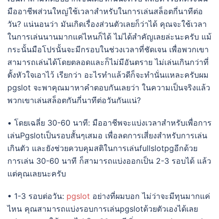
มืออาชีพส่วนใหญ่ใช้เวลาสำหรับในการเล่นสล็อตกี่นาทีต่อ
วัน? แน่นอนว่า มันเกิดเรื่องส่วนตัวเลยก็ว่าได้ คุณจะใช้เวลา
ในการเล่นนานมากแค่ไหนก็ได้ ไม่ได้สำคัญเลยล่ะนะครับ แม้
กระนั้นมือโปรนั้นจะมีกรอบในช่วงเวลาที่ชัดเจน เพื่อพวกเขา
สามารถเล่นได้โดยตลอดและก็ไม่มีอันตราย ไม่เล่นเกินกว่าที่
ตั้งหัวใจเอาไว้ เรียกว่า อะไรทำแล้วดีก็จะทำนั่นแหละครับผม
pgslot จะพาคุณมาหาคำตอบกันเลยว่า ในความเป็นจริงแล้ว
พวกเขาเล่นสล็อตกันกี่นาทีต่อวันกันแน่?
• โดยเฉลี่ย 30-60 นาที: มืออาชีพจะแบ่งเวลาสำหรับเพื่อการ
เล่นPgslotเป็นรอบสั้นๆเสมอ เพื่อลดการเสี่ยงสำหรับการเล่น
เกินตัว และยังช่วยควบคุมสติในการเล่นfullslotpgอีกด้วย
การเล่น 30-60 นาที ก็สามารถแบ่งออกเป็น 2-3 รอบได้ แล้ว
แต่คุณเลยนะครับ
• 1-3 รอบต่อวัน:
pgslot
อย่างที่ผมบอก ไม่ว่าจะมีทุนมากแค่
ไหน คุณสามารถแบ่งรอบการเล่นpgslotด้วยตัวเองได้เลย