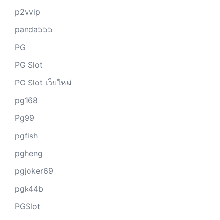
p2vvip
panda555
PG
PG Slot
PG Slot เว็บใหม่
pg168
Pg99
pgfish
pgheng
pgjoker69
pgk44b
PGSlot