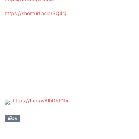
https://shorturl.asia/SQ4cj
https://t.co/wAIhDRP1tx
สล็อต