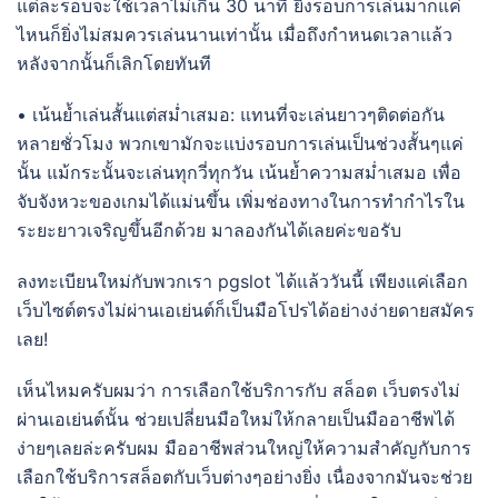
แต่ละรอบจะใช้เวลาไม่เกิน 30 นาที ยิ่งรอบการเล่นมากแค่
ไหนก็ยิ่งไม่สมควรเล่นนานเท่านั้น เมื่อถึงกำหนดเวลาแล้ว
หลังจากนั้นก็เลิกโดยทันที
• เน้นย้ำเล่นสั้นแต่สม่ำเสมอ: แทนที่จะเล่นยาวๆติดต่อกัน
หลายชั่วโมง พวกเขามักจะแบ่งรอบการเล่นเป็นช่วงสั้นๆแค่
นั้น แม้กระนั้นจะเล่นทุกวี่ทุกวัน เน้นย้ำความสม่ำเสมอ เพื่อ
จับจังหวะของเกมได้แม่นขึ้น เพิ่มช่องทางในการทำกำไรใน
ระยะยาวเจริญขึ้นอีกด้วย มาลองกันได้เลยค่ะขอรับ
ลงทะเบียนใหม่กับพวกเรา pgslot ได้แล้ววันนี้ เพียงแค่เลือก
เว็บไซต์ตรงไม่ผ่านเอเย่นต์ก็เป็นมือโปรได้อย่างง่ายดายสมัคร
เลย!
เห็นไหมครับผมว่า การเลือกใช้บริการกับ สล็อต เว็บตรงไม่
ผ่านเอเย่นต์นั้น ช่วยเปลี่ยนมือใหม่ให้กลายเป็นมืออาชีพได้
ง่ายๆเลยล่ะครับผม มืออาชีพส่วนใหญ่ให้ความสำคัญกับการ
เลือกใช้บริการสล็อตกับเว็บต่างๆอย่างยิ่ง เนื่องจากมันจะช่วย