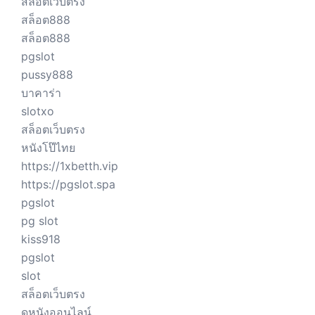
สล็อตเว็บตรง
สล็อต888
สล็อต888
pgslot
pussy888
บาคาร่า
slotxo
สล็อตเว็บตรง
หนังโป๊ไทย
https://1xbetth.vip
https://pgslot.spa
pgslot
pg slot
kiss918
pgslot
slot
สล็อตเว็บตรง
ดูหนังออนไลน์