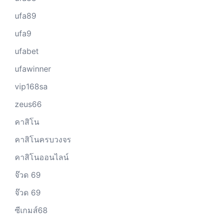
ufa89
ufa9
ufabet
ufawinner
vip168sa
zeus66
คาสิโน
คาสิโนครบวงจร
คาสิโนออนไลน์
จ๊วด 69
จ๊วด 69
ซีเกมส์68