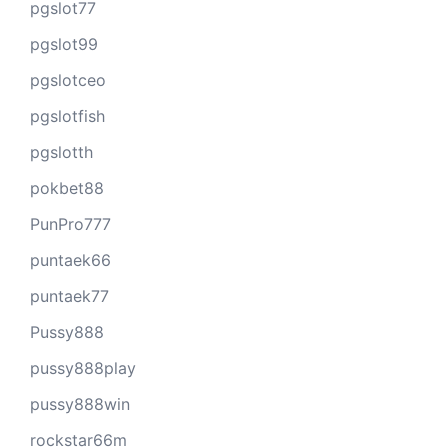
pgslot77
pgslot99
pgslotceo
pgslotfish
pgslotth
pokbet88
PunPro777
puntaek66
puntaek77
Pussy888
pussy888play
pussy888win
rockstar66m