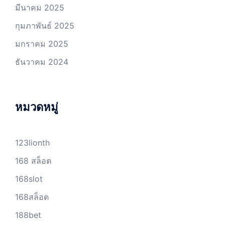
มีนาคม 2025
กุมภาพันธ์ 2025
มกราคม 2025
ธันวาคม 2024
หมวดหมู่
123lionth
168 สล็อต
168slot
168สล็อต
188bet