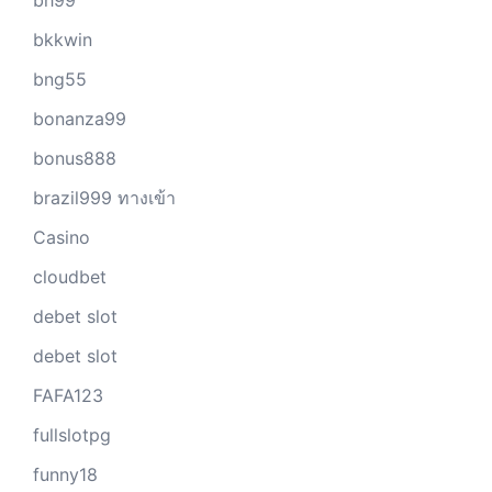
bh99
bkkwin
bng55
bonanza99
bonus888
brazil999 ทางเข้า
Casino
cloudbet
debet slot
debet slot
FAFA123
fullslotpg
funny18