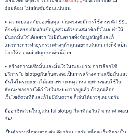
เงื่อนไขต่างๆด้วย โปรโมชั่น
fullslotpg
ของเว็บตรงจะไม่
อ้อมค้อม ไม่สลับซับซ้อนแน่นอน
• ความปลอดภัยของข้อมูล: เว็บตรงจะมีการใช้งานรหัส SSL
ที่จะคุ้มครองป้องกันข้อมูลส่วนตัวของสมาชิกรั่วไหล ทำให้
มั่นอกมั่นใจได้เลยว่า ไม่มีอันตรายทั้งข้อมูลบัญชีและก็
แนวทางการทำธุรกรรมต่างๆถ้าคุณอยากเล่นเกมเก่งก็จำเป็น
ต้องให้ความสำคัญประเด็นนี้ด้วย
• สร้างความเชื่อมั่นและมั่นใจในระยะยาว: การเลือกใช้
บริการFullslotpgกับเว็บตรงจะเป็นการสร้างความเชื่อมั่นและ
มั่นใจในระยะยาวได้เลย เพราะเหตุว่าหลายท่านชอบใช้ใน
ลัษณะของการได้กำไรในระยะยาวอยู่แล้ว ถ้าคุณเลือก
เว็บไซต์ตรงที่ดีและก็ไม่มีอันตราย ก็เล่นได้ยาวๆเลยขอรับ
มืออาชีพส่วนใหญ่เล่น fullslotpg กี่นาทีต่อวัน? มาหาคำตอบ
กัน!
เป็นคำถามที่ตอบยากเช่นเดียวกันนะครับ สล็อต เว็บที่ตรงนั้น