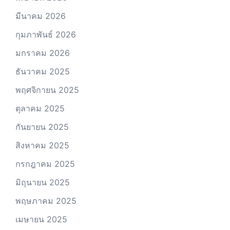
มีนาคม 2026
กุมภาพันธ์ 2026
มกราคม 2026
ธันวาคม 2025
พฤศจิกายน 2025
ตุลาคม 2025
กันยายน 2025
สิงหาคม 2025
กรกฎาคม 2025
มิถุนายน 2025
พฤษภาคม 2025
เมษายน 2025