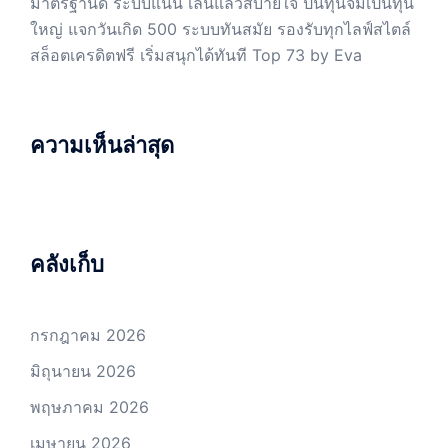
มาตรฐานดี ระบบแน่น เล่นแล้วสบายใจ ปั้นทุนจิ๋มเป็นทุน
ใหญ่ แจกวันเกิด 500 ระบบทันสมัย รองรับทุกไลฟ์สไตล์
สล็อตเครดิตฟรี เริ่มสนุกได้ทันที Top 73 by Eva
ความเห็นล่าสุด
คลังเก็บ
กรกฎาคม 2026
มิถุนายน 2026
พฤษภาคม 2026
เมษายน 2026