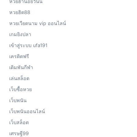
หวยฮานอยวันนี้
หวยฮิต88
หวยเวียดนาม vip ออนไลน์
เกมยิงปลา
เข้าสู่ระบบ ufa191
เครดิตฟรี
เดิมพันกีฬา
เล่นสล็อต
เว็บซื้อหวย
เว็บพนัน
เว็บพนันออนไลน์
เว็บสล็อต
เศรษฐี99