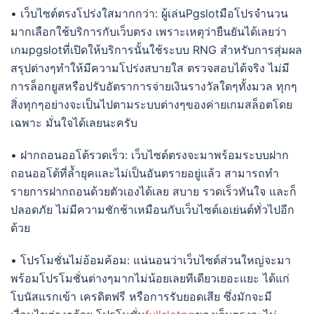
• เว็บไซต์ตรงโปร่งใสมากกว่า: ผู้เล่นPgslotมือโปรจำนวน
มากเลือกใช้บริการกับเว็บตรง เพราะเหตุว่ายืนยันได้เลยว่า
เกมpgslotที่เปิดให้บริการนั้นใช้ระบบ RNG สำหรับการสุ่มผล
สรุปต่างๆทำให้มีความโปร่งสบายใส ตรวจสอบได้จริง ไม่มี
การล็อกยูสหรือปรับอัตราการจ่ายเงินรางวัลใดๆทั้งมวล ทุกๆ
สิ่งทุกๆอย่างจะเป็นไปตามระบบต่างๆของค่ายเกมสล็อตโดย
เฉพาะ มั่นใจได้เลยนะครับ
• ฝากถอนออโต้รวดเร็ว: เว็บไซต์ตรงจะมาพร้อมระบบฝาก
ถอนออโต้ที่ล้ำยุคและไม่เป็นอันตรายอยู่แล้ว สามารถทำ
รายการฝากถอนด้วยตัวเองได้เลย สบาย รวดเร็วทันใจ และก็
ปลอดภัย ไม่มีความชักช้าเหมือนกับเว็บไซต์เอเย่นต์ทั่วไปอีก
ด้วย
• โปรโมชั่นไม่อ้อมค้อม: แน่นอนว่าเว็บไซต์ส่วนใหญ่จะมา
พร้อมโปรโมชั่นต่างๆมากไม่น้อยเลยทีเดียวเยอะแยะ ได้แก่
โบนัสแรกเข้า เครดิตฟรี หรือการรับยอดเสีย ซึ่งมักจะมี