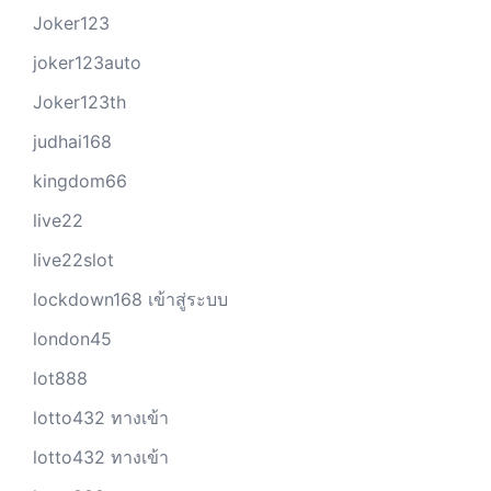
Joker123
joker123auto
Joker123th
judhai168
kingdom66
live22
live22slot
lockdown168 เข้าสู่ระบบ
london45
lot888
lotto432 ทางเข้า
lotto432 ทางเข้า