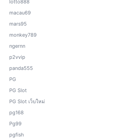
lotto888
macau69
mars95
monkey789
ngernn
p2vvip
panda555
PG
PG Slot
PG Slot เว็บใหม่
pg168
Pg99
pgfish