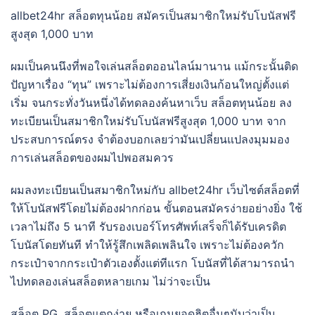
allbet24hr สล็อตทุนน้อย สมัครเป็นสมาชิกใหม่รับโบนัสฟรี
สูงสุด 1,000 บาท
ผมเป็นคนนึงที่พอใจเล่นสล็อตออนไลน์มานาน แม้กระนั้นติด
ปัญหาเรื่อง “ทุน” เพราะไม่ต้องการเสี่ยงเงินก้อนใหญ่ตั้งแต่
เริ่ม จนกระทั่งวันหนึ่งได้ทดลองค้นหาเว็บ สล็อตทุนน้อย ลง
ทะเบียนเป็นสมาชิกใหม่รับโบนัสฟรีสูงสุด 1,000 บาท จาก
ประสบการณ์ตรง จำต้องบอกเลยว่ามันเปลี่ยนแปลงมุมมอง
การเล่นสล็อตของผมไปพอสมควร
ผมลงทะเบียนเป็นสมาชิกใหม่กับ allbet24hr เว็บไซต์สล็อตที่
ให้โบนัสฟรีโดยไม่ต้องฝากก่อน ขั้นตอนสมัครง่ายอย่างยิ่ง ใช้
เวลาไม่ถึง 5 นาที รับรองเบอร์โทรศัพท์เสร็จก็ได้รับเครดิต
โบนัสโดยทันที ทำให้รู้สึกเพลิดเพลินใจ เพราะไม่ต้องควัก
กระเป๋าจากกระเป๋าตัวเองตั้งแต่ทีแรก โบนัสที่ได้สามารถนำ
ไปทดลองเล่นสล็อตหลายเกม ไม่ว่าจะเป็น
สล็อต PG, สล็อตแตกง่าย หรือเกมยอดฮิตอื่นๆนับว่าเป็น