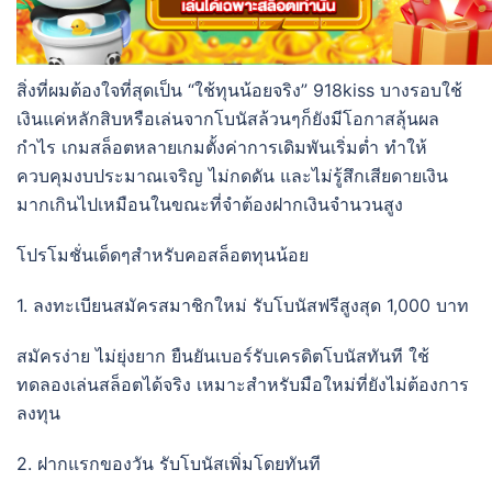
สิ่งที่ผมต้องใจที่สุดเป็น “ใช้ทุนน้อยจริง” 918kiss บางรอบใช้
เงินแค่หลักสิบหรือเล่นจากโบนัสล้วนๆก็ยังมีโอกาสลุ้นผล
กำไร เกมสล็อตหลายเกมตั้งค่าการเดิมพันเริ่มต่ำ ทำให้
ควบคุมงบประมาณเจริญ ไม่กดดัน และไม่รู้สึกเสียดายเงิน
มากเกินไปเหมือนในขณะที่จำต้องฝากเงินจำนวนสูง
โปรโมชั่นเด็ดๆสำหรับคอสล็อตทุนน้อย
1. ลงทะเบียนสมัครสมาชิกใหม่ รับโบนัสฟรีสูงสุด 1,000 บาท
สมัครง่าย ไม่ยุ่งยาก ยืนยันเบอร์รับเครดิตโบนัสทันที ใช้
ทดลองเล่นสล็อตได้จริง เหมาะสำหรับมือใหม่ที่ยังไม่ต้องการ
ลงทุน
2. ฝากแรกของวัน รับโบนัสเพิ่มโดยทันที