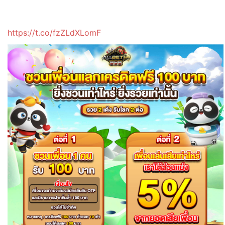
https://t.co/fzZLdXLomF