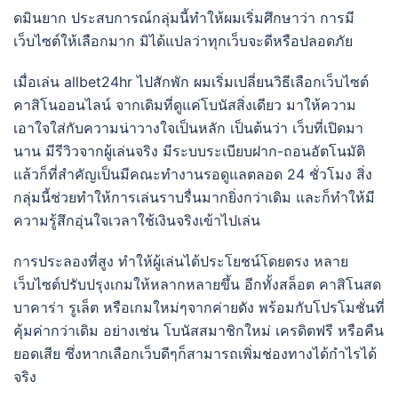
ดมินยาก ประสบการณ์กลุ่มนี้ทำให้ผมเริ่มศึกษาว่า การมี
เว็บไซต์ให้เลือกมาก มิได้แปลว่าทุกเว็บจะดีหรือปลอดภัย
เมื่อเล่น allbet24hr ไปสักพัก ผมเริ่มเปลี่ยนวิธีเลือกเว็บไซต์
คาสิโนออนไลน์ จากเดิมที่ดูแค่โบนัสสิ่งเดียว มาให้ความ
เอาใจใส่กับความน่าวางใจเป็นหลัก เป็นต้นว่า เว็บที่เปิดมา
นาน มีรีวิวจากผู้เล่นจริง มีระบบระเบียบฝาก-ถอนอัตโนมัติ
แล้วก็ที่สำคัญเป็นมีคณะทำงานรอดูแลตลอด 24 ชั่วโมง สิ่ง
กลุ่มนี้ช่วยทำให้การเล่นราบรื่นมากยิ่งกว่าเดิม และก็ทำให้มี
ความรู้สึกอุ่นใจเวลาใช้เงินจริงเข้าไปเล่น
การประลองที่สูง ทำให้ผู้เล่นได้ประโยชน์โดยตรง หลาย
เว็บไซต์ปรับปรุงเกมให้หลากหลายขึ้น อีกทั้งสล็อต คาสิโนสด
บาคาร่า รูเล็ต หรือเกมใหม่ๆจากค่ายดัง พร้อมกับโปรโมชั่นที่
คุ้มค่ากว่าเดิม อย่างเช่น โบนัสสมาชิกใหม่ เครดิตฟรี หรือคืน
ยอดเสีย ซึ่งหากเลือกเว็บดีๆก็สามารถเพิ่มช่องทางได้กำไรได้
จริง