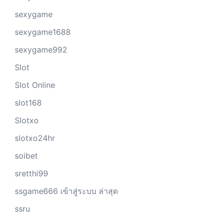
sexygame
sexygame1688
sexygame992
Slot
Slot Online
slot168
Slotxo
slotxo24hr
soibet
sretthi99
ssgame666 เข้าสู่ระบบ ล่าสุด
ssru