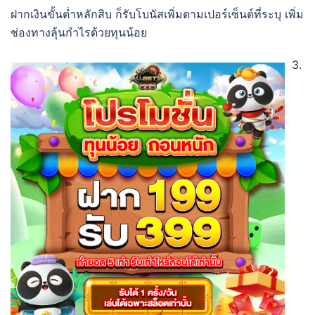
ฝากเงินขั้นต่ำหลักสิบ ก็รับโบนัสเพิ่มตามเปอร์เซ็นต์ที่ระบุ เพิ่ม
ช่องทางลุ้นกำไรด้วยทุนน้อย
3.