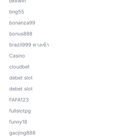
bkkwin
bng55
bonanza99
bonus888
brazil999 ทางเข้า
Casino
cloudbet
debet slot
debet slot
FAFA123
fullslotpg
funny18
gaojing888