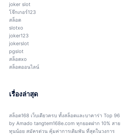
joker slot
โจ๊กเกอร์123
สล็อต
slotxo
joker123
jokerslot
pgslot
สล็อตxo
สล็อตออนไลน์
เรื่องล่าสุด
สล็อต168 เว็บเดียวครบ ทั้งสล็อตและบาคาร่า Top 96
by Amado tangtem168e.com ทุกยอดฝาก 10% สาย
ทุนน้อย สมัครด่วน คุ้มค่าการเดิมพัน ที่สุดในวงการ