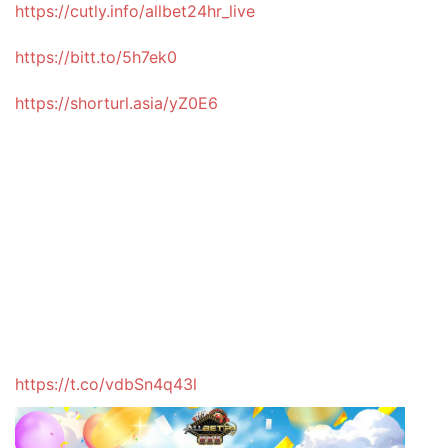
https://cutly.info/allbet24hr_live
https://bitt.to/5h7ek0
https://shorturl.asia/yZ0E6
https://t.co/vdbSn4q43l