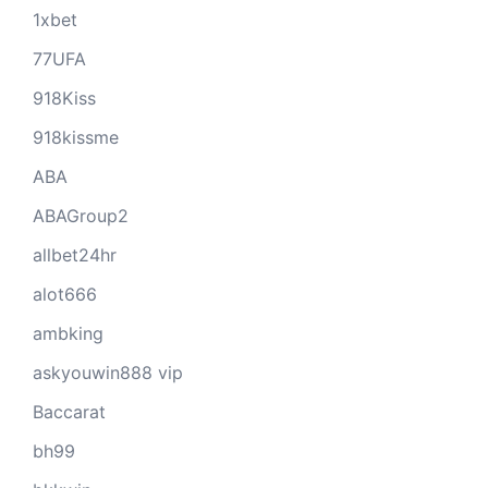
1xbet
77UFA
918Kiss
918kissme
ABA
ABAGroup2
allbet24hr
alot666
ambking
askyouwin888 vip
Baccarat
bh99