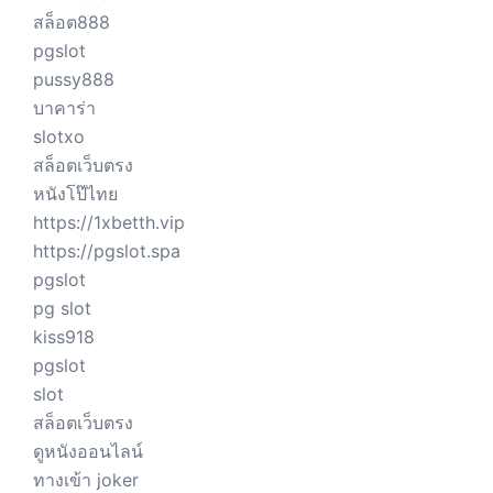
สล็อต888
pgslot
pussy888
บาคาร่า
slotxo
สล็อตเว็บตรง
หนังโป๊ไทย
https://1xbetth.vip
https://pgslot.spa
pgslot
pg slot
kiss918
pgslot
slot
สล็อตเว็บตรง
ดูหนังออนไลน์
ทางเข้า joker