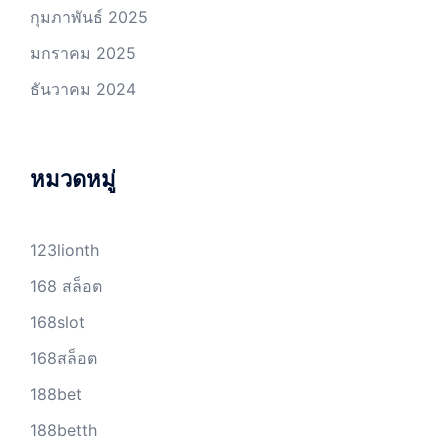
กุมภาพันธ์ 2025
มกราคม 2025
ธันวาคม 2024
หมวดหมู่
123lionth
168 สล็อต
168slot
168สล็อต
188bet
188betth