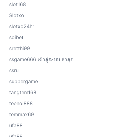
slot168
Slotxo
slotxo24hr
soibet
sretthi99
ssgame666 เข้าสู่ระบบ ล่าสุด
ssru
suppergame
tangtem168
teenoi888
temmax69
ufa88
ufa89