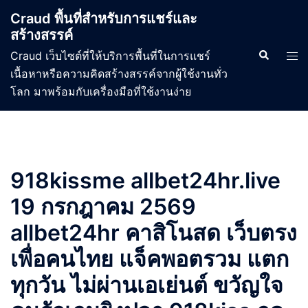
Skip
Craud พื้นที่สำหรับการแชร์และ
to
สร้างสรรค์
content
Search
Tog
Craud เว็บไซต์ที่ให้บริการพื้นที่ในการแชร์
men
เนื้อหาหรือความคิดสร้างสรรค์จากผู้ใช้งานทั่ว
โลก มาพร้อมกับเครื่องมือที่ใช้งานง่าย
918kissme allbet24hr.live
19 กรกฎาคม 2569
allbet24hr คาสิโนสด เว็บตรง
เพื่อคนไทย แจ็คพอตรวม แตก
ทุกวัน ไม่ผ่านเอเย่นต์ ขวัญใจ