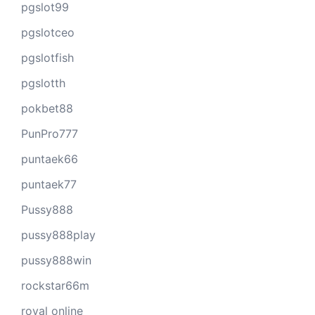
pgslot99
pgslotceo
pgslotfish
pgslotth
pokbet88
PunPro777
puntaek66
puntaek77
Pussy888
pussy888play
pussy888win
rockstar66m
royal online