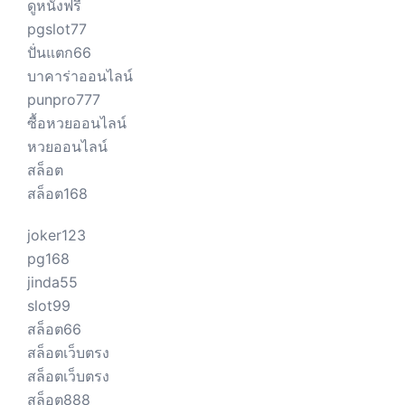
ดูหนังฟรี
pgslot77
ปั่นแตก66
บาคาร่าออนไลน์
punpro777
ซื้อหวยออนไลน์
หวยออนไลน์
สล็อต
สล็อต168
joker123
pg168
jinda55
slot99
สล็อต66
สล็อตเว็บตรง
สล็อตเว็บตรง
สล็อต888