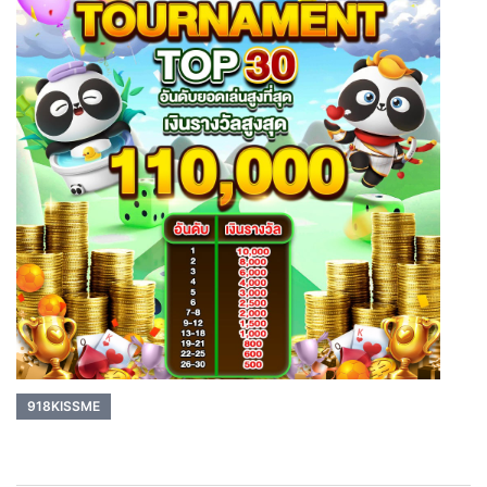
918KISSME