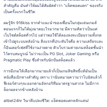
สำคัญคือ มันทำให้ผมได้สัมผัสคำว่า “แจ็คพอตแตก” ของจริง
เป็นครั้งแรกในชีวิต
ผมรู้จัก 918kiss จากคำแนะนำของเพื่อนในกลุ่มเล่นเกมส์
ตอนแรกก็ไม่ได้มุ่งมาดอะไรมากมาย มีความคิดว่าเป็นแค่
เว็บไซต์สล็อตทั่วๆไป แต่ว่าพอใช้ได้ลองลงทะเบียนรวมทั้งกด
เข้าไปดูระบบหลังบ้าน สิ่งแรกที่ประทับใจคือ ความเสถียรและ
ก็อินเตอร์เฟสที่ใช้งานง่ายดาย ตัวเว็บรวมค่ายเกมสล็อตชั้นนำ
ไว้ครบสมบูรณ์ ไม่ว่าจะเป็น PG Slot, Joker Gaming หรือ
Pragmatic Play ซึ่งสำหรับนักปั่นสล็อตแล้ว
การมีเกมให้เลือกมากมายแล้วก็เป็นเกมลิขสิทธิ์แท้มันเป็น
หนังสือเบิกทางสำคัญ เพราะว่านั่นหมายความว่าโบนัสแล้วก็
ฟีเจอร์ต่างๆจะออกตามอัลกอริทึมมาตรฐานสากล ไม่มีการ
ล็อกผลจากข้างหลังบ้าน
allbet24hr วินาทีแปลงชีวิต: แจ็คพอตแตกหลักแสน!