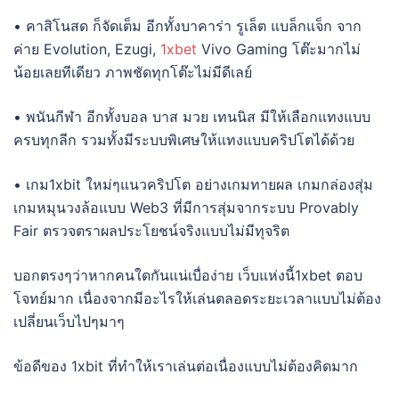
• คาสิโนสด ก็จัดเต็ม อีกทั้งบาคาร่า รูเล็ต แบล็กแจ็ก จาก
ค่าย Evolution, Ezugi,
1xbet
Vivo Gaming โต๊ะมากไม่
น้อยเลยทีเดียว ภาพชัดทุกโต๊ะไม่มีดีเลย์
• พนันกีฬา อีกทั้งบอล บาส มวย เทนนิส มีให้เลือกแทงแบบ
ครบทุกลีก รวมทั้งมีระบบพิเศษให้แทงแบบคริปโตได้ด้วย
• เกม1xbit ใหม่ๆแนวคริปโต อย่างเกมทายผล เกมกล่องสุ่ม
เกมหมุนวงล้อแบบ Web3 ที่มีการสุ่มจากระบบ Provably
Fair ตรวจตราผลประโยชน์จริงแบบไม่มีทุจริต
บอกตรงๆว่าหากคนใดกันแน่เบื่อง่าย เว็บแห่งนี้1xbet ตอบ
โจทย์มาก เนื่องจากมีอะไรให้เล่นตลอดระยะเวลาแบบไม่ต้อง
เปลี่ยนเว็บไปๆมาๆ
ข้อดีของ 1xbit ที่ทำให้เราเล่นต่อเนื่องแบบไม่ต้องคิดมาก