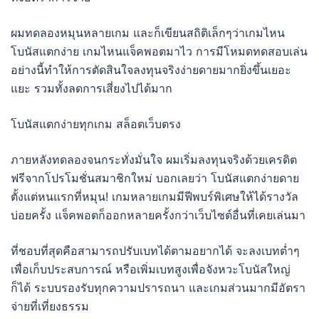
ผมทดลองหมุนหลายเกม และก็เขียนสถิติเล็กๆว่าเกมไหน
โบนัสแตกง่าย เกมไหนแจ็คพอตมาไว การมีโหมดทดสอบเล่น
อย่างนี้ทำให้การตัดสินใจลงทุนจริงง่ายดายมากยิ่งขึ้นเยอะ
แยะ รวมทั้งลดการเสี่ยงไปได้มาก
โบนัสแตกง่ายทุกเกม สล็อตเว็บตรง
ภายหลังทดลองจนกระทั่งมั่นใจ ผมเริ่มลงทุนจริงด้วยเครดิต
ฟรีจากโปรโมชั่นสมาชิกใหม่ บอกเลยว่า โบนัสแตกง่ายดาย
ตั้งแต่หนแรกที่หมุน! เกมหลายเกมมีฟีพบร์พิเศษให้ได้รางวัล
บ่อยครั้ง แจ็คพอตก็ออกหลายครั้งกว่าเว็บไซต์อื่นที่เคยเล่นมา
ที่ชอบที่สุดคือสามารถปรับเบทได้ตามอยากได้ จะลงเบทต่ำๆ
เพื่อเก็บประสบการณ์ หรือเพิ่มเบทสูงเพื่อจังหวะโบนัสใหญ่
ก็ได้ ระบบรองรับทุกความปรารถนา และเกมส่วนมากมีอัตรา
จ่ายที่เที่ยงธรรม