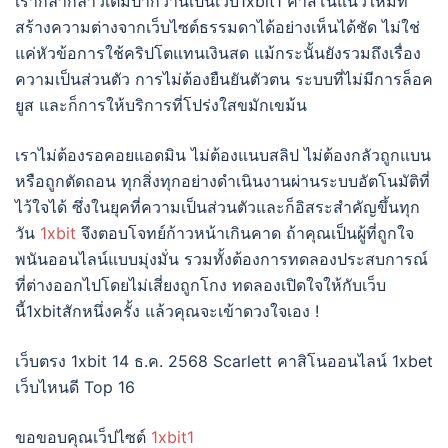
เรากล้ากล่าวเต็มปากว่านี่เป็นเว็บ1xbit1 คาสิโนแนวใหม่ที่
สร้างความต่างจากเว็บไซต์ธรรมดาได้อย่างเห็นได้ชัด ไม่ใช่
แค่หัวข้อการใช้คริปโตแทนเงินสด แม้กระนั้นยังรวมถึงเรื่อง
ความเป็นส่วนตัว การไม่ต้องยืนยันตัวตน ระบบที่ไม่มีการล็อค
ยูส และก็การให้บริการที่โปร่งใสขมักเขม้น
เราไม่ต้องรอคอยแอดมิน ไม่ต้องแนบสลิป ไม่ต้องกลัวถูกแบน
หรือถูกตัดถอน ทุกสิ่งทุกอย่างดำเนินงานผ่านระบบอัตโนมัติที่
ไว้ใจได้ ซึ่งในยุคที่ความเป็นส่วนตัวและก็อิสระสำคัญขึ้นทุก
วัน
1xbit
จึงตอบโจทย์ก้าวหน้าเกินคาด ถ้าคุณเป็นผู้ที่ถูกใจ
พนันออนไลน์แบบมุ่งมั่น รวมทั้งต้องการทดลองประสบการณ์
ที่ต่างออกไปโดยไม่เสี่ยงถูกโกง ทดลองเปิดใจให้กับเว็บ
นี้1xbitสักหนึ่งครั้ง แล้วคุณจะเข้าดวงใจเอง !
เว็บตรง 1xbit 14 ธ.ค. 2568 Scarlett คาสิโนออนไลน์ 1xbet
เว็บไหนดี Top 16
ขอขอบคุณเว็ปไซต์
1xbit1