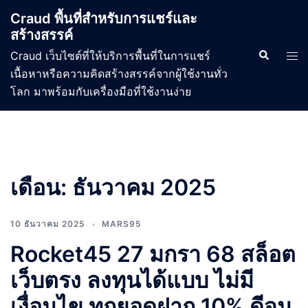
Skip
Craud พื้นที่สำหรับการแชร์และ
to
สร้างสรรค์
content
Search
Tog
Craud เว็บไซต์ที่ให้บริการพื้นที่ในการแชร์
men
เนื้อหาหรือความคิดสร้างสรรค์จากผู้ใช้งานทั่ว
โลก มาพร้อมกับเครื่องมือที่ใช้งานง่าย
เดือน:
ธันวาคม 2025
10 ธันวาคม 2025
MARS95
Rocket45 27 มกรา 68 สล็อต
เว็บตรง ลงทุนได้แบบ ไม่มี
เงื่อนไข ทุกยอดฝาก 10% ดีจน