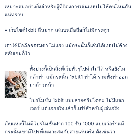
เหมาะสมอย่างยิ่งสำหรับผู้ที่ต้องการเล่นแบบไม่ให้คนไหนกัน
แน่ทราบ
• เว็บไซต์1xbit ลื่นมาก เล่นบนมือถือก็ไม่มีกระตุก
เราใช้มือถือธรรมดา ไม่แรง แม้กระนั้นก็เล่นได้แบบไม่ค้าง
สลับเกมก็ไว
ทั้งปวงนี้เป็นสิ่งที่เว็บทั่วๆไปทำไม่ได้ หรือยังไม่
กล้าทำ แม้กระนั้น 1xbit1 ทำได้ รวมทั้งทำออก
มาก้าวหน้า
โปรโมชั่น 1xbit แบบสายคริปโตค่ะ ไม่มีแจก
เวอร์ แต่แจกจริงแล้วก็แฟร์สำหรับผู้เล่นจริง
เว็บแห่งนี้ไม่มีโปรโมชั่นฝาก 100 รับ 1000 แบบเว่อร์ๆแม้
กระนั้นเขามีโปรที่เหมาะสมกับสายเล่นจริง ดังเช่นว่า