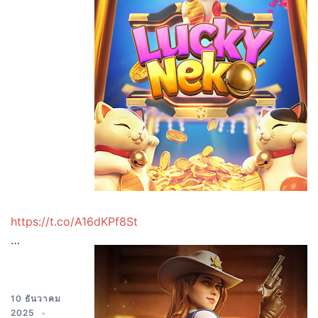
https://t.co/A16dKPf8St
…
10 ธันวาคม
2025