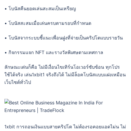
• โบนัสคืนยอดเล่นสะสมเป็นเหรียญ
• โบนัสสะสมเมื่อเล่นครบตามรอบที่กำหนด
• โบนัสจากระบบชี้แนะเพื่อนฝูงที่จ่ายเป็นคริปโตแบบรายวัน
• กิจกรรมแจก NFT และรางวัลพิเศษตามเทศกาล
ลักษณะเด่นก็คือ ไม่มีเงื่อนไขเทิร์นโอเวอร์ซับซ้อน ทุกโปร
ใช้ได้จริง เล่น1xbit1 จริงถึงได้ ไม่มีล็อคโบนัสแบบแฝงเหมือน
เว็บไซต์ทั่วไป
1xbit การถอนเงินแบบสายคริปโต ไม่ต้องรอคอยแอดไม่น ไม่