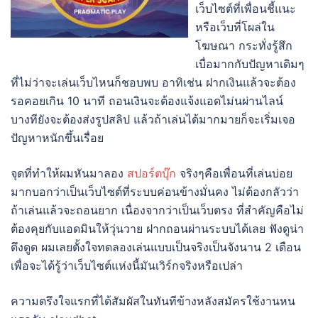
เว็บไซต์ที่เพื่อนชี้แนะ
หรือเว็บที่โผล่ใน
โฆษณา กระทั่งรู้สึก
เบื่อมากกับปัญหาเดิมๆ
ที่ไม่ว่าจะเล่นเว็บไหนก็ชอบพบ อาทิเช่น ฝากเงินแล้วจะต้อง
รอคอยเกิน 10 นาที ถอนเงินจะต้องแจ้งแอดไม่นผ่านไลน์
บางทียังจะต้องส่งรูปสลิป แล้วถ้าเล่นได้มากมายก็จะเริ่มเจอ
ปัญหาหนักขึ้นเรื่อย
จุดที่ทำให้ผมหันมาลอง
สปอร์ตบุ๊ก
จริงๆคือเพื่อนที่เล่นบ่อย
มากบอกว่าเป็นเว็บไซต์ที่ระบบค่อนข้างมั่นคง ไม่ต้องกลัวว่า
ถ้าเล่นแล้วจะถอนยาก เนื่องจากว่าเป็นเว็บตรง ที่สำคัญคือไม่
ต้องคุยกับแอดมินให้วุ่นวาย ฝากถอนผ่านระบบได้เลย ฟังดูน่า
ดึงดูด ผมเลยตั้งใจทดลองเล่นแบบเป็นจริงเป็นจังนาน 2 เดือน
เพื่อจะได้รู้ว่าเว็บไซต์แห่งนี้มันเวิร์กจริงหรือเปล่า
ความตรึงใจแรกที่ได้สัมผัสในทันทีข้างหลังสมัครใช้งานหน