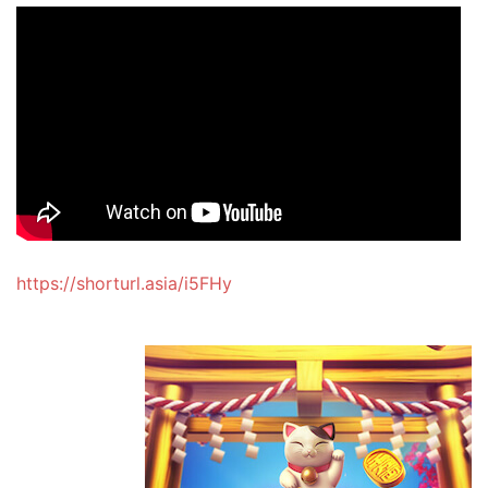
https://shorturl.asia/i5FHy