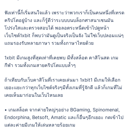
ฟังเท่านี้ก็เริ่มสนใจแล้ว เพราะว่าพวกเราก็เป็นคนหนึ่งที่เทรด
คริปโตอยู่บ้าง และก็รู้ดีว่าระบบบนบล็อกศาสนาเชนมัน
โปร่งใสและตรวจสอบได้ พอลอตระหนี่ดเข้าไปดูหน้า
เว็บไซต์1xbit ก็พบว่ามันดูเป็นจริงเป็นจัง ไม่ใช่เว็บปลอมแน่ๆ
แถมรองรับหลายภาษา รวมทั้งภาษาไทยด้วย
1xbit มีเกมสูงที่สุดเท่าที่เคยพบ มีทั้งสล็อต คาสิโนสด เกม
กีฬา รวมทั้งเกมสายคริปโตแบบล้ำๆ
ถ้าเทียบกับเว็บคาสิโนที่เราเคยเล่นมา 1xbit1 มีเกมให้เลือก
เยอะแยะกว่าทุกเว็บไซต์จริงๆมีทั้งเกมที่รู้จักดี แล้วก็เกมที่ไม่
เคยเห็นมาก่อนในเว็บไหนเลย
• เกมสล็อต จากค่ายใหญ่ๆอย่าง BGaming, Spinomenal,
Endorphina, Betsoft, Amatic และก็อื่นๆอีกเยอะ กดเข้าไป
แต่ละค่ายมีเกมให้เล่นหลายร้อยเกม