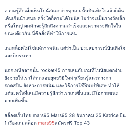
ความรู้สึกเมื่อเห็นโบนัสแตกง่ายทุกเกมนั้นบันเทิงใจแล้วก็ตื่น
เต้นเกินนำเสนอ ครั้งใดก็ตามได้โบนัส ไม่ว่าจะเป็นรางวัลเล็ก
หรือใหญ่ ผมมักจะรู้สึกถึงความสำเร็จและความระทึกใจใน
ขณะเดียวกัน นี่คือสิ่งที่ทำให้การเล่น
เกมสล็อตไม่ใช่แค่การพนัน แต่ว่าเป็น ประสบการณ์บันเทิงใจ
และก็บรรเทา
นอกเหนือจากนั้น rocket45 การเล่นกับเกมที่โบนัสแตกง่าย
ยังช่วยให้เราได้ทดสอบยุทธวิธีใหม่ๆเรียนรู้แนวทางกา
รกดสปิน จังหวะการพนัน และวิธีการใช้ฟีพบร์พิเศษ ทำให้
แต่ละครั้งที่เล่นมีความรู้สึกว่าเราเก่งขึ้นและมีโอกาสชนะ
มากเพิ่มขึ้น
สล็อตเว็บไทย mars95 Mars95 28 ธันวาคม 25 Katrice ยืน
1 เรื่องเกมสล็อต
mars95
สมัครฟรี Top 43