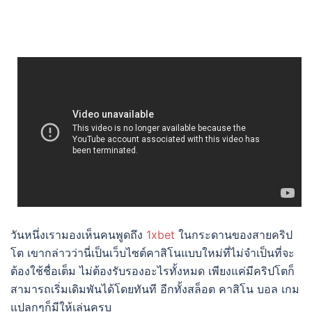
วันหนึ่งเรามองเห็นคนพูดถึง
1xbet
ในกระดานของสายคริป
โต เขากล่าวว่านี่เป็นเว็บไซต์คาสิโนแบบใหม่ที่ไม่จำเป็นที่จะ
ต้องใช้ชื่อเต็ม ไม่ต้องรับรองอะไรทั้งหมด เพียงแค่มีคริปโตก็
สามารถเริ่มเดิมพันได้โดยทันที อีกทั้งสล็อต คาสิโน บอล เกม
แปลกๆก็มีให้เล่นครบ