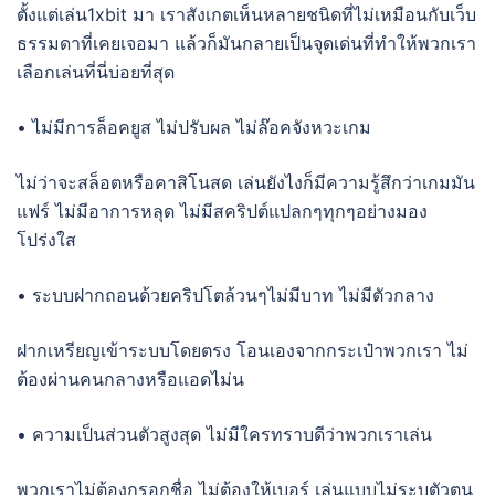
ตั้งแต่เล่น1xbit มา เราสังเกตเห็นหลายชนิดที่ไม่เหมือนกับเว็บ
ธรรมดาที่เคยเจอมา แล้วก็มันกลายเป็นจุดเด่นที่ทำให้พวกเรา
เลือกเล่นที่นี่บ่อยที่สุด
• ไม่มีการล็อคยูส ไม่ปรับผล ไม่ล๊อคจังหวะเกม
ไม่ว่าจะสล็อตหรือคาสิโนสด เล่นยังไงก็มีความรู้สึกว่าเกมมัน
แฟร์ ไม่มีอาการหลุด ไม่มีสคริปต์แปลกๆทุกๆอย่างมอง
โปร่งใส
• ระบบฝากถอนด้วยคริปโตล้วนๆไม่มีบาท ไม่มีตัวกลาง
ฝากเหรียญเข้าระบบโดยตรง โอนเองจากกระเป๋าพวกเรา ไม่
ต้องผ่านคนกลางหรือแอดไม่น
• ความเป็นส่วนตัวสูงสุด ไม่มีใครทราบดีว่าพวกเราเล่น
พวกเราไม่ต้องกรอกชื่อ ไม่ต้องให้เบอร์ เล่นแบบไม่ระบุตัวตน