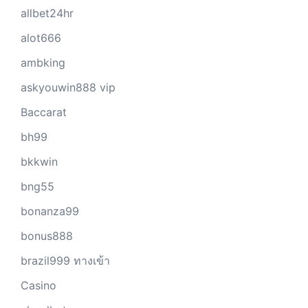
allbet24hr
alot666
ambking
askyouwin888 vip
Baccarat
bh99
bkkwin
bng55
bonanza99
bonus888
brazil999 ทางเข้า
Casino