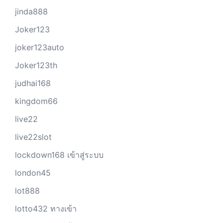
jinda888
Joker123
joker123auto
Joker123th
judhai168
kingdom66
live22
live22slot
lockdown168 เข้าสู่ระบบ
london45
lot888
lotto432 ทางเข้า