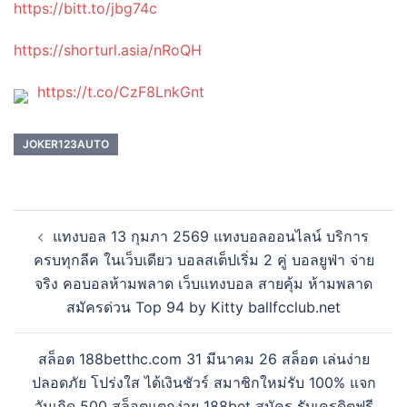
https://bitt.to/jbg74c
https://shorturl.asia/nRoQH
https://t.co/CzF8LnkGnt
JOKER123AUTO
Post
แทงบอล 13 กุมภา 2569 แทงบอลออนไลน์ บริการ
navigation
ครบทุกลีค ในเว็บเดียว บอลสเต็ปเริ่ม 2 คู่ บอลยูฟ่า จ่าย
จริง คอบอลห้ามพลาด เว็บแทงบอล สายคุ้ม ห้ามพลาด
สมัครด่วน Top 94 by Kitty ballfcclub.net
สล็อต 188betthc.com 31 มีนาคม 26 สล็อต เล่นง่าย
ปลอดภัย โปร่งใส ได้เงินชัวร์ สมาชิกใหม่รับ 100% แจก
วันเกิด 500 สล็อตแตกง่าย 188bet สมัคร รับเครดิตฟรี