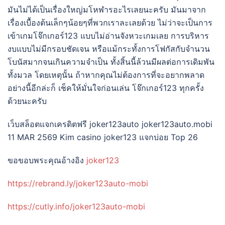
มันไม่ได้เป็นเรื่องใหญ่มโหฬารอะไรเลยนะครับ มันมาจาก
เรื่องเบื้องต้นเล็กๆน้อยๆที่พวกเราละเลยด้วย ไม่ว่าจะเป็นการ
เข้าเกมโจ๊กเกอร์123 แบบไม่อ่านจังหวะเกมเลย การบริหาร
งบแบบไม่มีกรอบชัดเจน หรือแม้กระทั้งการโฟกัสกับจำนวน
โบนัสมากจนเกินความจำเป็น ทั้งสิ้นนี้ล้วนมีผลต่อการเดิมพัน
ทั้งมวล โดยเหตุนั้น ถ้าหากคุณไม่ต้องการที่จะอยากพลาด
อย่างนี้อีกล่ะก็ เช็คให้มั่นใจก่อนเล่น โจ๊กเกอร์123 ทุกครั้ง
ด้วยนะครับ
เว็บสล็อตแจกเครดิตฟรี joker123auto joker123auto.mobi
11 MAR 2569 Kim casino joker123 แจกบ่อย Top 26
ขอขอบพระคุณอ้างอิง
joker123
https://rebrand.ly/joker123auto-mobi
https://cutly.info/joker123auto-mobi