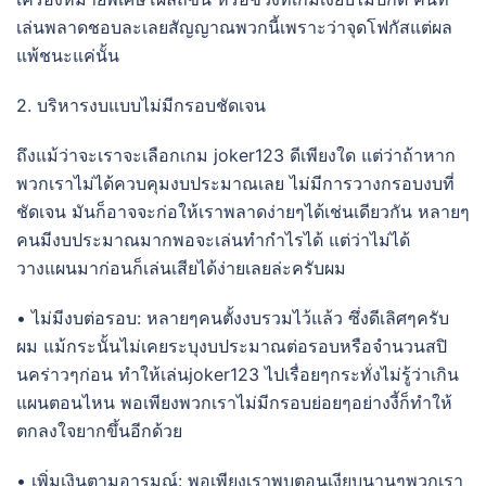
เล่นพลาดชอบละเลยสัญญาณพวกนี้เพราะว่าจุดโฟกัสแต่ผล
แพ้ชนะแค่นั้น
2. บริหารงบแบบไม่มีกรอบชัดเจน
ถึงแม้ว่าจะเราจะเลือกเกม joker123 ดีเพียงใด แต่ว่าถ้าหาก
พวกเราไม่ได้ควบคุมงบประมาณเลย ไม่มีการวางกรอบงบที่
ชัดเจน มันก็อาจจะก่อให้เราพลาดง่ายๆได้เช่นเดียวกัน หลายๆ
คนมีงบประมาณมากพอจะเล่นทำกำไรได้ แต่ว่าไม่ได้
วางแผนมาก่อนก็เล่นเสียได้ง่ายเลยล่ะครับผม
• ไม่มีงบต่อรอบ: หลายๆคนตั้งงบรวมไว้แล้ว ซึ่งดีเลิศๆครับ
ผม แม้กระนั้นไม่เคยระบุงบประมาณต่อรอบหรือจำนวนสปิ
นคร่าวๆก่อน ทำให้เล่นjoker123 ไปเรื่อยๆกระทั่งไม่รู้ว่าเกิน
แผนตอนไหน พอเพียงพวกเราไม่มีกรอบย่อยๆอย่างงี้ก็ทำให้
ตกลงใจยากขึ้นอีกด้วย
• เพิ่มเงินตามอารมณ์: พอเพียงเราพบตอนเงียบนานๆพวกเรา