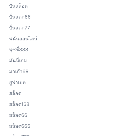
ปั่นสล็อต
ปั่นแตก66
ปั่นแตก77
พนันออนไลน์
พุซซี่888
มันนี่เกม
มาเก๊า69
ยูฟ่าเบท
สล็อต
สล็อต168
สล็อต66
สล็อต666