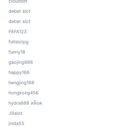
cloudbet
debet slot
debet slot
FAFA123
fullslotpg
funny18
gaojing888
happy168
hengjing168
hongkong456
hydra888 สล็อต
Jilislot
jinda55