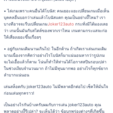
• ไล่เกมเพราะคนอื่นได้โบนัส: คนเยอะแยะเปลี่ยนเกมเมื่อเห็น
บุคคลอื่นบอกว่าเล่นแล้วโบนัสแตก คุณเป็นอย่างงี้ไหม? เรา
บางทีอาจจะรีบเปลี่ยนเกม
Joker123auto
กระทั่งมิได้มองเลย
ว่า เกมนั้นมันกับสไตล์ของพวกเราไหม เกมตามกระแสจะก่อ
ให้เสี่ยงเยอะขึ้นเรื่อยๆ
• อยู่กับเกมเดิมนานเกินไป: ในอีกด้าน ถ้าเกิดเราเล่นเกมเดิม
นานเนื่องจากคิดว่าอย่างไรโบนัสก็มาแน่นอนหากว่ารูปเกม
จะไม่เอื้อแล้วก็ตาม โน่นก็ทำให้ท่านได้โอกาสสปินรอบเปล่า
ในช่วงเงียบจำนวนมาก ถ้าไม่มีทุนมากพอ อย่างไรก็ทุกข์ยาก
ลำบากแน่นอน
เล่นสล็อตกับ joker123auto ไม่มีพลาดอีกต่อไป เช็คให้มั่นใจ
ก่อนเล่นทุกคราว!
เป็นอย่างไรกันบ้างครับผมกับการเล่น joker123auto คุณ
พลาดอย่างงี้รึเปล่า? จะเห็นได้ว่า ข้อบกพร่องต่างๆที่เกิดขึ้น