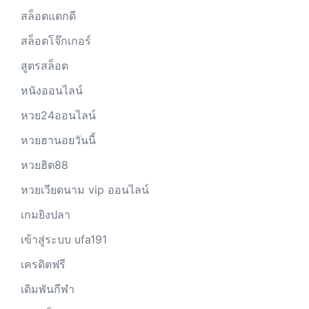
สล็อตแตกดี
สล็อตโจ๊กเกอร์
สูตรสล็อต
หนังออนไลน์
หวย24ออนไลน์
หวยฮานอยวันนี้
หวยฮิต88
หวยเวียดนาม vip ออนไลน์
เกมยิงปลา
เข้าสู่ระบบ ufa191
เครดิตฟรี
เดิมพันกีฬา