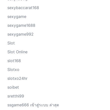
sexybaccarat168
sexygame
sexygame1688
sexygame992
Slot
Slot Online
slot168
Slotxo
slotxo24hr
soibet
sretthi99
ssgame666 เข้าสู่ระบบ ล่าสุด