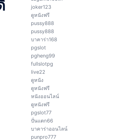
ี
joker123
ดูหนังฟรี
pussy888
pussy888
บาคาร่า168
pgslot
pgheng99
fullslotpg
live22
ดูหนัง
ดูหนังฟรี
หนังออนไลน์
ดูหนังฟรี
pgslot77
ปั่นแตก66
บาคาร่าออนไลน์
punpro777