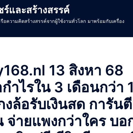
ชร์และสร้างสรรค์
าหรือความคิดสร้างสรรค์จากผู้ใช้งานทั่วโลก มาพร้อมกับเครื่อง
168.nl 13 สิงหา 68
ำกำไรใน 3 เดือนกว่า 
กงล้อรับเงินสด การันตี
ื่น จ่ายแพงกว่าใคร บอ