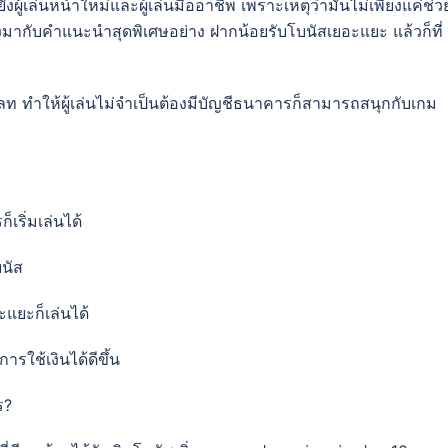
ังผู้เล่นหน้าใหม่และผู้เล่นมืออาชีพ เพราะเหตุว่ามันไม่เพียงแค่ช่ว
ยังมากับคำแนะนำสุดพิเศษอย่าง ฝากน้อยรับโบนัสเยอะแยะ แล้วก็ที่
ลท ทำให้ผู้เล่นไม่จำเป็นต้องมีบัญชีธนาคารก็สามารถสนุกกับเกม
็เริ่มเล่นได้
บนัส
แยะก็เล่นได้
รใช้เงินได้ดีขึ้น
ร?