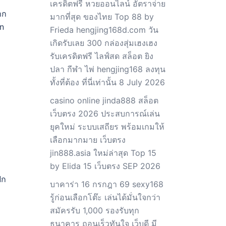
เครดิตฟรี หวยออนไลน์ อัตราจ่าย
าก
มากที่สุด ของไทย Top 88 by
rn
Frieda hengjing168d.com วัน
เกิดรับเลย 300 กล่องสุ่มเฮงเฮง
รับเครดิตฟรี ไลฟ์สด สล็อต ยิง
ปลา กีฬา ไพ่ hengjing168 ลงทุน
ทั้งที่ต้อง ที่นี่เท่านั้น 8 July 2026
casino online jinda888 สล็อต
เว็บตรง 2026 ประสบการณ์เล่น
ยุคใหม่ ระบบเสถียร พร้อมเกมให้
เลือกมากมาย เว็บตรง
jin888.asia ใหม่ล่าสุด Top 15
by Elida 15 เว็บตรง SEP 2026
ิก
บาคาร่า 16 กรกฎา 69 sexy168
รู้ก่อนเลือกโต๊ะ เล่นได้มั่นใจกว่า
สมัครรับ 1,000 รองรับทุก
ธนาคาร ถอนเร็วทันใจ เว็บดี มี