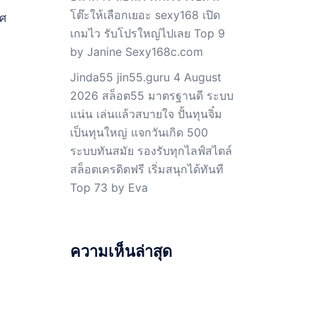
โต๊ะให้เลือกเยอะ sexy168 เปิด
าศ
เกมไว รับโปรใหญ่ไปเลย Top 9
by Janine Sexy168c.com
Jinda55 jin55.guru 4 August
2026 สล็อต55 มาตรฐานดี ระบบ
แน่น เล่นแล้วสบายใจ ปั้นทุนจิ๋ม
เป็นทุนใหญ่ แจกวันเกิด 500
ระบบทันสมัย รองรับทุกไลฟ์สไตล์
สล็อตเครดิตฟรี เริ่มสนุกได้ทันที
Top 73 by Eva
ความเห็นล่าสุด