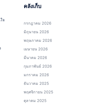
คลังเก็บ
นใจ
กรกฎาคม 2026
มิถุนายน 2026
พฤษภาคม 2026
e
เมษายน 2026
มีนาคม 2026
กุมภาพันธ์ 2026
มกราคม 2026
ธันวาคม 2025
พฤศจิกายน 2025
ตุลาคม 2025