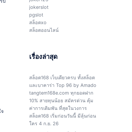
รับ
jokerslot
pgslot
สล็อตxo
สล็อตออนไลน์
เรื่องล่าสุด
สล็อต168 เว็บเดียวครบ ทั้งสล็อต
และบาคาร่า Top 96 by Amado
tangtem168e.com ทุกยอดฝาก
10% สายทุนน้อย สมัครด่วน คุ้ม
ค่าการเดิมพัน ที่สุดในวงการ
ใจ
สล็อต168 เริ่มก่อนวันนี้ มีลุ้นก่อน
ใคร 4 ก.ย. 26