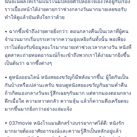
นั้นจะมีผลให้เรามีแนวโน้มปล่อยตัวปล่อยใจเองให้อยู่กับเรื่อง
ราวเบื้องหน้าได้ง่ายดายกว่าช่วงกลางวันมากมายเลยขอรับ
ทำให้ดูแล้วบันเทิงใจกว่าด้วย
• ฉากซึ้งเข้าถึงง่ายดายยิ่งกว่า: ตอนกลางคืนเป็นเวลาที่ผู้คน
จำนวนมากเริ่มบรรเทาจากความยุ่งเหยิงกันทั้งนั้น พอเพียง
เราไม่ต้องรับข้อมูลอะไรมากมายเท่าช่วงเวลากลางวัน หนังที่
อุตสาหะถ่ายทอดอารมณ์ก็จะเข้าถึงพวกเราได้ง่ายมากยิ่งขึ้น
เป็นต้นว่า ฉากซึ้งต่างๆ
• ดูหนังออนไลน์ หนังสยองขวัญก็มีพลังมากขึ้น: ผู้ใดกันเป็น
กันบ้างหรือเปล่านะครับ ชอบดูหนังสยองขวัญกันยามค่ำคืน
ถ้าเกิดมองกลางวันจะรู้สึกเฉยๆกันมาก แต่หากมองตอนกลาง
ดึกเมื่อใด ความหวาดกลัว ความลุ้น แล้วก็ความตึงเครียดจะ
มากขึ้นมากยิ่งกว่าอย่างแจ่มแจ้ง
• 037movie หนังโรแมนติกสร้างบรรยากาศได้ดี: หนังรัก
มากมายต้องอาศัยอารมณ์และความรู้สึกเป็นหลักอยู่แล้ว