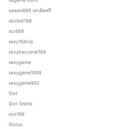
sagame168th
sawan888 เครดิตฟรี
sbobet168
scr888
sexy168vip
sexybaccarat168
sexygame
sexygame1688
sexygame992
Slot
Slot Online
slot168
Slotxo