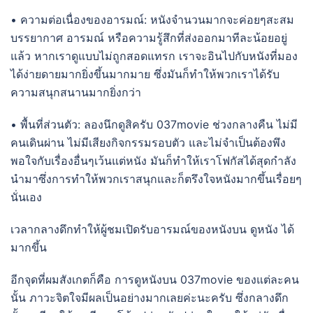
• ความต่อเนื่องของอารมณ์: หนังจำนวนมากจะค่อยๆสะสม
บรรยากาศ อารมณ์ หรือความรู้สึกที่ส่งออกมาทีละน้อยอยู่
แล้ว หากเราดูแบบไม่ถูกสอดแทรก เราจะอินไปกับหนังที่มอง
ได้ง่ายดายมากยิ่งขึ้นมากมาย ซึ่งมันก็ทำให้พวกเราได้รับ
ความสนุกสนานมากยิ่งกว่า
• พื้นที่ส่วนตัว: ลองนึกดูสิครับ 037movie ช่วงกลางคืน ไม่มี
คนเดินผ่าน ไม่มีเสียงกิจกรรมรอบตัว และไม่จำเป็นต้องพึง
พอใจกับเรื่องอื่นๆเว้นแต่หนัง มันก็ทำให้เราโฟกัสได้สุดกำลัง
นำมาซึ่งการทำให้พวกเราสนุกและก็ตรึงใจหนังมากขึ้นเรื่อยๆ
นั่นเอง
เวลากลางดึกทำให้ผู้ชมเปิดรับอารมณ์ของหนังบน ดูหนัง ได้
มากขึ้น
อีกจุดที่ผมสังเกตก็คือ การดูหนังบน 037movie ของแต่ละคน
นั้น ภาวะจิตใจมีผลเป็นอย่างมากเลยค่ะนะครับ ซึ่งกลางดึก