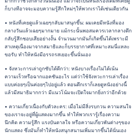
มากกว่าช่วงกลางวันนั่นเอง แม้ว่าจะเป็นหนังเรื่องเดิมที่เคยดู
ก็บางทีอาจจะมอบความรู้สึกใหม่ๆให้พวกเราได้เช่นเดียวกัน
• หนังที่เคยดูแล้วเฉยๆกลับมาสนุกขึ้น: ผมเคยมีหนังที่มอง
กลางวันแล้วเฉยๆมากมาย แม้กระนั้นพอสมควรเวลากลางดึก
กลับรู้สึกชอบเสียอย่างงั้น จำนวนมากมันก็เกิดขึ้นได้เพราะมี
สาเหตุเนื่องมาจากสมาธิและก็บรรยากาศที่เหมาะสมนี่แหละ
ขอรับ ทำให้หนังมีอรรถรสเยอะขึ้นนั่นเอง
• จังหวะการเล่าถูกซับได้ดีกว่า: หนังบางเรื่องไม่ได้เน้น
ความเร็วหรือฉากแอคชันอะไร แต่ว่าใช้จังหวะการเล่าเรื่อง
แบบค่อยๆเป็นค่อยๆไปอยู่แล้ว ตอนดึกเราก็เลยดูหนังอย่างนี้
แล้วมีสมาธิมากกว่า มีแนวโน้มจะเปิดใจมากยิ่งกว่าอีกด้วย
• ความเกี่ยวเนื่องกับตัวละคร: เมื่อไม่มีสิ่งรบกวน ความสนใจ
ของเราจะอยู่ที่ผู้แสดงมากขึ้น ทำให้พวกเรารู้เรื่องความ
นึกคิด ความรู้สึก แรงบันดาลใจ หรือความเกี่ยวพันต่างๆของ
นักแสดง ซึ่งมันก็ทำให้หนังสนุกสนานเพิ่มมากขึ้นได้นั่นเอง