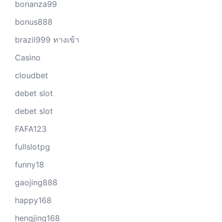
bonanza99
bonus888
brazil999 ทางเข้า
Casino
cloudbet
debet slot
debet slot
FAFA123
fullslotpg
funny18
gaojing888
happy168
hengjing168