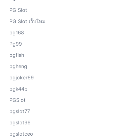
PG Slot
PG Slot เว็บใหม่
pg168
Pg99
pgfish
pgheng
pgjoker69
pgk44b
PGSlot
pgslot77
pgslot99
pgslotceo