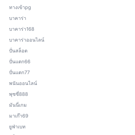
ทางเข้าpg
บาคาร่า
บาคาร่า168
บาคาร่าออนไลน์
ปั่นสล็อต
ปั่นแตก66
ปั่นแตก77
พนันออนไลน์
พุซซี่888
มันนี่เกม
มาเก๊า69
ยูฟ่าเบท