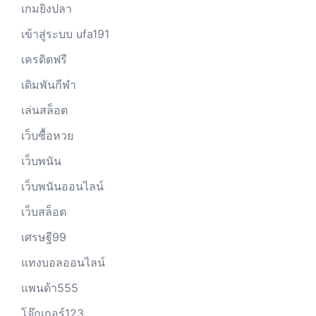
เกมยิงปลา
เข้าสู่ระบบ ufa191
เครดิตฟรี
เดิมพันกีฬา
เล่นสล็อต
เว็บซื้อหวย
เว็บพนัน
เว็บพนันออนไลน์
เว็บสล็อต
เศรษฐี99
แทงบอลออนไลน์
แพนด้า555
โจ๊กเกอร์123