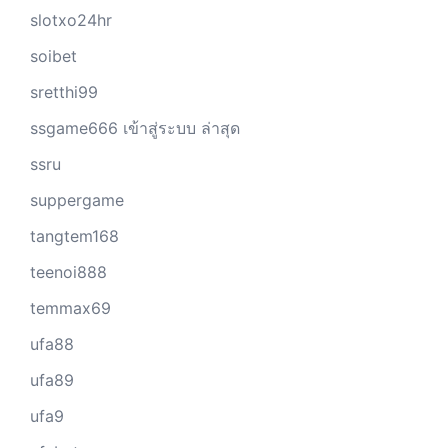
slotxo24hr
soibet
sretthi99
ssgame666 เข้าสู่ระบบ ล่าสุด
ssru
suppergame
tangtem168
teenoi888
temmax69
ufa88
ufa89
ufa9