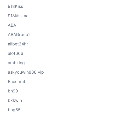
918Kiss
918kissme
ABA
ABAGroup2
allbet24hr
alot666
ambking
askyouwin888 vip
Baccarat
bh99
bkkwin
bng55