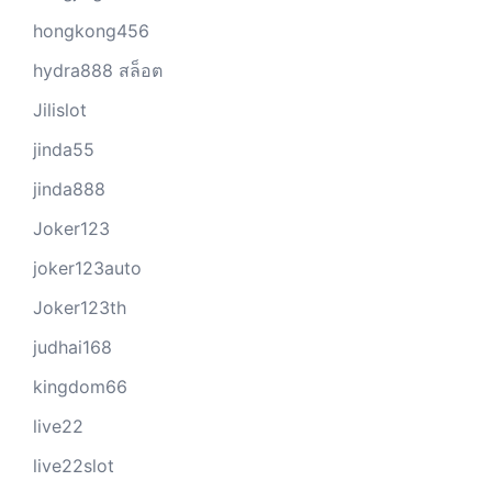
hongkong456
hydra888 สล็อต
Jilislot
jinda55
jinda888
Joker123
joker123auto
Joker123th
judhai168
kingdom66
live22
live22slot