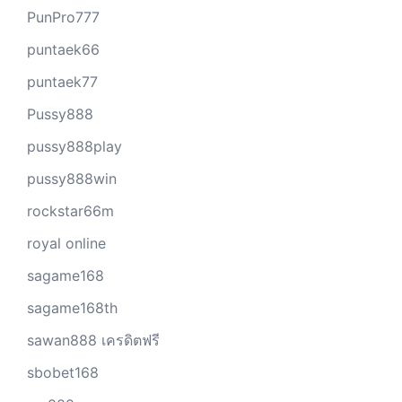
PunPro777
puntaek66
puntaek77
Pussy888
pussy888play
pussy888win
rockstar66m
royal online
sagame168
sagame168th
sawan888 เครดิตฟรี
sbobet168