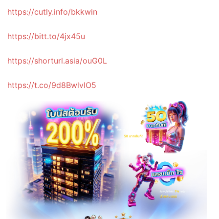
https://cutly.info/bkkwin
https://bitt.to/4jx45u
https://shorturl.asia/ouG0L
https://t.co/9d8BwlvlO5