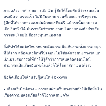
ภายหลังจากทำรายการเบิกเงิน รู้สึกได้โดยทันทีว่าระบบเว็บ
ตรงมีความรวดเร็ว ไม่มีอันตราย รวมทั้งสะดวกจริงๆความ
รู้สึกที่ได้จากการลองเล่นด้วยเครดิตฟรี แม้กระนั้นสามารถ
เบิกเงินจริงได้ มันราวกับว่าพวกเราสบโอกาสทองคำสำหรับ
การชนะโดยไม่ต้องลงทุนตนเองเลย
สิ่งที่ทำให้ผมติดใจมากมายคือความตื่นเต้นรวมทั้งความสนุก
ที่ได้จาก สล็อตเครดิตฟรีปัจจุบัน ไม่ใช่แค่การชนะรางวัล แต่
เป็นประสบการณ์ที่ทำให้รู้สึกว่าการเล่นสล็อตออนไลน์
สามารถเป็นเรื่องบันเทิงใจแล้วก็ให้โอกาสทำเงินได้จริง
ข้อคิดเตือนใจสำหรับผู้เล่นใหม่ bkkwin
• เลือกเว็บไซต์ตรง – การเล่นผ่านเว็บตรงช่วยทำให้เชื่อมั่นใน
เรื่องความปลอดภัยแล้วก็โอกาสชนะจริง