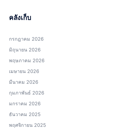
คลังเก็บ
กรกฎาคม 2026
มิถุนายน 2026
พฤษภาคม 2026
เมษายน 2026
มีนาคม 2026
กุมภาพันธ์ 2026
มกราคม 2026
ธันวาคม 2025
พฤศจิกายน 2025