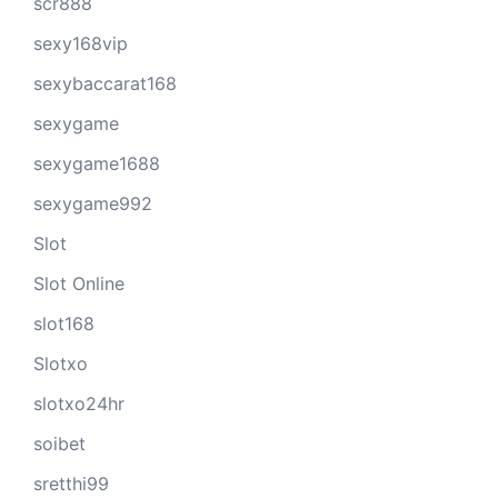
scr888
sexy168vip
sexybaccarat168
sexygame
sexygame1688
sexygame992
Slot
Slot Online
slot168
Slotxo
slotxo24hr
soibet
sretthi99