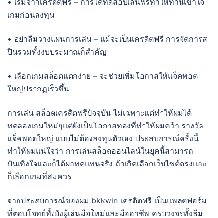
• เริ่มจากเครดิตฟรี – การได้ทดสอบเล่นฟรีทำให้ท่านเข้าใจ
เกมก่อนลงทุน
• อย่าลืมวางแผนการเล่น – แม้จะเป็นเครดิตฟรี การจัดการส
ปินรวมทั้งงบประมาณก็สำคัญ
• เลือกเกมสล็อตแตกง่าย – จะช่วยเพิ่มโอกาสให้แจ็คพอต
ใหญ่ปรากฏเร็วขึ้น
การเล่น สล็อตเครดิตฟรีปัจจุบัน ไม่เฉพาะแต่ทำให้ผมได้
ทดลองเกมใหม่ๆแต่ยังเป็นโอกาสทองที่ทำให้ผมคว้า รางวัล
แจ็คพอตใหญ่ แบบไม่ต้องลงทุนตัวเอง ประสบการณ์ครั้งนี้
ทำให้ผมแน่ใจว่า การเล่นสล็อตออนไลน์ในยุคนี้สามารถ
บันเทิงใจและก็ได้ผลทดแทนจริง ถ้าเกิดเลือกเว็บไซต์ตรงและ
ก็เลือกเกมที่สมควร
จากประสบการณ์ของผม bkkwin เครดิตฟรี เป็นแพลตฟอร์ม
ที่ตอบโจทย์ทั้งยังผู้เล่นมือใหม่และมืออาชีพ ครบวงจรทั้งธีม