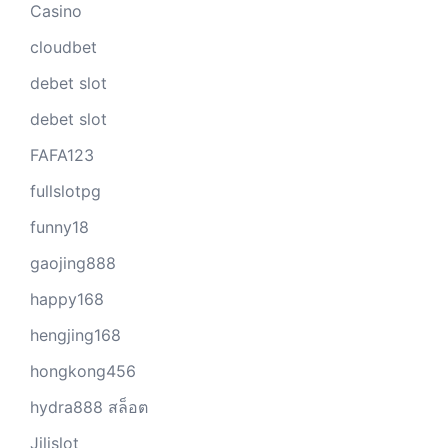
Casino
cloudbet
debet slot
debet slot
FAFA123
fullslotpg
funny18
gaojing888
happy168
hengjing168
hongkong456
hydra888 สล็อต
Jilislot