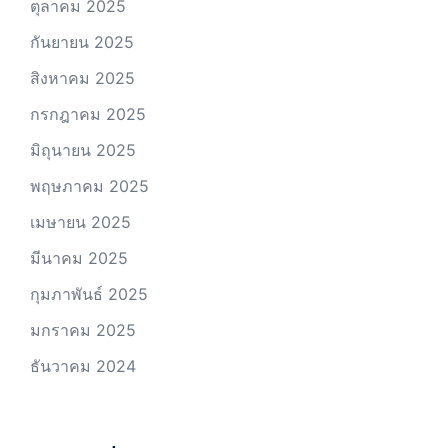
ตุลาคม 2025
กันยายน 2025
สิงหาคม 2025
กรกฎาคม 2025
มิถุนายน 2025
พฤษภาคม 2025
เมษายน 2025
มีนาคม 2025
กุมภาพันธ์ 2025
มกราคม 2025
ธันวาคม 2024