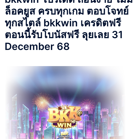
ล็อคยูส ครบทุกเกม ตอบโจทย์
ทุกสไตล์ bkkwin เครดิตฟรี
ตอนนี้รับโบนัสฟรี ลุยเลย 31
December 68